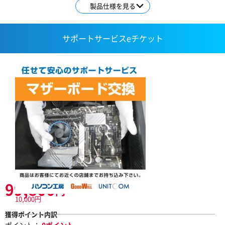
製品仕様を見る
サポートサービスeチケット
99,800
円
10,000円
獲得ポイント内訳