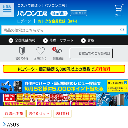
コスパで選ぼう！パソコン工房！
MENU
ご利用ガイド
カート
ログイン
おトクな会員登録（無料）
全国店舗情報
修理・サポート
買取
1
お電話でのご相談窓口
初めての方
お気に入り
閲覧履歴
PCパーツ・周辺機器 5,000円以上の商品で
送料無料
超還元 対象
選べるセット
送料無料
ASUS