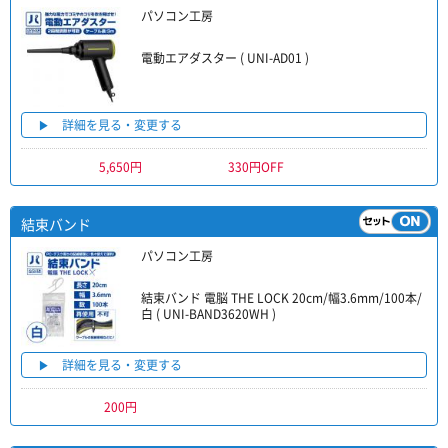
パソコン工房
電動エアダスター ( UNI-AD01 )
詳細を見る・変更する
5,650円
330円OFF
結束バンド
パソコン工房
結束バンド 電脳 THE LOCK 20cm/幅3.6mm/100本/
白 ( UNI-BAND3620WH )
詳細を見る・変更する
200円