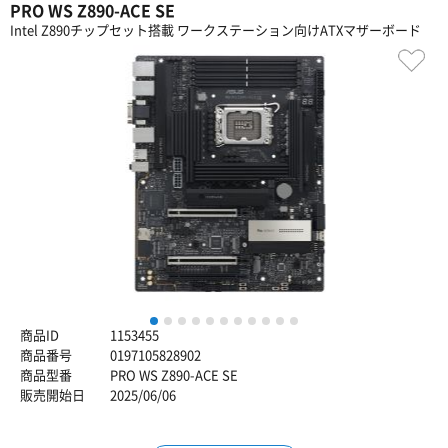
PRO WS Z890-ACE SE
Intel Z890チップセット搭載 ワークステーション向けATXマザーボード
1
2
3
4
5
6
7
8
9
10
11
商品ID
1153455
商品番号
0197105828902
商品型番
PRO WS Z890-ACE SE
販売開始日
2025/06/06