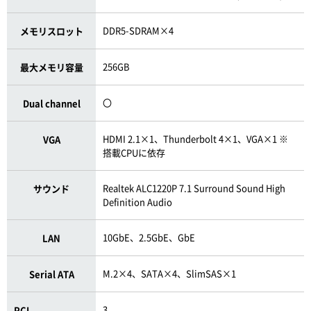
DDR5-SDRAM×4
メモリスロット
256GB
最大メモリ容量
〇
Dual channel
HDMI 2.1×1、Thunderbolt 4×1、VGA×1 ※
VGA
搭載CPUに依存
Realtek ALC1220P 7.1 Surround Sound High
サウンド
Definition Audio
10GbE、2.5GbE、GbE
LAN
M.2×4、SATA×4、SlimSAS×1
Serial ATA
3
PCI