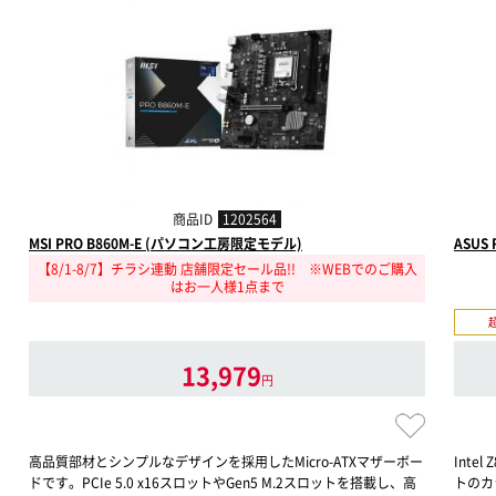
商品ID
1202564
MSI PRO B860M-E (パソコン工房限定モデル)
ASUS 
【8/1-8/7】チラシ連動 店舗限定セール品!! ※WEBでのご購入
はお一人様1点まで
13,979
円
高品質部材とシンプルなデザインを採用したMicro-ATXマザーボー
Inte
ドです。PCIe 5.0 x16スロットやGen5 M.2スロットを搭載し、高
トのカ