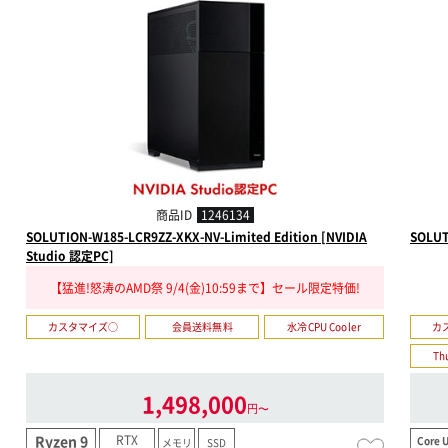
商品ID
1246134
SOLUTION-W185-LCR9ZZ-XKX-NV-Limited Edition [NVIDIA
SOLUT
Studio 認定PC]
【猛進!怒涛のAMD祭 9/4(金)10:59まで】セール限定特価!
カスタマイズ○
会員送料無料
水冷CPU Cooler
カ
Th
1,498,000
円〜
RTX
Ryzen 9
Core U
メモリ
SSD