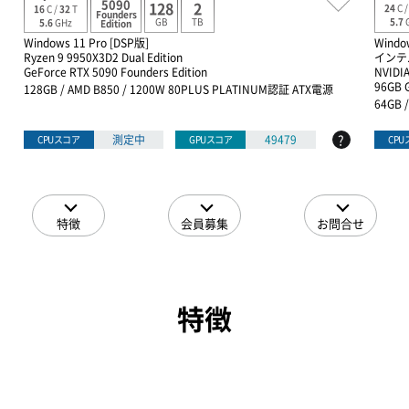
5090
128
2
24
C 
16
C /
32
T
Founders
GB
TB
5.7
5.6
GHz
Edition
Windows 11 Pro [DSP版]
Windo
Ryzen 9 9950X3D2 Dual Edition
インテル
GeForce RTX 5090 Founders Edition
NVIDIA
96GB 
128GB / AMD B850 / 1200W 80PLUS PLATINUM認証 ATX電源
64GB 
?
測定中
49479
CPUスコア
GPUスコア
CP
特徴
会員募集
お問合せ
特徴