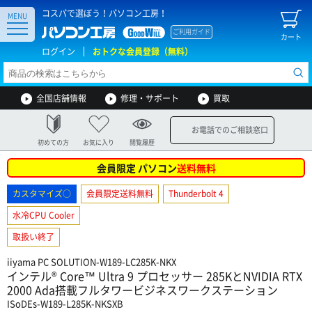
コスパで選ぼう！パソコン工房！
MENU
ご利用ガイド
カート
ログイン
おトクな会員登録（無料）
全国店舗情報
修理・サポート
買取
お電話でのご相談窓口
初めての方
お気に入り
閲覧履歴
会員限定 パソコン
送料無料
カスタマイズ○
会員限定送料無料
Thunderbolt 4
水冷CPU Cooler
取扱い終了
iiyama PC SOLUTION-W189-LC285K-NKX
インテル® Core™ Ultra 9 プロセッサー 285KとNVIDIA RTX
2000 Ada搭載フルタワービジネスワークステーション
ISoDEs-W189-L285K-NKSXB