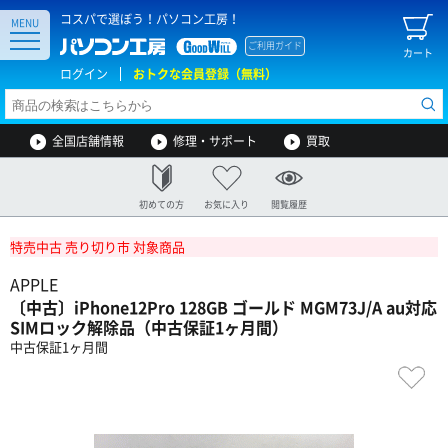
コスパで選ぼう！パソコン工房！
MENU
ご利用ガイド
カート
ログイン
おトクな会員登録（無料）
全国店舗情報
修理・サポート
買取
初めての方
お気に入り
閲覧履歴
特売中古 売り切り市 対象商品
APPLE
〔中古〕iPhone12Pro 128GB ゴールド MGM73J/A au対応
SIMロック解除品（中古保証1ヶ月間）
中古保証1ヶ月間