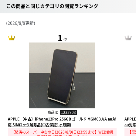
この商品と同じカテゴリの閲覧ランキング
(2026/8/8更新)
1
位
商品ID
1232903
APPLE 〔中古〕iPhone12Pro 256GB ゴールド MGMC3J/A au対
APPL
応 SIMロック解除品(中古保証1ヶ月間)
au対
【怒涛のスーパー中古の日!2026/8/9(日)23:59まで】WEB会員
【怒涛