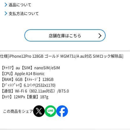
返品について
支払方法について
店舗在庫はこちら
仕様[iPhone12Pro 128GB ゴールド MGM73J/A au対応 SIMロック解除品]
【ｷｬﾘｱ】au【SIM】nanoSIM/eSIM
【CPU】Apple A14 Bionic
【RAM】6GB【ｽﾄﾚｰｼﾞ】128GB
【ﾃﾞｨｽﾌﾟﾚｲ】6.1ｲﾝﾁ(2532x1170)
【通信】Wi-Fi 6（802.11ax対応）/BT5.0
【ｶﾒﾗ】12MPx【重量】187g
この商品をシェア