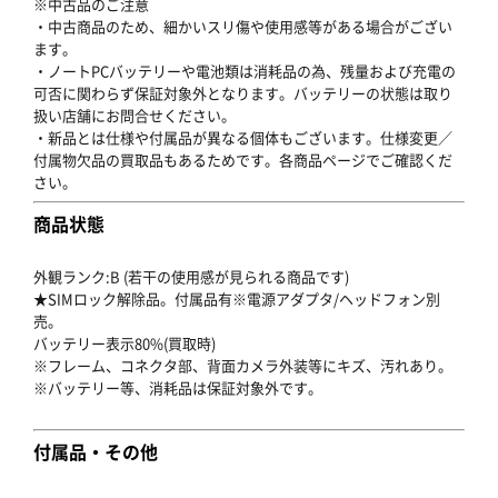
※中古品のご注意
・中古商品のため、細かいスリ傷や使用感等がある場合がござい
ます。
・ノートPCバッテリーや電池類は消耗品の為、残量および充電の
可否に関わらず保証対象外となります。バッテリーの状態は取り
扱い店舗にお問合せください。
・新品とは仕様や付属品が異なる個体もございます。仕様変更／
付属物欠品の買取品もあるためです。各商品ページでご確認くだ
さい。
商品状態
外観ランク:B (若干の使用感が見られる商品です)
★SIMロック解除品。付属品有※電源アダプタ/ヘッドフォン別
売。
バッテリー表示80%(買取時)
※フレーム、コネクタ部、背面カメラ外装等にキズ、汚れあり。
※バッテリー等、消耗品は保証対象外です。
付属品・その他