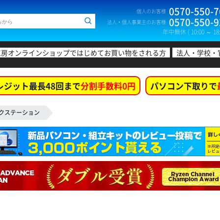
0570-550-7
個人のお客様
0570-550-9
法人・個人事業主のお客様
年中無休 ( 10:00 ～ 18:
工房オンラインショップではじめてお買い物をされる方
法人・学校・
レジット最長48回まで
分割手数料0円
パソコン下取りで
クステーション