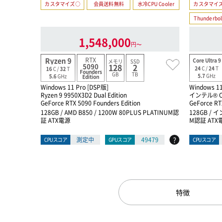
カスタマイズ○
会員送料無料
水冷CPU Cooler
カスタマイ
Thunderbol
1,548,000
円〜
RTX
Ryzen 9
Core Ultra 9
メモリ
SSD
5090
128
2
24
C /
24
T
16
C /
32
T
Founders
GB
TB
5.7
GHz
5.6
GHz
Edition
Windows 11 Pro [DSP版]
Windows 11
Ryzen 9 9950X3D2 Dual Edition
インテル® Co
GeForce RTX 5090 Founders Edition
GeForce RT
128GB / AMD B850 / 1200W 80PLUS PLATINUM認
128GB / イ
証 ATX電源
M認証 ATX
?
測定中
49479
CPUスコア
GPUスコア
CPUスコア
特徴