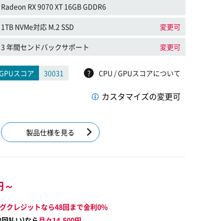
Radeon RX 9070 XT 16GB GDDR6
1TB NVMe対応 M.2 SSD
変更可
3 年間センドバックサポート
変更可
GPUスコア
30031
?
CPU / GPUスコアについて
カスタマイズの変更可
製品仕様を見る
円～
グクレジットなら48回まで金利0%
8
回払い)なら
月々
14,500
円