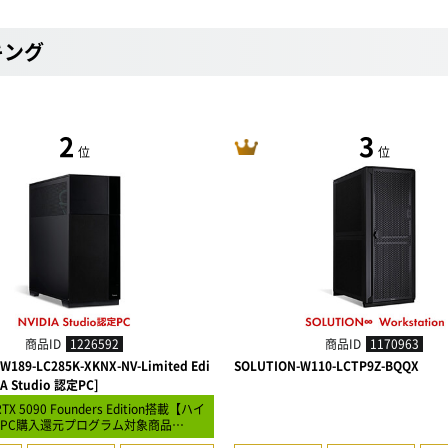
キング
2
3
位
位
商品ID
1226592
商品ID
1170963
W189-LC285K-XKNX-NV-Limited Edi
SOLUTION-W110-LCTP9Z-BQQX
IA Studio 認定PC]
RTX 5090 Founders Edition搭載【ハイ
PC購入還元プログラム対象商品…