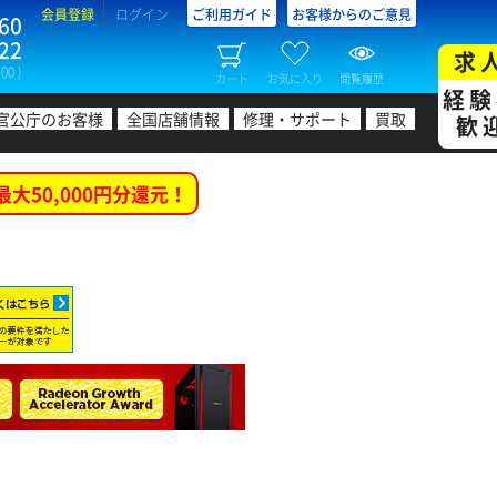
会員登録
ログイン
ご利用ガイド
お客様からのご意見
60
22
求
00 )
カート
お気に入り
閲覧履歴
経験
官公庁のお客様
全国店舗情報
修理・サポート
買取
歓
最大50,000円分還元！