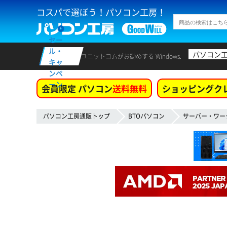
コスパで選ぼう！パソコン工房！
セー
ル・
パソコン
ユニットコムがお勧めする Windows.
キャ
ンペ
ーン
会員限定 パソコン
送料無料
ショッピングク
パソコン工房通販トップ
BTOパソコン
サーバー・ワー