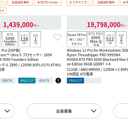
ズ○
会員送料無料
水冷CPU Cooler
カスタマイズ○
会員送料無料
水冷
t 4
1,439,000
19,798,000
円〜
円〜
RTX PRO
RTX
Ryzen TR Pro
メモリ
SSD
メモリ
SSD
6000
5090
128
1
512
2
96
C /
192
T
Max-Q
Founders
GB
TB
GB
TB
5.4
GHz
Edition
×4
 Pro [DSP版]
Windows 11 Pro for Workstations [D
re™ Ultra 9 プロセッサー 285K
Ryzen Threadripper PRO 9995WX
X 5090 Founders Edition
NVIDIA RTX PRO 6000 Blackwell Max-
on Edition 96GB GDDR7 ×4
ンテル Z890 / 1200W 80PLUS PLATINU
電源
512GB / AMD WRX90 / 1200W×2 80P
UM認証 ATX電源
?
59974
49479
-
GPUスコア
CPUスコア
会員募集