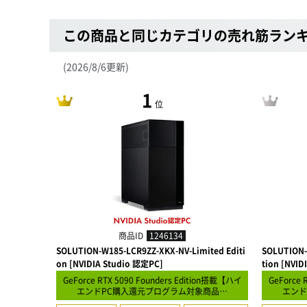
この商品と同じカテゴリの売れ筋ラン
(2026/8/6更新)
1
位
商品ID
1246134
SOLUTION-W185-LCR9ZZ-XKX-NV-Limited Editi
SOLUTION-
on [NVIDIA Studio 認定PC]
tion [NVID
GeForce RTX 5090 Founders Edition搭載【ハイ
GeForce 
エンドPC購入還元プログラム対象商品…
エンド