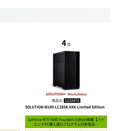
4
位
商品ID
1222473
SOLUTION-W189-LC285K-XKX-Limited Edition
SOLUTION
GeForce RTX 5090 Founders Edition搭載【ハイ
エンドPC購入還元プログラム対象商品…