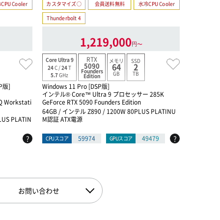
CPU Cooler
カスタマイズ○
会員送料無料
水冷CPU Cooler
カスタマイ
Thunderbolt 4
Thunderbo
1,219,000
円〜
RTX
Core Ultra 9
Core Ultra 
メモリ
SSD
5090
64
2
24
C /
24
T
24
C /
24
T
Founders
GB
TB
5.7
GHz
5.5
GHz
Edition
SP版]
Windows 11 Pro [DSP版]
Windows 1
インテル® Core™ Ultra 9 プロセッサー 285K
インテル® Co
Q Workstati
GeForce RTX 5090 Founders Edition
NVIDIA RTX
on Editio
64GB / インテル Z890 / 1200W 80PLUS PLATINU
LUS PLATIN
M認証 ATX電源
64GB / イ
TX電源
?
?
59974
49479
CPUスコア
GPUスコア
CPUスコア
お問い合わせ