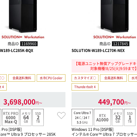
商品ID
1169960
商品ID
1217845
W189-LC285K-BQX
SOLUTION-W189-LC270K-NEX
【電源ユニット無償アップグレードキ
対象機種!8/25(火)9:59まで
ズ○
会員送料無料
水冷CPU Cooler
カスタマイズ○
会員送料無料
水冷
t 4
Thunderbolt 4
3,698,000
449,700
円〜
円〜
Core Ultra 7
RTX PRO
メモリ
SSD
メモリ
SSD
RTX
64
2
32
1
6000
24
C /
24
T
A1000
Max-Q
GB
TB
GB
TB
5.5
GHz
 Pro [DSP版]
Windows 11 Pro [DSP版]
re™ Ultra 9 プロセッサー 285K
インテル® Core™ Ultra 7 プロセッサー 2