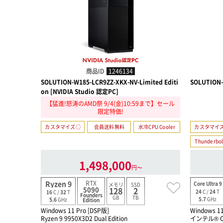
商品ID
1246134
SOLUTION-W185-LCR9ZZ-XKX-NV-Limited Editi
SOLUTION-
on [NVIDIA Studio 認定PC]
【猛進!怒涛のAMD祭 9/4(金)10:59まで】セール
限定特価!
カスタマイズ○
会員送料無料
水冷CPU Cooler
カスタマイ
Thunderbol
1,498,000
円〜
RTX
Ryzen 9
Core Ultra 9
メモリ
SSD
5090
128
2
24
C /
24
T
16
C /
32
T
Founders
GB
TB
5.7
GHz
5.6
GHz
Edition
Windows 11 Pro [DSP版]
Windows 11
Ryzen 9 9950X3D2 Dual Edition
インテル® Co