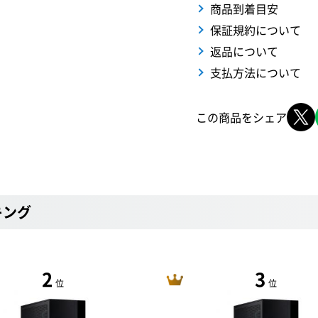
商品到着目安
保証規約について
返品について
支払方法について
この商品をシェア
キング
2
3
位
位