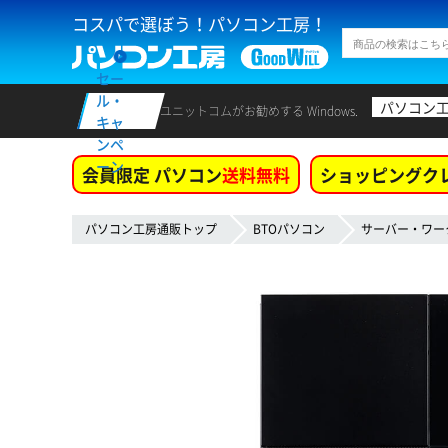
コスパで選ぼう！パソコン工房！
セー
ル・
パソコン
ユニットコムがお勧めする Windows.
キャ
ンペ
ーン
会員限定 パソコン
送料無料
ショッピングク
パソコン工房通販トップ
BTOパソコン
サーバー・ワー