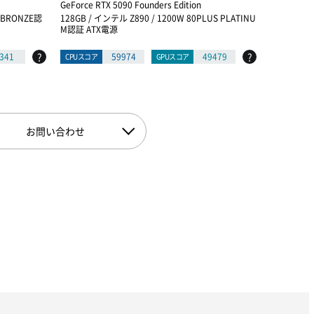
GeForce RTX 5090 Founders Edition
NVIDIA RTX
on Editio
S BRONZE認
128GB / インテル Z890 / 1200W 80PLUS PLATINU
M認証 ATX電源
512GB / A
UM認証 A
?
?
341
59974
49479
CPUスコア
GPUスコア
CPUスコア
お問い合わせ