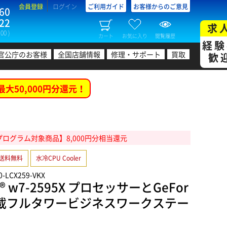
会員登録
ログイン
ご利用ガイド
お客様からのご意見
60
22
求
00 )
カート
お気に入り
閲覧履歴
経験
官公庁のお客様
全国店舗情報
修理・サポート
買取
歓
最大50,000円分還元！
ログラム対象商品】8,000円分相当還元
送料無料
水冷CPU Cooler
0-LCX259-VKX
® w7-2595X プロセッサーとGeFor
080搭載フルタワービジネスワークステー