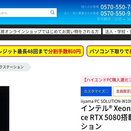
0570-550-7
個人のお客様
0570-550-9
法人・個人事業主のお客様
年中無休 ( 10:00 ～ 18:
工房オンラインショップではじめてお買い物をされる方
法人・学校・
レジット最長48回まで
分割手数料0円
パソコン下取りで
クステーション
【ハイエンドPC購入還元プ
カスタマイズ○
会員限定
iiyama PC SOLUTION-W10
インテル® Xeon
ce RTX 5
ション