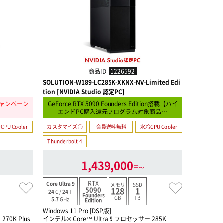
商品ID
1226592
SOLUTION-W189-LC285K-XKNX-NV-Limited Edi
SOLUTION
tion [NVIDIA Studio 認定PC]
ャンペーン
GeForce RTX 5090 Founders Edition搭載【ハイ
】
エンドPC購入還元プログラム対象商品…
CPU Cooler
カスタマイズ○
会員送料無料
水冷CPU Cooler
カスタマイ
Thunderbolt 4
1,439,000
円〜
RTX
Core Ultra 9
Ryzen TR Pr
メモリ
SSD
5090
128
1
24
C /
24
T
96
C /
192
T
Founders
GB
TB
5.7
GHz
5.4
GHz
Edition
Windows 11 Pro [DSP版]
Windows 11
70K Plus
インテル® Core™ Ultra 9 プロセッサー 285K
Ryzen Thr