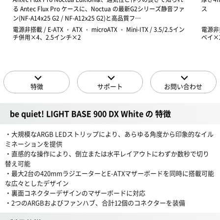
る Antec Flux Pro ケースに、Noctua の最新G2シリーズ静音ファ
ス
ン(NF-A14x25 G2 / NF-A12x25 G2)と高品質フ…
電源非搭載 / E-ATX ・ ATX ・ microATX ・ Mini-ITX / 3.5/2.5イン
電源非搭載
チ併用×4、2.5インチ×2
ベイ×
特徴
サポート
お問い合わせ
be quiet! LIGHT BASE 900 DX White の 特徴
・大規模なARGB LEDストリップにより、あらゆる角度から印象的なイル
ミネーションを提供
・直感的な操作により、倒立または水平レイアウトにわずか数秒で切り
替え可能
・最大2台の420mmラジエーターとE-ATXマザーボードを同時に搭載可能
な広々としたデザイン
・裏面コネクターデザインのマザーボードに対応
・2つのARGBおよびファンハブ、合計12個のコネクターを装備