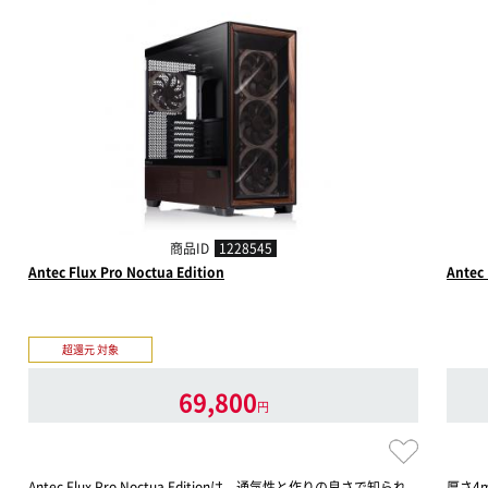
商品ID
1228545
Antec Flux Pro Noctua Edition
Antec
超還元 対象
69,800
円
Antec Flux Pro Noctua Editionは、通気性と作りの良さで知られ
厚さ4