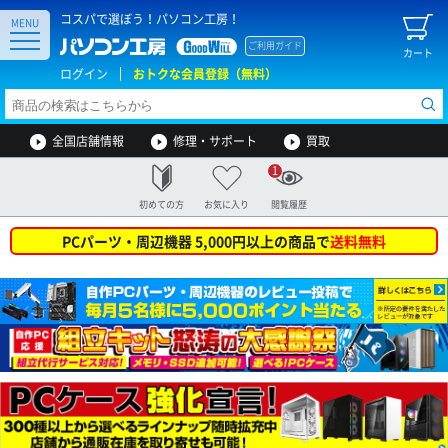
コスパで選ぼう！パソコン工房！
MENU
ご利用ガイド
カート
ログイン
おトクな会員登録（無料）
全国店舗情報
修理・サポート
買取
1
初めての方
お気に入り
閲覧履歴
PCパーツ・周辺機器 5,000円以上の商品で
送料無料