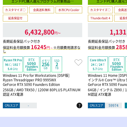
エンドPC購入還元プログラム対象商品…
エンドPC購入還元
カスタマイズ○
会員送料無料
水冷CPU Cooler
カスタマイズ○
会員送
延長保証付
Thunderbolt 4
延長
6,432,800
1,131
円〜
長期延長保証パック付き
長期延長保証パック付き
16245
285
保証料金月額換算
円～
※月額費用請求な
保証料金月額換算
し
RTX
RTX
Ryzen TR Pro
Core Ultra 9
メモリ
SSD
5090
5090
256
2
96
C /
192
T
24
C /
24
T
Founders
Founders
GB
TB
5.4
GHz
5.7
GHz
Edition
Edition
Windows 11 Pro for Workstations [DSP版]
Windows 11 Home [DSP
Ryzen Threadripper PRO 9995WX
インテル® Core™ Ultra
GeForce RTX 5090 Founders Edition
GeForce RTX 5090 Found
256GB / AMD TRX50 / 1200W 80PLUS PLATINUM
64GB / インテル Z890 / 
認証 ATX電源
M認証 ATX電源
?
-
59974
CPUスコア
CPUスコア