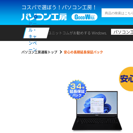
コスパで選ぼう！パソコン工房！
セー
ル・
パソコン
ユニットコムがお勧めする Windows.
キャ
ンペ
ーン
パソコン工房通販トップ
安心の長期延長保証パック