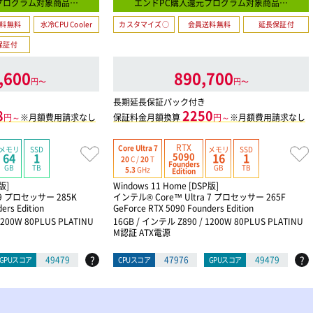
プログラム対象商品…
エンドPC購入還元プログラム対象商品…
料無料
水冷CPU Cooler
カスタマイズ○
会員送料無料
延長保証付
保証付
,600
890,700
円〜
円〜
長期延長保証パック付き
8
2250
円～
※月額費用請求なし
保証料金月額換算
円～
※月額費用請求なし
RTX
Core Ultra 7
メモリ
SSD
メモリ
SSD
5090
64
1
16
1
20
C /
20
T
Founders
GB
TB
GB
TB
5.3
GHz
Edition
版]
Windows 11 Home [DSP版]
 9 プロセッサー 285K
インテル® Core™ Ultra 7 プロセッサー 265F
ers Edition
GeForce RTX 5090 Founders Edition
1200W 80PLUS PLATINU
16GB / インテル Z890 / 1200W 80PLUS PLATINU
M認証 ATX電源
?
?
49479
47976
49479
GPUスコア
CPUスコア
GPUスコア