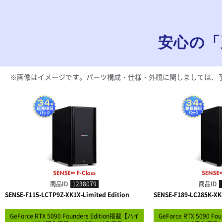
安心の「
※画像はイメージです。パーツ構成・仕様・外観に関しましては、
商品ID
1238079
商品ID
SENSE-F115-LCTP9Z-XK1X-Limited Edition
SENSE-F189-LC285K-XK
GeForce RTX 5090 Founders Edition搭載【ハイ
GeForce RTX 5090 F