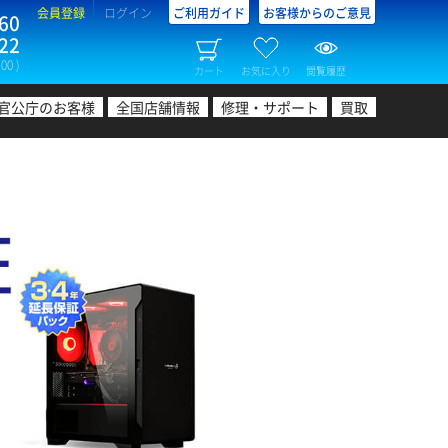
会員登録
ログイン
ご利用ガイド
お客様からのご意見
60
22
00 )
カート
お気に入り
閲覧履歴
官公庁のお客様
全国店舗情報
修理・サポート
買取