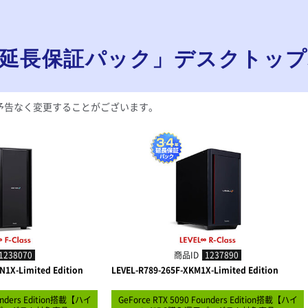
延長保証パック」デスクトッ
予告なく変更することがございます。
1238070
商品ID
1237890
N1X-Limited Edition
LEVEL-R789-265F-XKM1X-Limited Edition
ounders Edition搭載【ハイ
GeForce RTX 5090 Founders Edition搭載【ハイ