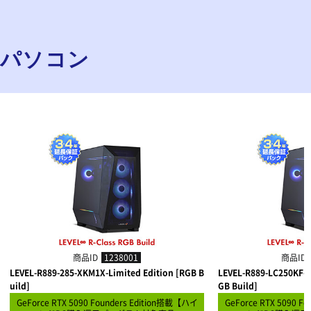
プパソコン
商品ID
1238001
商品ID
LEVEL-R889-285-XKM1X-Limited Edition [RGB B
LEVEL-R889-LC250KF-X
uild]
GB Build]
GeForce RTX 5090 Founders Edition搭載【ハイ
GeForce RTX 5090 F