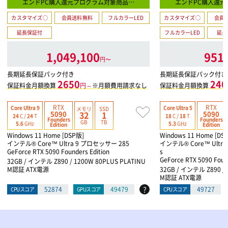
エンドPC購入還元プログラム対象商品…
エンドPC購入還
カスタマイズ○
会員送料無料
フルカラーLED
カスタマイズ○
会員
延長保証付
フルカラーLED
延長
1,049,100
951
円〜
長期延長保証パック付き
長期延長保証パック付き
2650
240
保証料金月額換算
円～
※月額費用請求なし
保証料金月額換算
RTX
RTX
Core Ultra 9
Core Ultra 5
メモリ
SSD
5090
5090
32
1
24
C /
24
T
18
C /
18
T
Founders
Founders
GB
TB
5.6
GHz
5.3
GHz
Edition
Edition
Windows 11 Home [DSP版]
Windows 11 Home [DS
インテル® Core™ Ultra 9 プロセッサー 285
インテル® Core™ Ultra
GeForce RTX 5090 Founders Edition
s
GeForce RTX 5090 Found
32GB / インテル Z890 / 1200W 80PLUS PLATINU
M認証 ATX電源
32GB / インテル Z890 / 
M認証 ATX電源
?
52874
49479
49727
CPUスコア
GPUスコア
CPUスコア