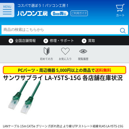
コスパで選ぼう！パソコン工房！
MENU
ご利用ガイド
カート
全国店舗情報
修理・サポート
買取
初めての方
お気に入り
閲覧履歴
PCパーツ・周辺機器 5,000円以上の商品で
送料無料
サンワサプライ LA-Y5TS-15G 各店舗在庫状況
LANケーブル 15m CAT5e グリーン 爪折れ防止 より線 UTP ストレート結線 RJ45 LA-Y5TS-15G