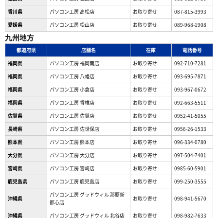
香川県
パソコン工房 高松店
お取り寄せ
087-815-3993
愛媛県
パソコン工房 松山店
お取り寄せ
089-968-1908
九州地方
都道府県
店舗名
在庫
電話番号
福岡県
パソコン工房 福岡南店
お取り寄せ
092-710-7281
福岡県
パソコン工房 八幡店
お取り寄せ
093-695-7871
福岡県
パソコン工房 小倉店
お取り寄せ
093-967-0672
福岡県
パソコン工房 香椎店
お取り寄せ
092-663-5511
佐賀県
パソコン工房 佐賀店
お取り寄せ
0952-41-5055
長崎県
パソコン工房 佐世保店
お取り寄せ
0956-26-1533
熊本県
パソコン工房 熊本店
お取り寄せ
096-334-0780
大分県
パソコン工房 大分店
お取り寄せ
097-504-7401
宮崎県
パソコン工房 宮崎店
お取り寄せ
0985-60-5901
鹿児島県
パソコン工房 鹿児島店
お取り寄せ
099-250-3555
パソコン工房 グッドウィル 那覇新
沖縄県
お取り寄せ
098-941-5670
都心店
沖縄県
パソコン工房 グッドウィル 北谷店
お取り寄せ
098-982-7633