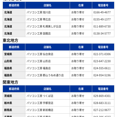
都道府県
店舗名
在庫
電話番号
北海道
パソコン工房 旭川店
お取り寄せ
0166-49-4677
北海道
パソコン工房 帯広店
お取り寄せ
0155-49-1377
北海道
パソコン⼯房 札幌美しが丘店
お取り寄せ
011-889-6730
北海道
パソコン工房 函館店
お取り寄せ
0138-34-5777
東北地方
都道府県
店舗名
在庫
電話番号
宮城県
パソコン工房 仙台泉店
お取り寄せ
022-371-0306
山形県
パソコン工房 山形店
お取り寄せ
023-647-2230
福島県
パソコン工房 福島店
お取り寄せ
024-555-0611
福島県
パソコン工房 郡山うねめ通り店
お取り寄せ
024-954-5196
関東地方
都道府県
店舗名
在庫
電話番号
茨城県
パソコン工房 つくば店
お取り寄せ
029-869-4301
栃木県
パソコン工房 宇都宮店
お取り寄せ
028-683-3111
群馬県
パソコン工房 新前橋店
お取り寄せ
027-212-9677
千葉県
パソコン工房 千葉店
お取り寄せ
043-306-4727