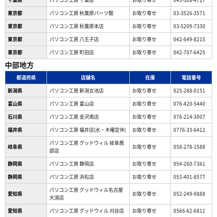
東京都
パソコン工房 秋葉原パーツ館
お取り寄せ
03-3526-3571
東京都
パソコン工房 秋葉原本店
お取り寄せ
03-5209-7330
東京都
パソコン工房 八王子店
お取り寄せ
042-649-8215
東京都
パソコン工房 町田店
お取り寄せ
042-707-6425
中部地方
都道府県
店舗名
在庫
電話番号
新潟県
パソコン工房 新潟女池店
お取り寄せ
025-288-0151
富山県
パソコン工房 富山店
お取り寄せ
076-420-5440
石川県
パソコン工房 金沢南店
お取り寄せ
076-214-3007
福井県
パソコン工房 福井店(水・木曜定休)
お取り寄せ
0776-33-6412
パソコン工房 グッドウィル 岐阜茜
岐阜県
お取り寄せ
058-278-1588
部店
静岡県
パソコン工房 静岡店
お取り寄せ
054-260-7361
静岡県
パソコン工房 浜松店
お取り寄せ
053-401-8577
パソコン工房 グッドウィル名古屋
愛知県
お取り寄せ
052-249-9888
大須店
愛知県
パソコン工房 グッドウィル 刈谷店
お取り寄せ
0566-62-6811