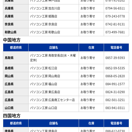
兵庫県
パソコン工房 神戸西店
お取り寄せ
078-791-0202
兵庫県
パソコン工房 加古川店
お取り寄せ
0794-56-6511
兵庫県
パソコン工房 姫路店
お取り寄せ
079-243-0778
奈良県
パソコン工房 奈良店
お取り寄せ
0742-81-9131
和歌山県
パソコン工房 和歌山店
お取り寄せ
073-499-7681
中国地方
都道府県
店舗名
在庫
電話番号
パソコン工房 鳥取安長店(水・木曜
鳥取県
お取り寄せ
0857-39-9393
定休)
島根県
パソコン工房 松江店
お取り寄せ
0852-59-5335
岡山県
パソコン工房 岡山南店
お取り寄せ
0868-05-2820
広島県
パソコン工房 福山店
お取り寄せ
084-991-1577
広島県
パソコン工房 東広島店
お取り寄せ
0824-31-0290
広島県
パソコン工房 広島商工センター店
お取り寄せ
082-501-3251
山口県
パソコン工房 山口店
お取り寄せ
083-941-0311
四国地方
都道府県
店舗名
在庫
電話番号
徳島県
パソコン工房 徳島店
お取り寄せ
088-612-0730