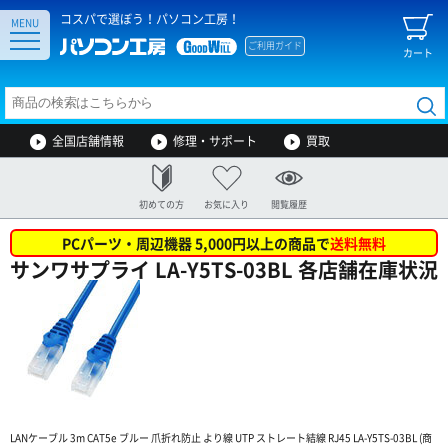
コスパで選ぼう！パソコン工房！
MENU
ご利用ガイド
カート
全国店舗情報
修理・サポート
買取
初めての方
お気に入り
閲覧履歴
PCパーツ・周辺機器 5,000円以上の商品で
送料無料
サンワサプライ LA-Y5TS-03BL 各店舗在庫状況
LANケーブル 3m CAT5e ブルー 爪折れ防止 より線 UTP ストレート結線 RJ45 LA-Y5TS-03BL (商