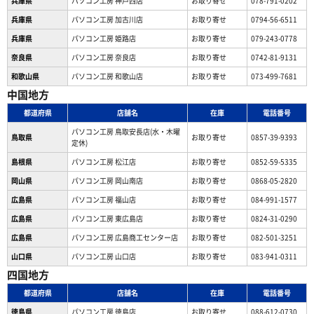
兵庫県
パソコン工房 神戸西店
お取り寄せ
078-791-0202
兵庫県
パソコン工房 加古川店
お取り寄せ
0794-56-6511
兵庫県
パソコン工房 姫路店
お取り寄せ
079-243-0778
奈良県
パソコン工房 奈良店
お取り寄せ
0742-81-9131
和歌山県
パソコン工房 和歌山店
お取り寄せ
073-499-7681
中国地方
都道府県
店舗名
在庫
電話番号
パソコン工房 鳥取安長店(水・木曜
鳥取県
お取り寄せ
0857-39-9393
定休)
島根県
パソコン工房 松江店
お取り寄せ
0852-59-5335
岡山県
パソコン工房 岡山南店
お取り寄せ
0868-05-2820
広島県
パソコン工房 福山店
お取り寄せ
084-991-1577
広島県
パソコン工房 東広島店
お取り寄せ
0824-31-0290
広島県
パソコン工房 広島商工センター店
お取り寄せ
082-501-3251
山口県
パソコン工房 山口店
お取り寄せ
083-941-0311
四国地方
都道府県
店舗名
在庫
電話番号
徳島県
パソコン工房 徳島店
お取り寄せ
088-612-0730