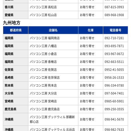
香川県
パソコン工房 高松店
お取り寄せ
087-815-3993
愛媛県
パソコン工房 松山店
お取り寄せ
089-968-1908
九州地方
都道府県
店舗名
在庫
電話番号
福岡県
パソコン工房 福岡南店
お取り寄せ
092-710-7281
福岡県
パソコン工房 八幡店
お取り寄せ
093-695-7871
福岡県
パソコン工房 小倉店
お取り寄せ
093-967-0672
福岡県
パソコン工房 香椎店
お取り寄せ
092-663-5511
佐賀県
パソコン工房 佐賀店
お取り寄せ
0952-41-5055
長崎県
パソコン工房 佐世保店
お取り寄せ
0956-26-1533
熊本県
パソコン工房 熊本店
お取り寄せ
096-334-0780
大分県
パソコン工房 大分店
お取り寄せ
097-504-7401
宮崎県
パソコン工房 宮崎店
お取り寄せ
0985-60-5901
鹿児島県
パソコン工房 鹿児島店
お取り寄せ
099-250-3555
パソコン工房 グッドウィル 那覇新
沖縄県
お取り寄せ
098-941-5670
都心店
沖縄県
パソコン工房 グッドウィル 北谷店
お取り寄せ
098-982-7633