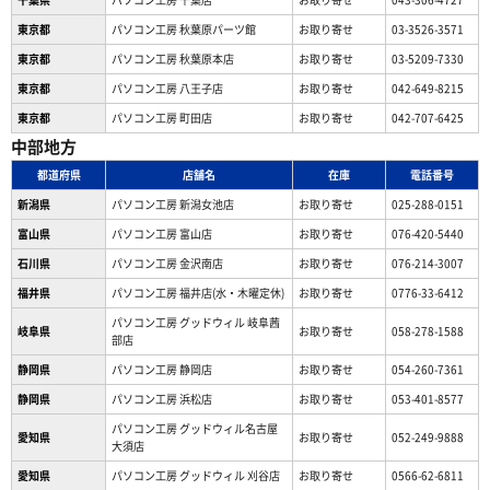
東京都
パソコン工房 秋葉原パーツ館
お取り寄せ
03-3526-3571
東京都
パソコン工房 秋葉原本店
お取り寄せ
03-5209-7330
東京都
パソコン工房 八王子店
お取り寄せ
042-649-8215
東京都
パソコン工房 町田店
お取り寄せ
042-707-6425
中部地方
都道府県
店舗名
在庫
電話番号
新潟県
パソコン工房 新潟女池店
お取り寄せ
025-288-0151
富山県
パソコン工房 富山店
お取り寄せ
076-420-5440
石川県
パソコン工房 金沢南店
お取り寄せ
076-214-3007
福井県
パソコン工房 福井店(水・木曜定休)
お取り寄せ
0776-33-6412
パソコン工房 グッドウィル 岐阜茜
岐阜県
お取り寄せ
058-278-1588
部店
静岡県
パソコン工房 静岡店
お取り寄せ
054-260-7361
静岡県
パソコン工房 浜松店
お取り寄せ
053-401-8577
パソコン工房 グッドウィル名古屋
愛知県
お取り寄せ
052-249-9888
大須店
愛知県
パソコン工房 グッドウィル 刈谷店
お取り寄せ
0566-62-6811