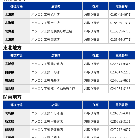
都道府県
店舗名
在庫
電話番号
北海道
パソコン工房 旭川店
お取り寄せ
0166-49-4677
北海道
パソコン工房 帯広店
お取り寄せ
0155-49-1377
北海道
パソコン⼯房 札幌美しが丘店
お取り寄せ
011-889-6730
北海道
パソコン工房 函館店
お取り寄せ
0138-34-5777
東北地方
都道府県
店舗名
在庫
電話番号
宮城県
パソコン工房 仙台泉店
お取り寄せ
022-371-0306
山形県
パソコン工房 山形店
お取り寄せ
023-647-2230
福島県
パソコン工房 福島店
お取り寄せ
024-555-0611
福島県
パソコン工房 郡山うねめ通り店
お取り寄せ
024-954-5196
関東地方
都道府県
店舗名
在庫
電話番号
茨城県
パソコン工房 つくば店
お取り寄せ
029-869-4301
栃木県
パソコン工房 宇都宮店
お取り寄せ
028-683-3111
群馬県
パソコン工房 新前橋店
お取り寄せ
027-212-9677
千葉県
パソコン工房 千葉店
お取り寄せ
043-306-4727