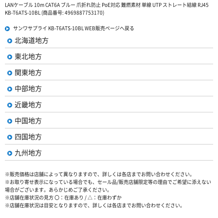
LANケーブル 10m CAT6A ブルー 爪折れ防止 PoE対応 難燃素材 単線 UTP ストレート結線 RJ45
KB-T6ATS-10BL (商品番号: 4969887753170)
サンワサプライ KB-T6ATS-10BL WEB販売ページへ戻る
北海道地方
東北地方
関東地方
中部地方
近畿地方
中国地方
四国地方
九州地方
※販売価格は店舗によって異なりますので、詳しくは各店までお問い合わせください。
※お取り寄せ表示になっている場合でも、セール品/販売店舗限定等の理由でご希望に添えない
場合がございます。あらかじめご了承ください。
※店舗在庫状況の見方 〇：在庫あり / △：在庫わずか
※店舗在庫状況は目安となりますので、詳しくは各店までお問い合わせください。