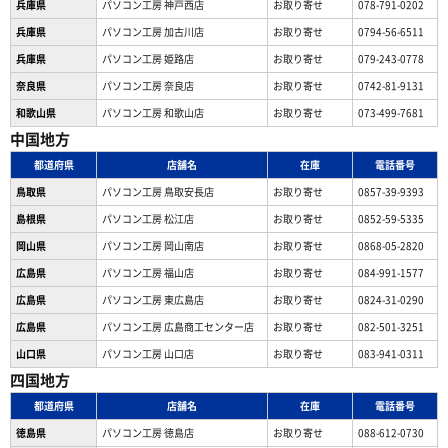
兵庫県
パソコン工房 神戸西店
お取り寄せ
078-791-0202
兵庫県
パソコン工房 加古川店
お取り寄せ
0794-56-6511
兵庫県
パソコン工房 姫路店
お取り寄せ
079-243-0778
奈良県
パソコン工房 奈良店
お取り寄せ
0742-81-9131
和歌山県
パソコン工房 和歌山店
お取り寄せ
073-499-7681
中国地方
都道府県
店舗名
在庫
電話番号
鳥取県
パソコン工房 鳥取安長店
お取り寄せ
0857-39-9393
島根県
パソコン工房 松江店
お取り寄せ
0852-59-5335
岡山県
パソコン工房 岡山南店
お取り寄せ
0868-05-2820
広島県
パソコン工房 福山店
お取り寄せ
084-991-1577
広島県
パソコン工房 東広島店
お取り寄せ
0824-31-0290
広島県
パソコン工房 広島商工センター店
お取り寄せ
082-501-3251
山口県
パソコン工房 山口店
お取り寄せ
083-941-0311
四国地方
都道府県
店舗名
在庫
電話番号
徳島県
パソコン工房 徳島店
お取り寄せ
088-612-0730