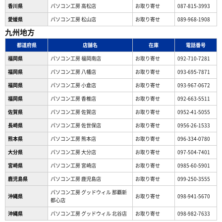
香川県
パソコン工房 高松店
お取り寄せ
087-815-3993
愛媛県
パソコン工房 松山店
お取り寄せ
089-968-1908
九州地方
都道府県
店舗名
在庫
電話番号
福岡県
パソコン工房 福岡南店
お取り寄せ
092-710-7281
福岡県
パソコン工房 八幡店
お取り寄せ
093-695-7871
福岡県
パソコン工房 小倉店
お取り寄せ
093-967-0672
福岡県
パソコン工房 香椎店
お取り寄せ
092-663-5511
佐賀県
パソコン工房 佐賀店
お取り寄せ
0952-41-5055
長崎県
パソコン工房 佐世保店
お取り寄せ
0956-26-1533
熊本県
パソコン工房 熊本店
お取り寄せ
096-334-0780
大分県
パソコン工房 大分店
お取り寄せ
097-504-7401
宮崎県
パソコン工房 宮崎店
お取り寄せ
0985-60-5901
鹿児島県
パソコン工房 鹿児島店
お取り寄せ
099-250-3555
パソコン工房 グッドウィル 那覇新
沖縄県
お取り寄せ
098-941-5670
都心店
沖縄県
パソコン工房 グッドウィル 北谷店
お取り寄せ
098-982-7633