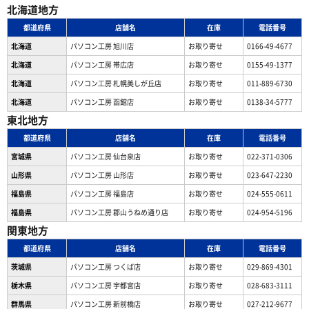
北海道地方
都道府県
店舗名
在庫
電話番号
北海道
パソコン工房 旭川店
お取り寄せ
0166-49-4677
北海道
パソコン工房 帯広店
お取り寄せ
0155-49-1377
北海道
パソコン⼯房 札幌美しが丘店
お取り寄せ
011-889-6730
北海道
パソコン工房 函館店
お取り寄せ
0138-34-5777
東北地方
都道府県
店舗名
在庫
電話番号
宮城県
パソコン工房 仙台泉店
お取り寄せ
022-371-0306
山形県
パソコン工房 山形店
お取り寄せ
023-647-2230
福島県
パソコン工房 福島店
お取り寄せ
024-555-0611
福島県
パソコン工房 郡山うねめ通り店
お取り寄せ
024-954-5196
関東地方
都道府県
店舗名
在庫
電話番号
茨城県
パソコン工房 つくば店
お取り寄せ
029-869-4301
栃木県
パソコン工房 宇都宮店
お取り寄せ
028-683-3111
群馬県
パソコン工房 新前橋店
お取り寄せ
027-212-9677