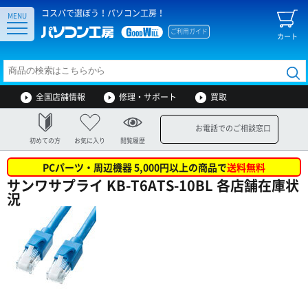
コスパで選ぼう！パソコン工房！
MENU
ご利用ガイド
カート
全国店舗情報
修理・サポート
買取
お電話でのご相談窓口
初めての方
お気に入り
閲覧履歴
PCパーツ・周辺機器 5,000円以上の商品で
送料無料
サンワサプライ KB-T6ATS-10BL 各店舗在庫状
況