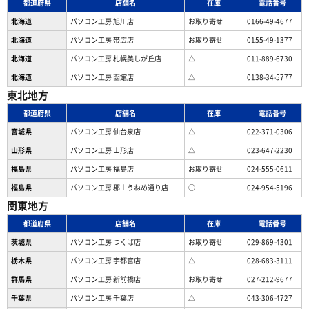
都道府県
店舗名
在庫
電話番号
北海道
パソコン工房 旭川店
お取り寄せ
0166-49-4677
北海道
パソコン工房 帯広店
お取り寄せ
0155-49-1377
北海道
パソコン⼯房 札幌美しが丘店
△
011-889-6730
北海道
パソコン工房 函館店
△
0138-34-5777
東北地方
都道府県
店舗名
在庫
電話番号
宮城県
パソコン工房 仙台泉店
△
022-371-0306
山形県
パソコン工房 山形店
△
023-647-2230
福島県
パソコン工房 福島店
お取り寄せ
024-555-0611
福島県
パソコン工房 郡山うねめ通り店
○
024-954-5196
関東地方
都道府県
店舗名
在庫
電話番号
茨城県
パソコン工房 つくば店
お取り寄せ
029-869-4301
栃木県
パソコン工房 宇都宮店
△
028-683-3111
群馬県
パソコン工房 新前橋店
お取り寄せ
027-212-9677
千葉県
パソコン工房 千葉店
△
043-306-4727