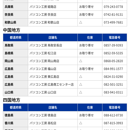
兵庫県
パソコン工房 姫路店
お取り寄せ
079-243-0778
奈良県
パソコン工房 奈良店
お取り寄せ
0742-81-9131
和歌山県
パソコン工房 和歌山店
△
073-499-7681
中国地方
都道府県
店舗名
在庫
電話番号
鳥取県
パソコン工房 鳥取安長店
お取り寄せ
0857-39-9393
島根県
パソコン工房 松江店
お取り寄せ
0852-59-5335
岡山県
パソコン工房 岡山南店
△
0868-05-2820
広島県
パソコン工房 福山店
お取り寄せ
084-991-1577
広島県
パソコン工房 東広島店
△
0824-31-0290
広島県
パソコン工房 広島商工センター店
△
082-501-3251
山口県
パソコン工房 山口店
△
083-941-0311
四国地方
都道府県
店舗名
在庫
電話番号
徳島県
パソコン工房 徳島店
お取り寄せ
088-612-0730
香川県
パソコン工房 高松店
△
087-815-3993