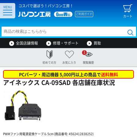
コスパで選ぼう！パソコン工房！
MENU
ご利用ガイド
カート
全国店舗情報
修理・サポート
買取
1
初めての方
お気に入り
閲覧履歴
PCパーツ・周辺機器 5,000円以上の商品で
送料無料
アイネックス CA-09SAD 各店舗在庫状況
PWMファン用電源変換ケーブル 5cm (商品番号: 4562412838252)