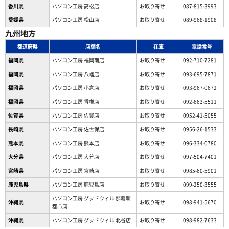
香川県
パソコン工房 高松店
お取り寄せ
087-815-3993
愛媛県
パソコン工房 松山店
お取り寄せ
089-968-1908
九州地方
都道府県
店舗名
在庫
電話番号
福岡県
パソコン工房 福岡南店
お取り寄せ
092-710-7281
福岡県
パソコン工房 八幡店
お取り寄せ
093-695-7871
福岡県
パソコン工房 小倉店
お取り寄せ
093-967-0672
福岡県
パソコン工房 香椎店
お取り寄せ
092-663-5511
佐賀県
パソコン工房 佐賀店
お取り寄せ
0952-41-5055
長崎県
パソコン工房 佐世保店
お取り寄せ
0956-26-1533
熊本県
パソコン工房 熊本店
お取り寄せ
096-334-0780
大分県
パソコン工房 大分店
お取り寄せ
097-504-7401
宮崎県
パソコン工房 宮崎店
お取り寄せ
0985-60-5901
鹿児島県
パソコン工房 鹿児島店
お取り寄せ
099-250-3555
パソコン工房 グッドウィル 那覇新
沖縄県
お取り寄せ
098-941-5670
都心店
沖縄県
パソコン工房 グッドウィル 北谷店
お取り寄せ
098-982-7633