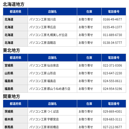
北海道地方
都道府県
店舗名
在庫
電話番号
北海道
パソコン工房 旭川店
お取り寄せ
0166-49-4677
北海道
パソコン工房 帯広店
お取り寄せ
0155-49-1377
北海道
パソコン⼯房 札幌美しが丘店
お取り寄せ
011-889-6730
北海道
パソコン工房 函館店
お取り寄せ
0138-34-5777
東北地方
都道府県
店舗名
在庫
電話番号
宮城県
パソコン工房 仙台泉店
お取り寄せ
022-371-0306
山形県
パソコン工房 山形店
お取り寄せ
023-647-2230
福島県
パソコン工房 福島店
お取り寄せ
024-555-0611
福島県
パソコン工房 郡山うねめ通り店
お取り寄せ
024-954-5196
関東地方
都道府県
店舗名
在庫
電話番号
茨城県
パソコン工房 つくば店
お取り寄せ
029-869-4301
栃木県
パソコン工房 宇都宮店
お取り寄せ
028-683-3111
群馬県
パソコン工房 新前橋店
お取り寄せ
027-212-9677