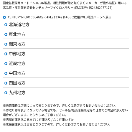
国産基板採用メイドインJAPAN製品。相性問題が殆ど無く多くのメーカーが動作検証に用いる
高品質・高信頼を誇るセンチュリーマイクロメモリー (商品番号: 4524362977177)
CENTURY MICRO CB64GX2-D4RE213342 (64GB 2枚組) WEB販売ページへ戻る
北海道地方
東北地方
関東地方
中部地方
近畿地方
中国地方
四国地方
九州地方
※販売価格は店舗によって異なりますので、詳しくは各店までお問い合わせください。
※お取り寄せ表示になっている場合でも、セール品/販売店舗限定等の理由でご希望に添えない
場合がございます。あらかじめご了承ください。
※店舗在庫状況の見方 〇：在庫あり / △：在庫わずか
※店舗在庫状況は目安となりますので、詳しくは各店までお問い合わせください。