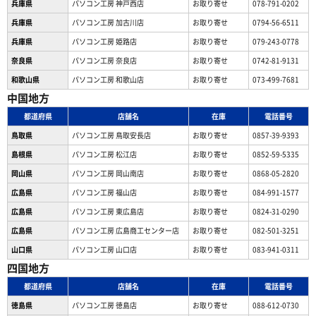
兵庫県
パソコン工房 神戸西店
お取り寄せ
078-791-0202
兵庫県
パソコン工房 加古川店
お取り寄せ
0794-56-6511
兵庫県
パソコン工房 姫路店
お取り寄せ
079-243-0778
奈良県
パソコン工房 奈良店
お取り寄せ
0742-81-9131
和歌山県
パソコン工房 和歌山店
お取り寄せ
073-499-7681
中国地方
都道府県
店舗名
在庫
電話番号
鳥取県
パソコン工房 鳥取安長店
お取り寄せ
0857-39-9393
島根県
パソコン工房 松江店
お取り寄せ
0852-59-5335
岡山県
パソコン工房 岡山南店
お取り寄せ
0868-05-2820
広島県
パソコン工房 福山店
お取り寄せ
084-991-1577
広島県
パソコン工房 東広島店
お取り寄せ
0824-31-0290
広島県
パソコン工房 広島商工センター店
お取り寄せ
082-501-3251
山口県
パソコン工房 山口店
お取り寄せ
083-941-0311
四国地方
都道府県
店舗名
在庫
電話番号
徳島県
パソコン工房 徳島店
お取り寄せ
088-612-0730