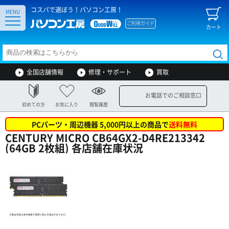
コスパで選ぼう！パソコン工房！
MENU
ご利用ガイド
カート
全国店舗情報
修理・サポート
買取
お電話でのご相談窓口
初めての方
お気に入り
閲覧履歴
PCパーツ・周辺機器 5,000円以上の商品で
送料無料
CENTURY MICRO CB64GX2-D4RE213342
(64GB 2枚組) 各店舗在庫状況