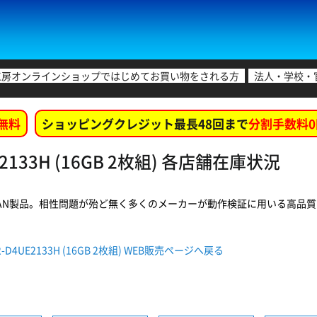
工房オンラインショップではじめてお買い物をされる方
法人・学校・
無料
ショッピングクレジット最長48回まで
分割手数料0
UE2133H (16GB 2枚組) 各店舗在庫状況
AN製品。相性問題が殆ど無く多くのメーカーが動作検証に用いる高品質・
GX2-D4UE2133H (16GB 2枚組) WEB販売ページへ戻る