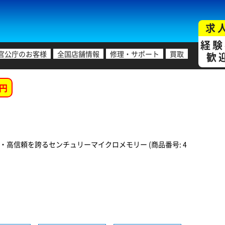
求
経験
官公庁のお客様
全国店舗情報
修理・サポート
買取
歓
円
高信頼を誇るセンチュリーマイクロメモリー (商品番号: 4