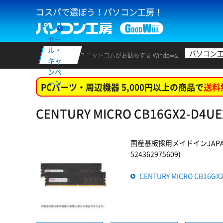
コスパで選ぼう！パソコン工房！
セー
ル・
パソコン
ユニットコムがお勧めする Windows.
キャ
ンペ
ーン
PCパーツ・周辺機器 5,000円以上の商品で
送料
CENTURY MICRO CB16GX2-D4
国産基板採用メイドインJAP
524362975609)
CENTURY MICRO CB16