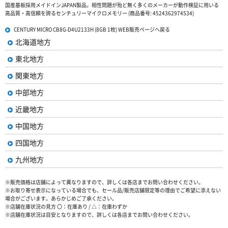
国産基板採用メイドインJAPAN製品。相性問題が殆ど無く多くのメーカーが動作検証に用いる
高品質・高信頼を誇るセンチュリーマイクロメモリー (商品番号: 4524362974534)
CENTURY MICRO CB8G-D4U2133H (8GB 1枚) WEB販売ページへ戻る
北海道地方
東北地方
関東地方
中部地方
近畿地方
中国地方
四国地方
九州地方
※販売価格は店舗によって異なりますので、詳しくは各店までお問い合わせください。
※お取り寄せ表示になっている場合でも、セール品/販売店舗限定等の理由でご希望に添えない
場合がございます。あらかじめご了承ください。
※店舗在庫状況の見方 〇：在庫あり / △：在庫わずか
※店舗在庫状況は目安となりますので、詳しくは各店までお問い合わせください。