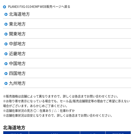
PLANEX FXG-0104EMP WEB販売ページへ戻る
北海道地方
東北地方
関東地方
中部地方
近畿地方
中国地方
四国地方
九州地方
※販売価格は店舗によって異なりますので、詳しくは各店までお問い合わせください。
※お取り寄せ表示になっている場合でも、セール品/販売店舗限定等の理由でご希望に添えない
場合がございます。あらかじめご了承ください。
※店舗在庫状況の見方 〇：在庫あり / △：在庫わずか
※店舗在庫状況は目安となりますので、詳しくは各店までお問い合わせください。
北海道地方