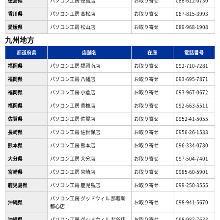
徳島県
パソコン工房 徳島店
お取り寄せ
088-612-0730
香川県
パソコン工房 高松店
お取り寄せ
087-815-3993
愛媛県
パソコン工房 松山店
お取り寄せ
089-968-1908
九州地方
都道府県
店舗名
在庫
電話番号
福岡県
パソコン工房 福岡南店
お取り寄せ
092-710-7281
福岡県
パソコン工房 八幡店
お取り寄せ
093-695-7871
福岡県
パソコン工房 小倉店
お取り寄せ
093-967-0672
福岡県
パソコン工房 香椎店
お取り寄せ
092-663-5511
佐賀県
パソコン工房 佐賀店
お取り寄せ
0952-41-5055
長崎県
パソコン工房 佐世保店
お取り寄せ
0956-26-1533
熊本県
パソコン工房 熊本店
お取り寄せ
096-334-0780
大分県
パソコン工房 大分店
お取り寄せ
097-504-7401
宮崎県
パソコン工房 宮崎店
お取り寄せ
0985-60-5901
鹿児島県
パソコン工房 鹿児島店
お取り寄せ
099-250-3555
パソコン工房 グッドウィル 那覇新
沖縄県
お取り寄せ
098-941-5670
都心店
沖縄県
パソコン工房 グッドウィル 北谷店
お取り寄せ
098-982-7633