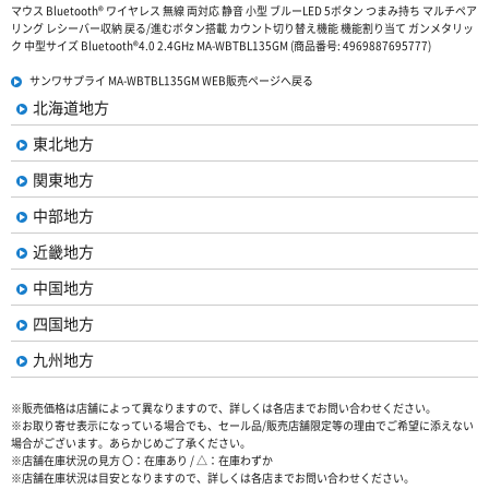
マウス Bluetooth® ワイヤレス 無線 両対応 静音 小型 ブルーLED 5ボタン つまみ持ち マルチペア
リング レシーバー収納 戻る/進むボタン搭載 カウント切り替え機能 機能割り当て ガンメタリッ
ク 中型サイズ Bluetooth®4.0 2.4GHz MA-WBTBL135GM (商品番号: 4969887695777)
サンワサプライ MA-WBTBL135GM WEB販売ページへ戻る
北海道地方
東北地方
関東地方
中部地方
近畿地方
中国地方
四国地方
九州地方
※販売価格は店舗によって異なりますので、詳しくは各店までお問い合わせください。
※お取り寄せ表示になっている場合でも、セール品/販売店舗限定等の理由でご希望に添えない
場合がございます。あらかじめご了承ください。
※店舗在庫状況の見方 〇：在庫あり / △：在庫わずか
※店舗在庫状況は目安となりますので、詳しくは各店までお問い合わせください。