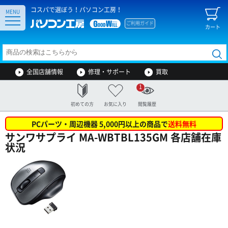
コスパで選ぼう！パソコン工房！
MENU
ご利用ガイド
カート
全国店舗情報
修理・サポート
買取
1
初めての方
お気に入り
閲覧履歴
PCパーツ・周辺機器 5,000円以上の商品で
送料無料
サンワサプライ MA-WBTBL135GM 各店舗在庫
状況