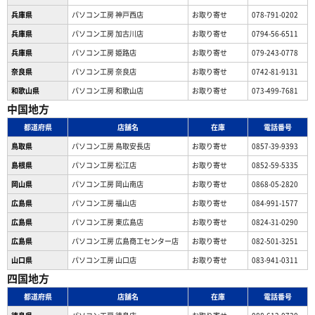
兵庫県
パソコン工房 神戸西店
お取り寄せ
078-791-0202
兵庫県
パソコン工房 加古川店
お取り寄せ
0794-56-6511
兵庫県
パソコン工房 姫路店
お取り寄せ
079-243-0778
奈良県
パソコン工房 奈良店
お取り寄せ
0742-81-9131
和歌山県
パソコン工房 和歌山店
お取り寄せ
073-499-7681
中国地方
都道府県
店舗名
在庫
電話番号
鳥取県
パソコン工房 鳥取安長店
お取り寄せ
0857-39-9393
島根県
パソコン工房 松江店
お取り寄せ
0852-59-5335
岡山県
パソコン工房 岡山南店
お取り寄せ
0868-05-2820
広島県
パソコン工房 福山店
お取り寄せ
084-991-1577
広島県
パソコン工房 東広島店
お取り寄せ
0824-31-0290
広島県
パソコン工房 広島商工センター店
お取り寄せ
082-501-3251
山口県
パソコン工房 山口店
お取り寄せ
083-941-0311
四国地方
都道府県
店舗名
在庫
電話番号