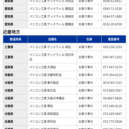
愛知県
パソコン工房 グッドウィル 刈谷店
お取り寄せ
0566-62-6811
愛知県
パソコン工房 グッドウィル 豊田店
お取り寄せ
0565-71-5230
愛知県
パソコン工房 グッドウィル 岡崎店
お取り寄せ
0564-57-1880
愛知県
パソコン工房 グッドウィル 豊橋店
お取り寄せ
0532-29-8700
近畿地方
都道府県
店舗名
在庫
電話番号
三重県
パソコン工房 グッドウィル 津店
お取り寄せ
059-238-2255
パソコン工房 グッドウィル 四日市
三重県
お取り寄せ
059-347-1102
店
滋賀県
パソコン工房 大津店
お取り寄せ
077-547-5170
京都府
パソコン工房 京都寺町店
お取り寄せ
075-354-9210
大阪府
パソコン工房 東大阪店
お取り寄せ
06-6743-7213
大阪府
パソコン工房 枚方店
お取り寄せ
072-805-3557
大阪府
パソコン工房 大阪日本橋店
お取り寄せ
06-6647-8820
大阪府
パソコン工房 堺店
お取り寄せ
072-240-9116
大阪府
パソコン工房 岸和田店
お取り寄せ
072-429-5607
兵庫県
パソコン工房 伊丹店
お取り寄せ
072-775-5508