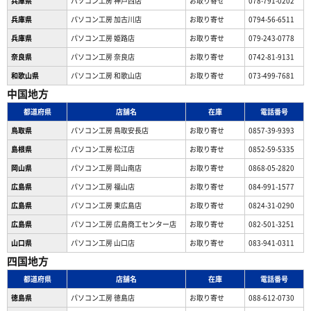
兵庫県
パソコン工房 神戸西店
お取り寄せ
078-791-0202
兵庫県
パソコン工房 加古川店
お取り寄せ
0794-56-6511
兵庫県
パソコン工房 姫路店
お取り寄せ
079-243-0778
奈良県
パソコン工房 奈良店
お取り寄せ
0742-81-9131
和歌山県
パソコン工房 和歌山店
お取り寄せ
073-499-7681
中国地方
都道府県
店舗名
在庫
電話番号
鳥取県
パソコン工房 鳥取安長店
お取り寄せ
0857-39-9393
島根県
パソコン工房 松江店
お取り寄せ
0852-59-5335
岡山県
パソコン工房 岡山南店
お取り寄せ
0868-05-2820
広島県
パソコン工房 福山店
お取り寄せ
084-991-1577
広島県
パソコン工房 東広島店
お取り寄せ
0824-31-0290
広島県
パソコン工房 広島商工センター店
お取り寄せ
082-501-3251
山口県
パソコン工房 山口店
お取り寄せ
083-941-0311
四国地方
都道府県
店舗名
在庫
電話番号
徳島県
パソコン工房 徳島店
お取り寄せ
088-612-0730