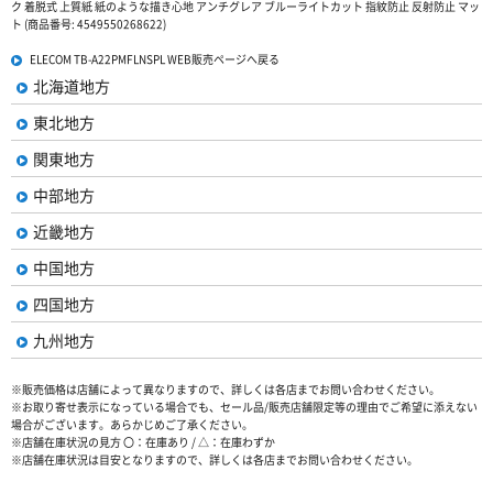
ク 着脱式 上質紙 紙のような描き心地 アンチグレア ブルーライトカット 指紋防止 反射防止 マッ
ト (商品番号: 4549550268622)
ELECOM TB-A22PMFLNSPL WEB販売ページへ戻る
北海道地方
東北地方
関東地方
中部地方
近畿地方
中国地方
四国地方
九州地方
※販売価格は店舗によって異なりますので、詳しくは各店までお問い合わせください。
※お取り寄せ表示になっている場合でも、セール品/販売店舗限定等の理由でご希望に添えない
場合がございます。あらかじめご了承ください。
※店舗在庫状況の見方 〇：在庫あり / △：在庫わずか
※店舗在庫状況は目安となりますので、詳しくは各店までお問い合わせください。