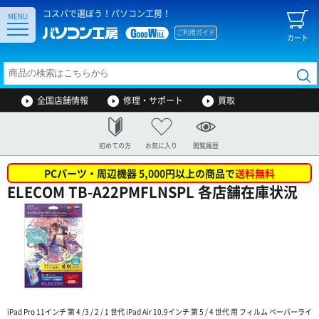
コスパで選ぼう！パソコン工房！
MENU
ご利用ガイド
カート
全国店舗情報
修理・サポート
買取
初めての方
お気に入り
閲覧履歴
PCパーツ・周辺機器 5,000円以上の商品で
送料無料
ELECOM TB-A22PMFLNSPL 各店舗在庫状況
iPad Pro 11インチ 第 4 /3 / 2 / 1 世代 iPad Air 10.9インチ 第 5 / 4 世代 用 フィルム ペーパーライ