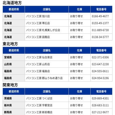
北海道地方
都道府県
店舗名
在庫
電話番号
北海道
パソコン工房 旭川店
お取り寄せ
0166-49-4677
北海道
パソコン工房 帯広店
お取り寄せ
0155-49-1377
北海道
パソコン⼯房 札幌美しが丘店
お取り寄せ
011-889-6730
北海道
パソコン工房 函館店
お取り寄せ
0138-34-5777
東北地方
都道府県
店舗名
在庫
電話番号
宮城県
パソコン工房 仙台泉店
お取り寄せ
022-371-0306
山形県
パソコン工房 山形店
お取り寄せ
023-647-2230
福島県
パソコン工房 福島店
お取り寄せ
024-555-0611
福島県
パソコン工房 郡山うねめ通り店
お取り寄せ
024-954-5196
関東地方
都道府県
店舗名
在庫
電話番号
茨城県
パソコン工房 つくば店
お取り寄せ
029-869-4301
栃木県
パソコン工房 宇都宮店
お取り寄せ
028-683-3111
群馬県
パソコン工房 新前橋店
お取り寄せ
027-212-9677