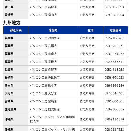
香川県
パソコン工房 高松店
お取り寄せ
087-815-3993
愛媛県
パソコン工房 松山店
お取り寄せ
089-968-1908
九州地方
都道府県
店舗名
在庫
電話番号
福岡県
パソコン工房 福岡南店
お取り寄せ
092-710-7281
福岡県
パソコン工房 八幡店
お取り寄せ
093-695-7871
福岡県
パソコン工房 小倉店
お取り寄せ
093-967-0672
福岡県
パソコン工房 香椎店
お取り寄せ
092-663-5511
佐賀県
パソコン工房 佐賀店
お取り寄せ
0952-41-5055
長崎県
パソコン工房 佐世保店
お取り寄せ
0956-26-1533
熊本県
パソコン工房 熊本店
お取り寄せ
096-334-0780
大分県
パソコン工房 大分店
お取り寄せ
097-504-7401
宮崎県
パソコン工房 宮崎店
お取り寄せ
0985-60-5901
鹿児島県
パソコン工房 鹿児島店
お取り寄せ
099-250-3555
パソコン工房 グッドウィル 那覇新
沖縄県
お取り寄せ
098-941-5670
都心店
沖縄県
パソコン工房 グッドウィル 北谷店
お取り寄せ
098-982-7633