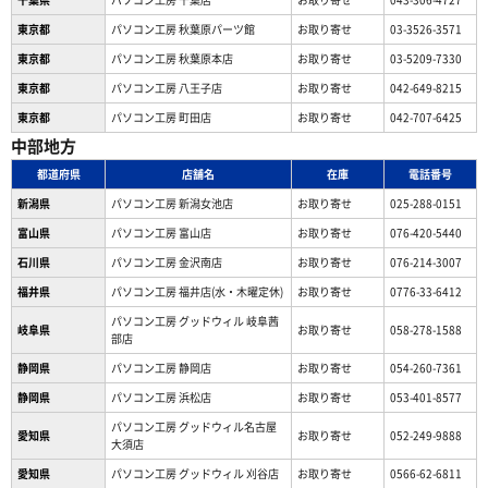
東京都
パソコン工房 秋葉原パーツ館
お取り寄せ
03-3526-3571
東京都
パソコン工房 秋葉原本店
お取り寄せ
03-5209-7330
東京都
パソコン工房 八王子店
お取り寄せ
042-649-8215
東京都
パソコン工房 町田店
お取り寄せ
042-707-6425
中部地方
都道府県
店舗名
在庫
電話番号
新潟県
パソコン工房 新潟女池店
お取り寄せ
025-288-0151
富山県
パソコン工房 富山店
お取り寄せ
076-420-5440
石川県
パソコン工房 金沢南店
お取り寄せ
076-214-3007
福井県
パソコン工房 福井店(水・木曜定休)
お取り寄せ
0776-33-6412
パソコン工房 グッドウィル 岐阜茜
岐阜県
お取り寄せ
058-278-1588
部店
静岡県
パソコン工房 静岡店
お取り寄せ
054-260-7361
静岡県
パソコン工房 浜松店
お取り寄せ
053-401-8577
パソコン工房 グッドウィル名古屋
愛知県
お取り寄せ
052-249-9888
大須店
愛知県
パソコン工房 グッドウィル 刈谷店
お取り寄せ
0566-62-6811