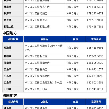
兵庫県
パソコン工房 神戸西店
お取り寄せ
078-791-0202
兵庫県
パソコン工房 加古川店
お取り寄せ
0794-56-6511
兵庫県
パソコン工房 姫路店
お取り寄せ
079-243-0778
奈良県
パソコン工房 奈良店
お取り寄せ
0742-81-9131
和歌山県
パソコン工房 和歌山店
お取り寄せ
073-499-7681
中国地方
都道府県
店舗名
在庫
電話番号
パソコン工房 鳥取安長店(水・木曜
鳥取県
お取り寄せ
0857-39-9393
定休)
島根県
パソコン工房 松江店
お取り寄せ
0852-59-5335
岡山県
パソコン工房 岡山南店
お取り寄せ
0868-05-2820
広島県
パソコン工房 福山店
お取り寄せ
084-991-1577
広島県
パソコン工房 東広島店
お取り寄せ
0824-31-0290
広島県
パソコン工房 広島商工センター店
お取り寄せ
082-501-3251
山口県
パソコン工房 山口店
お取り寄せ
083-941-0311
四国地方
都道府県
店舗名
在庫
電話番号
徳島県
パソコン工房 徳島店
お取り寄せ
088-612-0730