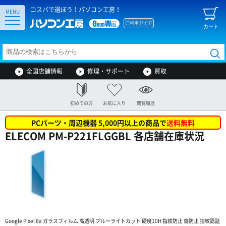
コスパで選ぼう！パソコン工房！
MENU
ご利用ガイド
カート
全国店舗情報
修理・サポート
買取
初めての方
お気に入り
閲覧履歴
PCパーツ・周辺機器 5,000円以上の商品で
送料無料
ELECOM PM-P221FLGGBL 各店舗在庫状況
Google Pixel 6a ガラスフィルム 高透明 ブルーライトカット 硬度10H 指紋防止 傷防止 指紋認証