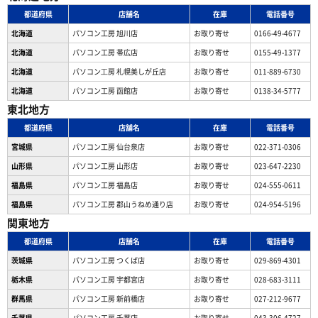
都道府県
店舗名
在庫
電話番号
北海道
パソコン工房 旭川店
お取り寄せ
0166-49-4677
北海道
パソコン工房 帯広店
お取り寄せ
0155-49-1377
北海道
パソコン⼯房 札幌美しが丘店
お取り寄せ
011-889-6730
北海道
パソコン工房 函館店
お取り寄せ
0138-34-5777
東北地方
都道府県
店舗名
在庫
電話番号
宮城県
パソコン工房 仙台泉店
お取り寄せ
022-371-0306
山形県
パソコン工房 山形店
お取り寄せ
023-647-2230
福島県
パソコン工房 福島店
お取り寄せ
024-555-0611
福島県
パソコン工房 郡山うねめ通り店
お取り寄せ
024-954-5196
関東地方
都道府県
店舗名
在庫
電話番号
茨城県
パソコン工房 つくば店
お取り寄せ
029-869-4301
栃木県
パソコン工房 宇都宮店
お取り寄せ
028-683-3111
群馬県
パソコン工房 新前橋店
お取り寄せ
027-212-9677
千葉県
パソコン工房 千葉店
お取り寄せ
043-306-4727