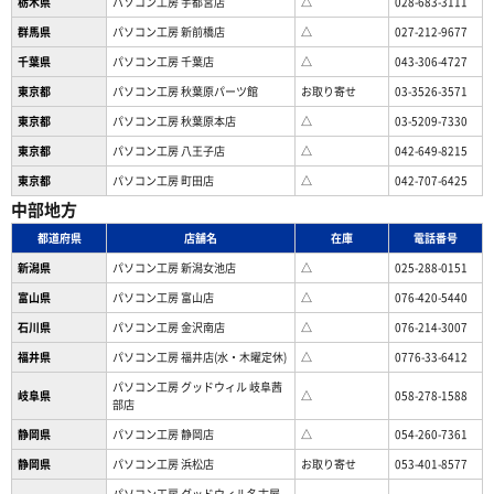
栃木県
パソコン工房 宇都宮店
△
028-683-3111
群馬県
パソコン工房 新前橋店
△
027-212-9677
千葉県
パソコン工房 千葉店
△
043-306-4727
東京都
パソコン工房 秋葉原パーツ館
お取り寄せ
03-3526-3571
東京都
パソコン工房 秋葉原本店
△
03-5209-7330
東京都
パソコン工房 八王子店
△
042-649-8215
東京都
パソコン工房 町田店
△
042-707-6425
中部地方
都道府県
店舗名
在庫
電話番号
新潟県
パソコン工房 新潟女池店
△
025-288-0151
富山県
パソコン工房 富山店
△
076-420-5440
石川県
パソコン工房 金沢南店
△
076-214-3007
福井県
パソコン工房 福井店(水・木曜定休)
△
0776-33-6412
パソコン工房 グッドウィル 岐阜茜
岐阜県
△
058-278-1588
部店
静岡県
パソコン工房 静岡店
△
054-260-7361
静岡県
パソコン工房 浜松店
お取り寄せ
053-401-8577
パソコン工房 グッドウィル名古屋