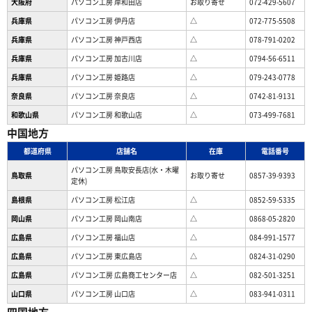
大阪府
パソコン工房 岸和田店
お取り寄せ
072-429-5607
兵庫県
パソコン工房 伊丹店
△
072-775-5508
兵庫県
パソコン工房 神戸西店
△
078-791-0202
兵庫県
パソコン工房 加古川店
△
0794-56-6511
兵庫県
パソコン工房 姫路店
△
079-243-0778
奈良県
パソコン工房 奈良店
△
0742-81-9131
和歌山県
パソコン工房 和歌山店
△
073-499-7681
中国地方
都道府県
店舗名
在庫
電話番号
パソコン工房 鳥取安長店(水・木曜
鳥取県
お取り寄せ
0857-39-9393
定休)
島根県
パソコン工房 松江店
△
0852-59-5335
岡山県
パソコン工房 岡山南店
△
0868-05-2820
広島県
パソコン工房 福山店
△
084-991-1577
広島県
パソコン工房 東広島店
△
0824-31-0290
広島県
パソコン工房 広島商工センター店
△
082-501-3251
山口県
パソコン工房 山口店
△
083-941-0311