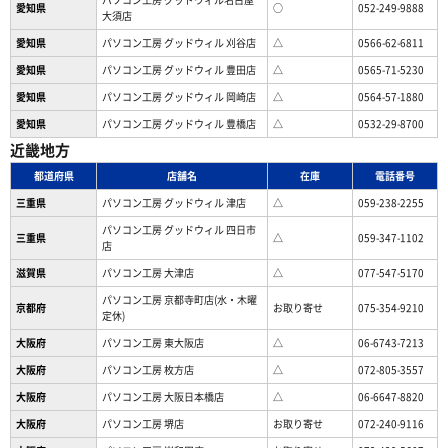
愛知県
○
052-249-9888
大須店
愛知県
パソコン工房 グッドウィル 刈谷店
△
0566-62-6811
愛知県
パソコン工房 グッドウィル 豊田店
△
0565-71-5230
愛知県
パソコン工房 グッドウィル 岡崎店
△
0564-57-1880
愛知県
パソコン工房 グッドウィル 豊橋店
△
0532-29-8700
近畿地方
都道府県
店舗名
在庫
電話番号
三重県
パソコン工房 グッドウィル 津店
△
059-238-2255
パソコン工房 グッドウィル 四日市
三重県
△
059-347-1102
店
滋賀県
パソコン工房 大津店
△
077-547-5170
パソコン工房 京都寺町店(水・木曜
京都府
お取り寄せ
075-354-9210
定休)
大阪府
パソコン工房 東大阪店
△
06-6743-7213
大阪府
パソコン工房 枚方店
△
072-805-3557
大阪府
パソコン工房 大阪日本橋店
△
06-6647-8820
大阪府
パソコン工房 堺店
お取り寄せ
072-240-9116