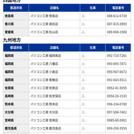
四国地方
都道府県
店舗名
在庫
電話番号
徳島県
パソコン工房 徳島店
△
088-612-0730
香川県
パソコン工房 高松店
△
087-815-3993
愛媛県
パソコン工房 松山店
△
089-968-1908
九州地方
都道府県
店舗名
在庫
電話番号
福岡県
パソコン工房 福岡南店
△
092-710-7281
福岡県
パソコン工房 八幡店
△
093-695-7871
福岡県
パソコン工房 小倉店
△
093-967-0672
福岡県
パソコン工房 香椎店
△
092-663-5511
佐賀県
パソコン工房 佐賀店
△
0952-41-5055
長崎県
パソコン工房 佐世保店
△
0956-26-1533
熊本県
パソコン工房 熊本店
△
096-334-0780
大分県
パソコン工房 大分店
△
097-504-7401
宮崎県
パソコン工房 宮崎店
△
0985-60-5901
鹿児島県
パソコン工房 鹿児島店
△
099-250-3555