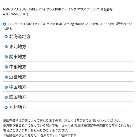
G502 X PLUS LIGHTSPEEDワイヤレスRGBゲーミング マウス ブラック (商品番号:
4943765055587)
ロジクール G502 X PLUS Wireless RGB Gaming Mouse G502XWL-RGBBK WEB販売ページ
へ戻る
北海道地方
東北地方
関東地方
中部地方
近畿地方
中国地方
四国地方
九州地方
※販売価格は店舗によって異なりますので、詳しくは各店までお問い合わせください。
※お取り寄せ表示になっている場合でも、セール品/販売店舗限定等の理由でご希望に添えない
場合がございます。あらかじめご了承ください。
※店舗在庫状況の見方 〇：在庫あり / △：在庫わずか