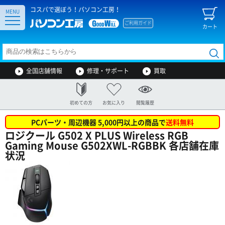
コスパで選ぼう！パソコン工房！
MENU
ご利用ガイド
カート
全国店舗情報
修理・サポート
買取
初めての方
お気に入り
閲覧履歴
PCパーツ・周辺機器 5,000円以上の商品で
送料無料
ロジクール G502 X PLUS Wireless RGB
Gaming Mouse G502XWL-RGBBK 各店舗在庫
状況