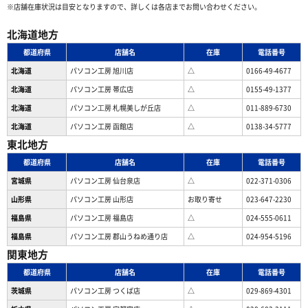
※店舗在庫状況は目安となりますので、詳しくは各店までお問い合わせください。
北海道地方
都道府県
店舗名
在庫
電話番号
北海道
パソコン工房 旭川店
△
0166-49-4677
北海道
パソコン工房 帯広店
△
0155-49-1377
北海道
パソコン⼯房 札幌美しが丘店
△
011-889-6730
北海道
パソコン工房 函館店
△
0138-34-5777
東北地方
都道府県
店舗名
在庫
電話番号
宮城県
パソコン工房 仙台泉店
△
022-371-0306
山形県
パソコン工房 山形店
お取り寄せ
023-647-2230
福島県
パソコン工房 福島店
△
024-555-0611
福島県
パソコン工房 郡山うねめ通り店
△
024-954-5196
関東地方
都道府県
店舗名
在庫
電話番号
茨城県
パソコン工房 つくば店
△
029-869-4301