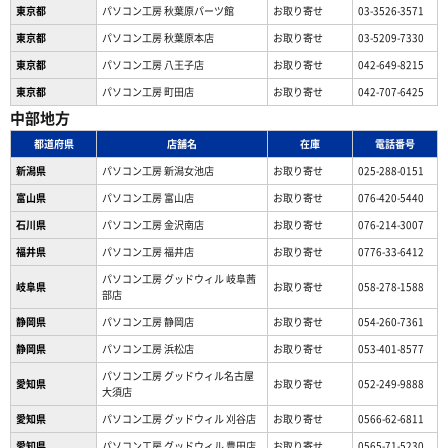
東京都
パソコン工房 秋葉原パーツ館
お取り寄せ
03-3526-3571
東京都
パソコン工房 秋葉原本店
お取り寄せ
03-5209-7330
東京都
パソコン工房 八王子店
お取り寄せ
042-649-8215
東京都
パソコン工房 町田店
お取り寄せ
042-707-6425
中部地方
都道府県
店舗名
在庫
電話番号
新潟県
パソコン工房 新潟女池店
お取り寄せ
025-288-0151
富山県
パソコン工房 富山店
お取り寄せ
076-420-5440
石川県
パソコン工房 金沢南店
お取り寄せ
076-214-3007
福井県
パソコン工房 福井店
お取り寄せ
0776-33-6412
パソコン工房 グッドウィル 岐阜茜
岐阜県
お取り寄せ
058-278-1588
部店
静岡県
パソコン工房 静岡店
お取り寄せ
054-260-7361
静岡県
パソコン工房 浜松店
お取り寄せ
053-401-8577
パソコン工房 グッドウィル名古屋
愛知県
お取り寄せ
052-249-9888
大須店
愛知県
パソコン工房 グッドウィル 刈谷店
お取り寄せ
0566-62-6811
愛知県
パソコン工房 グッドウィル 豊田店
お取り寄せ
0565-71-5230