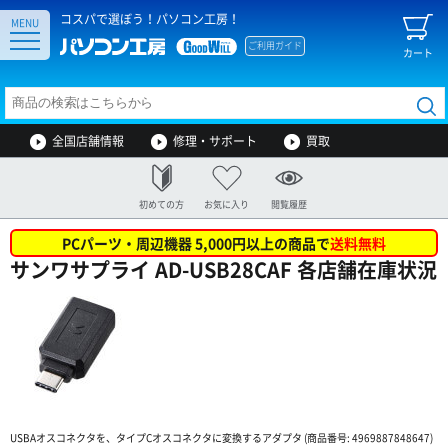
コスパで選ぼう！パソコン工房！
MENU
ご利用ガイド
カート
全国店舗情報
修理・サポート
買取
初めての方
お気に入り
閲覧履歴
PCパーツ・周辺機器 5,000円以上の商品で
送料無料
サンワサプライ AD-USB28CAF 各店舗在庫状況
USBAオスコネクタを、タイプCオスコネクタに変換するアダプタ (商品番号: 4969887848647)