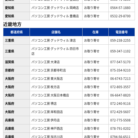
愛知県
パソコン工房 グッドウィル 岡崎店
お取り寄せ
0564-57-1880
愛知県
パソコン工房 グッドウィル 豊橋店
お取り寄せ
0532-29-8700
近畿地方
都道府県
店舗名
在庫
電話番号
三重県
パソコン工房 グッドウィル 津店
お取り寄せ
059-238-2255
パソコン工房 グッドウィル 四日市
三重県
お取り寄せ
059-347-1102
店
滋賀県
パソコン工房 大津店
お取り寄せ
077-547-5170
京都府
パソコン工房 京都寺町店
お取り寄せ
075-354-9210
大阪府
パソコン工房 東大阪店
お取り寄せ
06-6743-7213
大阪府
パソコン工房 枚方店
お取り寄せ
072-805-3557
大阪府
パソコン工房 大阪日本橋店
お取り寄せ
06-6647-8820
大阪府
パソコン工房 堺店
お取り寄せ
072-240-9116
大阪府
パソコン工房 岸和田店
お取り寄せ
072-429-5607
兵庫県
パソコン工房 伊丹店
お取り寄せ
072-775-5508
兵庫県
パソコン工房 神戸西店
お取り寄せ
078-791-0202
兵庫県
パソコン工房 加古川店
お取り寄せ
0794-56-6511