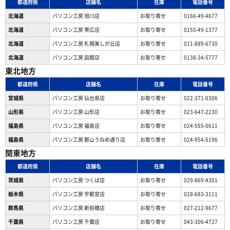
都道府県
店舗名
在庫
電話番号
北海道
パソコン工房 旭川店
お取り寄せ
0166-49-4677
北海道
パソコン工房 帯広店
お取り寄せ
0155-49-1377
北海道
パソコン⼯房 札幌美しが丘店
お取り寄せ
011-889-6730
北海道
パソコン工房 函館店
お取り寄せ
0138-34-5777
東北地方
都道府県
店舗名
在庫
電話番号
宮城県
パソコン工房 仙台泉店
お取り寄せ
022-371-0306
山形県
パソコン工房 山形店
お取り寄せ
023-647-2230
福島県
パソコン工房 福島店
お取り寄せ
024-555-0611
福島県
パソコン工房 郡山うねめ通り店
お取り寄せ
024-954-5196
関東地方
都道府県
店舗名
在庫
電話番号
茨城県
パソコン工房 つくば店
お取り寄せ
029-869-4301
栃木県
パソコン工房 宇都宮店
お取り寄せ
028-683-3111
群馬県
パソコン工房 新前橋店
お取り寄せ
027-212-9677
千葉県
パソコン工房 千葉店
お取り寄せ
043-306-4727