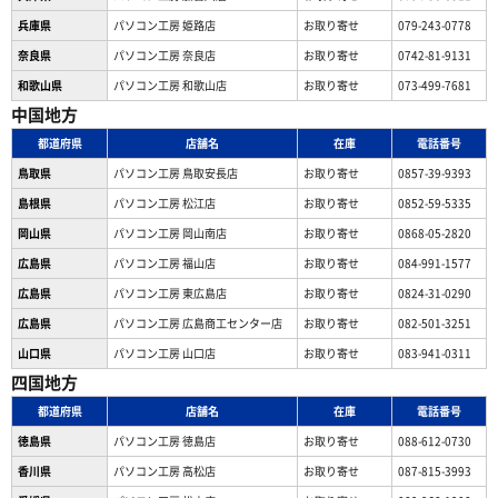
兵庫県
パソコン工房 姫路店
お取り寄せ
079-243-0778
奈良県
パソコン工房 奈良店
お取り寄せ
0742-81-9131
和歌山県
パソコン工房 和歌山店
お取り寄せ
073-499-7681
中国地方
都道府県
店舗名
在庫
電話番号
鳥取県
パソコン工房 鳥取安長店
お取り寄せ
0857-39-9393
島根県
パソコン工房 松江店
お取り寄せ
0852-59-5335
岡山県
パソコン工房 岡山南店
お取り寄せ
0868-05-2820
広島県
パソコン工房 福山店
お取り寄せ
084-991-1577
広島県
パソコン工房 東広島店
お取り寄せ
0824-31-0290
広島県
パソコン工房 広島商工センター店
お取り寄せ
082-501-3251
山口県
パソコン工房 山口店
お取り寄せ
083-941-0311
四国地方
都道府県
店舗名
在庫
電話番号
徳島県
パソコン工房 徳島店
お取り寄せ
088-612-0730
香川県
パソコン工房 高松店
お取り寄せ
087-815-3993