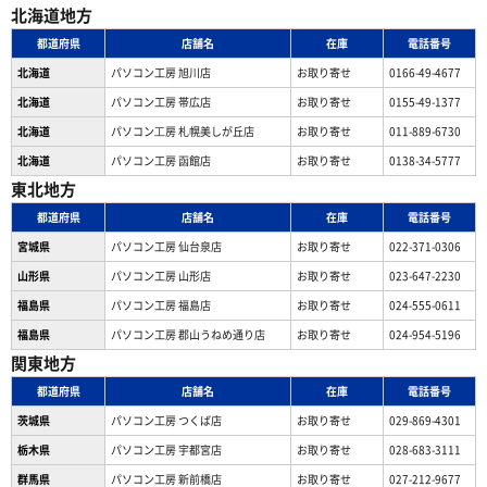
北海道地方
都道府県
店舗名
在庫
電話番号
北海道
パソコン工房 旭川店
お取り寄せ
0166-49-4677
北海道
パソコン工房 帯広店
お取り寄せ
0155-49-1377
北海道
パソコン⼯房 札幌美しが丘店
お取り寄せ
011-889-6730
北海道
パソコン工房 函館店
お取り寄せ
0138-34-5777
東北地方
都道府県
店舗名
在庫
電話番号
宮城県
パソコン工房 仙台泉店
お取り寄せ
022-371-0306
山形県
パソコン工房 山形店
お取り寄せ
023-647-2230
福島県
パソコン工房 福島店
お取り寄せ
024-555-0611
福島県
パソコン工房 郡山うねめ通り店
お取り寄せ
024-954-5196
関東地方
都道府県
店舗名
在庫
電話番号
茨城県
パソコン工房 つくば店
お取り寄せ
029-869-4301
栃木県
パソコン工房 宇都宮店
お取り寄せ
028-683-3111
群馬県
パソコン工房 新前橋店
お取り寄せ
027-212-9677