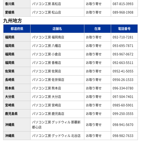
香川県
パソコン工房 高松店
お取り寄せ
087-815-3993
愛媛県
パソコン工房 松山店
お取り寄せ
089-968-1908
九州地方
都道府県
店舗名
在庫
電話番号
福岡県
パソコン工房 福岡南店
お取り寄せ
092-710-7281
福岡県
パソコン工房 八幡店
お取り寄せ
093-695-7871
福岡県
パソコン工房 小倉店
お取り寄せ
093-967-0672
福岡県
パソコン工房 香椎店
お取り寄せ
092-663-5511
佐賀県
パソコン工房 佐賀店
お取り寄せ
0952-41-5055
長崎県
パソコン工房 佐世保店
お取り寄せ
0956-26-1533
熊本県
パソコン工房 熊本店
お取り寄せ
096-334-0780
大分県
パソコン工房 大分店
お取り寄せ
097-504-7401
宮崎県
パソコン工房 宮崎店
お取り寄せ
0985-60-5901
鹿児島県
パソコン工房 鹿児島店
お取り寄せ
099-250-3555
パソコン工房 グッドウィル 那覇新
沖縄県
お取り寄せ
098-941-5670
都心店
沖縄県
パソコン工房 グッドウィル 北谷店
お取り寄せ
098-982-7633