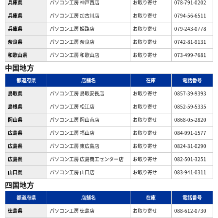
兵庫県
パソコン工房 神戸西店
お取り寄せ
078-791-0202
兵庫県
パソコン工房 加古川店
お取り寄せ
0794-56-6511
兵庫県
パソコン工房 姫路店
お取り寄せ
079-243-0778
奈良県
パソコン工房 奈良店
お取り寄せ
0742-81-9131
和歌山県
パソコン工房 和歌山店
お取り寄せ
073-499-7681
中国地方
都道府県
店舗名
在庫
電話番号
鳥取県
パソコン工房 鳥取安長店
お取り寄せ
0857-39-9393
島根県
パソコン工房 松江店
お取り寄せ
0852-59-5335
岡山県
パソコン工房 岡山南店
お取り寄せ
0868-05-2820
広島県
パソコン工房 福山店
お取り寄せ
084-991-1577
広島県
パソコン工房 東広島店
お取り寄せ
0824-31-0290
広島県
パソコン工房 広島商工センター店
お取り寄せ
082-501-3251
山口県
パソコン工房 山口店
お取り寄せ
083-941-0311
四国地方
都道府県
店舗名
在庫
電話番号
徳島県
パソコン工房 徳島店
お取り寄せ
088-612-0730