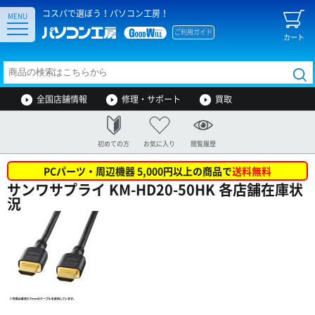
コスパで選ぼう！パソコン工房！
MENU
ご利用ガイド
カート
全国店舗情報
修理・サポート
買取
初めての方
お気に入り
閲覧履歴
PCパーツ・周辺機器 5,000円以上の商品で
送料無料
サンワサプライ KM-HD20-50HK 各店舗在庫状
況