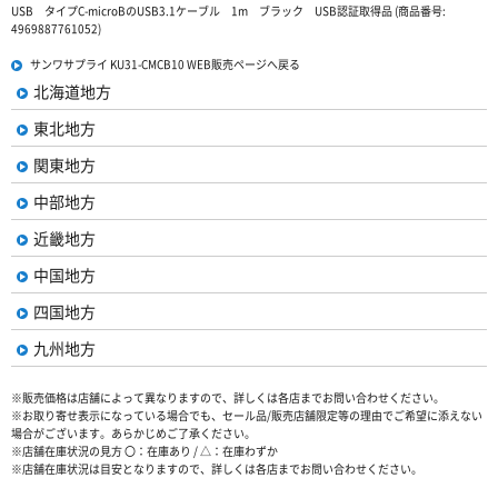
USB タイプC-microBのUSB3.1ケーブル 1m ブラック USB認証取得品 (商品番号:
4969887761052)
サンワサプライ KU31-CMCB10 WEB販売ページへ戻る
北海道地方
東北地方
関東地方
中部地方
近畿地方
中国地方
四国地方
九州地方
※販売価格は店舗によって異なりますので、詳しくは各店までお問い合わせください。
※お取り寄せ表示になっている場合でも、セール品/販売店舗限定等の理由でご希望に添えない
場合がございます。あらかじめご了承ください。
※店舗在庫状況の見方 〇：在庫あり / △：在庫わずか
※店舗在庫状況は目安となりますので、詳しくは各店までお問い合わせください。