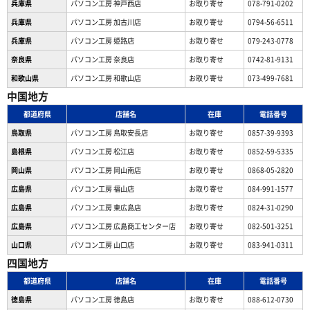
兵庫県
パソコン工房 神戸西店
お取り寄せ
078-791-0202
兵庫県
パソコン工房 加古川店
お取り寄せ
0794-56-6511
兵庫県
パソコン工房 姫路店
お取り寄せ
079-243-0778
奈良県
パソコン工房 奈良店
お取り寄せ
0742-81-9131
和歌山県
パソコン工房 和歌山店
お取り寄せ
073-499-7681
中国地方
都道府県
店舗名
在庫
電話番号
鳥取県
パソコン工房 鳥取安長店
お取り寄せ
0857-39-9393
島根県
パソコン工房 松江店
お取り寄せ
0852-59-5335
岡山県
パソコン工房 岡山南店
お取り寄せ
0868-05-2820
広島県
パソコン工房 福山店
お取り寄せ
084-991-1577
広島県
パソコン工房 東広島店
お取り寄せ
0824-31-0290
広島県
パソコン工房 広島商工センター店
お取り寄せ
082-501-3251
山口県
パソコン工房 山口店
お取り寄せ
083-941-0311
四国地方
都道府県
店舗名
在庫
電話番号
徳島県
パソコン工房 徳島店
お取り寄せ
088-612-0730