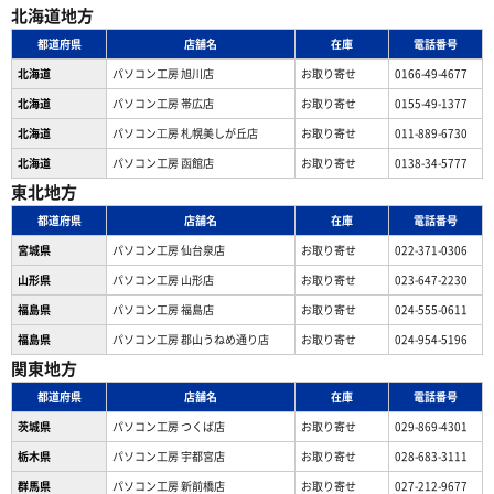
北海道地方
都道府県
店舗名
在庫
電話番号
北海道
パソコン工房 旭川店
お取り寄せ
0166-49-4677
北海道
パソコン工房 帯広店
お取り寄せ
0155-49-1377
北海道
パソコン⼯房 札幌美しが丘店
お取り寄せ
011-889-6730
北海道
パソコン工房 函館店
お取り寄せ
0138-34-5777
東北地方
都道府県
店舗名
在庫
電話番号
宮城県
パソコン工房 仙台泉店
お取り寄せ
022-371-0306
山形県
パソコン工房 山形店
お取り寄せ
023-647-2230
福島県
パソコン工房 福島店
お取り寄せ
024-555-0611
福島県
パソコン工房 郡山うねめ通り店
お取り寄せ
024-954-5196
関東地方
都道府県
店舗名
在庫
電話番号
茨城県
パソコン工房 つくば店
お取り寄せ
029-869-4301
栃木県
パソコン工房 宇都宮店
お取り寄せ
028-683-3111
群馬県
パソコン工房 新前橋店
お取り寄せ
027-212-9677