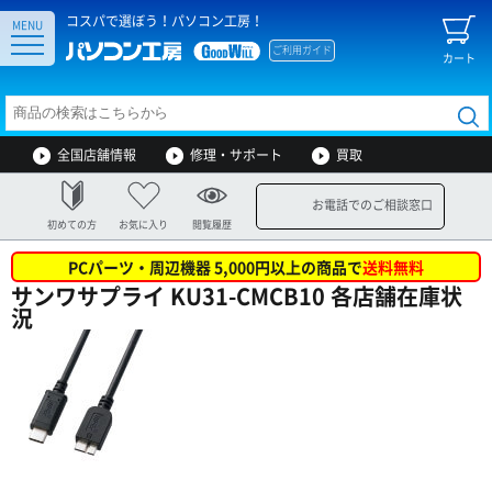
コスパで選ぼう！パソコン工房！
MENU
ご利用ガイド
カート
全国店舗情報
修理・サポート
買取
お電話でのご相談窓口
初めての方
お気に入り
閲覧履歴
PCパーツ・周辺機器 5,000円以上の商品で
送料無料
サンワサプライ KU31-CMCB10 各店舗在庫状
況