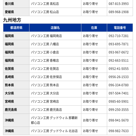
香川県
パソコン工房 高松店
お取り寄せ
087-815-3993
愛媛県
パソコン工房 松山店
お取り寄せ
089-968-1908
九州地方
都道府県
店舗名
在庫
電話番号
福岡県
パソコン工房 福岡南店
お取り寄せ
092-710-7281
福岡県
パソコン工房 八幡店
お取り寄せ
093-695-7871
福岡県
パソコン工房 小倉店
お取り寄せ
093-967-0672
福岡県
パソコン工房 香椎店
お取り寄せ
092-663-5511
佐賀県
パソコン工房 佐賀店
お取り寄せ
0952-41-5055
長崎県
パソコン工房 佐世保店
お取り寄せ
0956-26-1533
熊本県
パソコン工房 熊本店
お取り寄せ
096-334-0780
大分県
パソコン工房 大分店
お取り寄せ
097-504-7401
宮崎県
パソコン工房 宮崎店
お取り寄せ
0985-60-5901
鹿児島県
パソコン工房 鹿児島店
お取り寄せ
099-250-3555
パソコン工房 グッドウィル 那覇新
沖縄県
お取り寄せ
098-941-5670
都心店
沖縄県
パソコン工房 グッドウィル 北谷店
お取り寄せ
098-982-7633