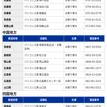
兵庫県
パソコン工房 神戸西店
お取り寄せ
078-791-0202
兵庫県
パソコン工房 加古川店
お取り寄せ
0794-56-6511
兵庫県
パソコン工房 姫路店
お取り寄せ
079-243-0778
奈良県
パソコン工房 奈良店
お取り寄せ
0742-81-9131
和歌山県
パソコン工房 和歌山店
お取り寄せ
073-499-7681
中国地方
都道府県
店舗名
在庫
電話番号
パソコン工房 鳥取安長店(水・木曜
鳥取県
お取り寄せ
0857-39-9393
定休)
島根県
パソコン工房 松江店
お取り寄せ
0852-59-5335
岡山県
パソコン工房 岡山南店
お取り寄せ
0868-05-2820
広島県
パソコン工房 福山店
お取り寄せ
084-991-1577
広島県
パソコン工房 東広島店
お取り寄せ
0824-31-0290
広島県
パソコン工房 広島商工センター店
お取り寄せ
082-501-3251
山口県
パソコン工房 山口店
お取り寄せ
083-941-0311
四国地方
都道府県
店舗名
在庫
電話番号
徳島県
パソコン工房 徳島店
お取り寄せ
088-612-0730