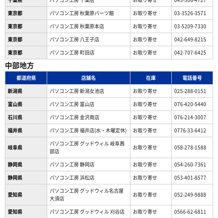
東京都
パソコン工房 秋葉原パーツ館
お取り寄せ
03-3526-3571
東京都
パソコン工房 秋葉原本店
お取り寄せ
03-5209-7330
東京都
パソコン工房 八王子店
お取り寄せ
042-649-8215
東京都
パソコン工房 町田店
お取り寄せ
042-707-6425
中部地方
都道府県
店舗名
在庫
電話番号
新潟県
パソコン工房 新潟女池店
お取り寄せ
025-288-0151
富山県
パソコン工房 富山店
お取り寄せ
076-420-5440
石川県
パソコン工房 金沢南店
お取り寄せ
076-214-3007
福井県
パソコン工房 福井店(水・木曜定休)
お取り寄せ
0776-33-6412
パソコン工房 グッドウィル 岐阜茜
岐阜県
お取り寄せ
058-278-1588
部店
静岡県
パソコン工房 静岡店
お取り寄せ
054-260-7361
静岡県
パソコン工房 浜松店
お取り寄せ
053-401-8577
パソコン工房 グッドウィル名古屋
愛知県
お取り寄せ
052-249-9888
大須店
愛知県
パソコン工房 グッドウィル 刈谷店
お取り寄せ
0566-62-6811