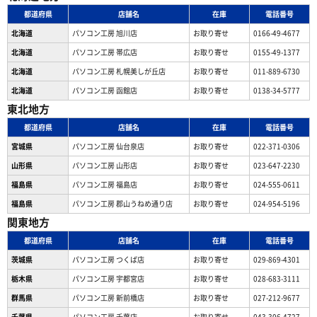
都道府県
店舗名
在庫
電話番号
北海道
パソコン工房 旭川店
お取り寄せ
0166-49-4677
北海道
パソコン工房 帯広店
お取り寄せ
0155-49-1377
北海道
パソコン⼯房 札幌美しが丘店
お取り寄せ
011-889-6730
北海道
パソコン工房 函館店
お取り寄せ
0138-34-5777
東北地方
都道府県
店舗名
在庫
電話番号
宮城県
パソコン工房 仙台泉店
お取り寄せ
022-371-0306
山形県
パソコン工房 山形店
お取り寄せ
023-647-2230
福島県
パソコン工房 福島店
お取り寄せ
024-555-0611
福島県
パソコン工房 郡山うねめ通り店
お取り寄せ
024-954-5196
関東地方
都道府県
店舗名
在庫
電話番号
茨城県
パソコン工房 つくば店
お取り寄せ
029-869-4301
栃木県
パソコン工房 宇都宮店
お取り寄せ
028-683-3111
群馬県
パソコン工房 新前橋店
お取り寄せ
027-212-9677
千葉県
パソコン工房 千葉店
お取り寄せ
043-306-4727