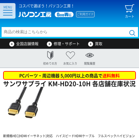
コスパで選ぼう！パソコン工房！
MENU
ご利用ガイド
カート
全国店舗情報
修理・サポート
買取
初めての方
お気に入り
閲覧履歴
PCパーツ・周辺機器 5,000円以上の商品で
送料無料
サンワサプライ KM-HD20-10H 各店舗在庫状況
新規格HEC(HDMIイーサネット)対応 ハイスピードHDMIケーブル フルスペックハイビジョン