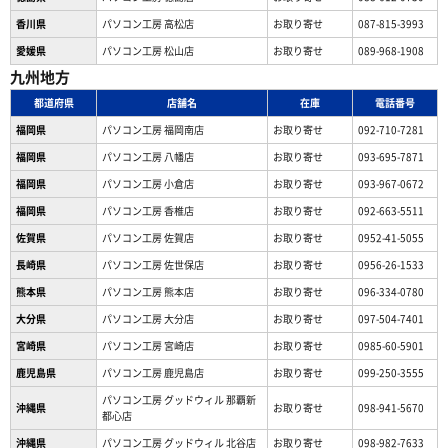
香川県
パソコン工房 高松店
お取り寄せ
087-815-3993
愛媛県
パソコン工房 松山店
お取り寄せ
089-968-1908
九州地方
都道府県
店舗名
在庫
電話番号
福岡県
パソコン工房 福岡南店
お取り寄せ
092-710-7281
福岡県
パソコン工房 八幡店
お取り寄せ
093-695-7871
福岡県
パソコン工房 小倉店
お取り寄せ
093-967-0672
福岡県
パソコン工房 香椎店
お取り寄せ
092-663-5511
佐賀県
パソコン工房 佐賀店
お取り寄せ
0952-41-5055
長崎県
パソコン工房 佐世保店
お取り寄せ
0956-26-1533
熊本県
パソコン工房 熊本店
お取り寄せ
096-334-0780
大分県
パソコン工房 大分店
お取り寄せ
097-504-7401
宮崎県
パソコン工房 宮崎店
お取り寄せ
0985-60-5901
鹿児島県
パソコン工房 鹿児島店
お取り寄せ
099-250-3555
パソコン工房 グッドウィル 那覇新
沖縄県
お取り寄せ
098-941-5670
都心店
沖縄県
パソコン工房 グッドウィル 北谷店
お取り寄せ
098-982-7633