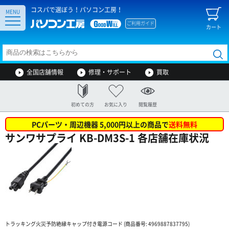
コスパで選ぼう！パソコン工房！
MENU
ご利用ガイド
カート
全国店舗情報
修理・サポート
買取
初めての方
お気に入り
閲覧履歴
PCパーツ・周辺機器 5,000円以上の商品で
送料無料
サンワサプライ KB-DM3S-1 各店舗在庫状況
トラッキング火災予防絶縁キャップ付き電源コード (商品番号: 4969887837795)