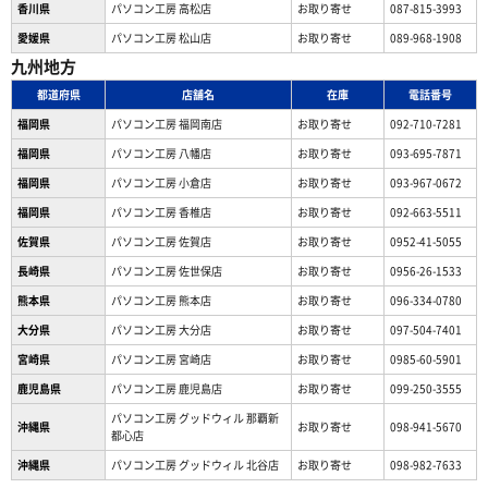
香川県
パソコン工房 高松店
お取り寄せ
087-815-3993
愛媛県
パソコン工房 松山店
お取り寄せ
089-968-1908
九州地方
都道府県
店舗名
在庫
電話番号
福岡県
パソコン工房 福岡南店
お取り寄せ
092-710-7281
福岡県
パソコン工房 八幡店
お取り寄せ
093-695-7871
福岡県
パソコン工房 小倉店
お取り寄せ
093-967-0672
福岡県
パソコン工房 香椎店
お取り寄せ
092-663-5511
佐賀県
パソコン工房 佐賀店
お取り寄せ
0952-41-5055
長崎県
パソコン工房 佐世保店
お取り寄せ
0956-26-1533
熊本県
パソコン工房 熊本店
お取り寄せ
096-334-0780
大分県
パソコン工房 大分店
お取り寄せ
097-504-7401
宮崎県
パソコン工房 宮崎店
お取り寄せ
0985-60-5901
鹿児島県
パソコン工房 鹿児島店
お取り寄せ
099-250-3555
パソコン工房 グッドウィル 那覇新
沖縄県
お取り寄せ
098-941-5670
都心店
沖縄県
パソコン工房 グッドウィル 北谷店
お取り寄せ
098-982-7633