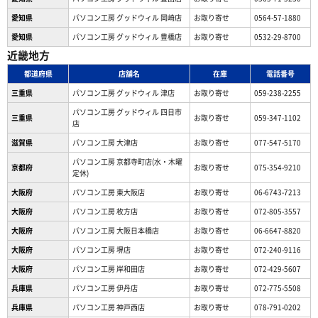
愛知県
パソコン工房 グッドウィル 岡崎店
お取り寄せ
0564-57-1880
愛知県
パソコン工房 グッドウィル 豊橋店
お取り寄せ
0532-29-8700
近畿地方
都道府県
店舗名
在庫
電話番号
三重県
パソコン工房 グッドウィル 津店
お取り寄せ
059-238-2255
パソコン工房 グッドウィル 四日市
三重県
お取り寄せ
059-347-1102
店
滋賀県
パソコン工房 大津店
お取り寄せ
077-547-5170
パソコン工房 京都寺町店(水・木曜
京都府
お取り寄せ
075-354-9210
定休)
大阪府
パソコン工房 東大阪店
お取り寄せ
06-6743-7213
大阪府
パソコン工房 枚方店
お取り寄せ
072-805-3557
大阪府
パソコン工房 大阪日本橋店
お取り寄せ
06-6647-8820
大阪府
パソコン工房 堺店
お取り寄せ
072-240-9116
大阪府
パソコン工房 岸和田店
お取り寄せ
072-429-5607
兵庫県
パソコン工房 伊丹店
お取り寄せ
072-775-5508
兵庫県
パソコン工房 神戸西店
お取り寄せ
078-791-0202