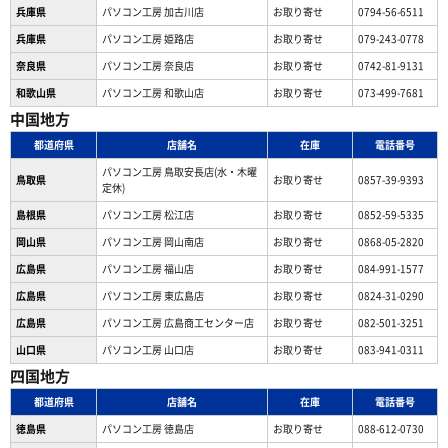
兵庫県
パソコン工房 加古川店
お取り寄せ
0794-56-6511
兵庫県
パソコン工房 姫路店
お取り寄せ
079-243-0778
奈良県
パソコン工房 奈良店
お取り寄せ
0742-81-9131
和歌山県
パソコン工房 和歌山店
お取り寄せ
073-499-7681
中国地方
都道府県
店舗名
在庫
電話番号
パソコン工房 鳥取安長店(水・木曜
鳥取県
お取り寄せ
0857-39-9393
定休)
島根県
パソコン工房 松江店
お取り寄せ
0852-59-5335
岡山県
パソコン工房 岡山南店
お取り寄せ
0868-05-2820
広島県
パソコン工房 福山店
お取り寄せ
084-991-1577
広島県
パソコン工房 東広島店
お取り寄せ
0824-31-0290
広島県
パソコン工房 広島商工センター店
お取り寄せ
082-501-3251
山口県
パソコン工房 山口店
お取り寄せ
083-941-0311
四国地方
都道府県
店舗名
在庫
電話番号
徳島県
パソコン工房 徳島店
お取り寄せ
088-612-0730