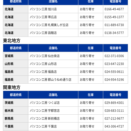
都道府県
店舗名
在庫
電話番号
北海道
パソコン工房 旭川店
お取り寄せ
0166-49-4677
北海道
パソコン工房 帯広店
お取り寄せ
0155-49-1377
北海道
パソコン⼯房 札幌美しが丘店
お取り寄せ
011-889-6730
北海道
パソコン工房 函館店
お取り寄せ
0138-34-5777
東北地方
都道府県
店舗名
在庫
電話番号
宮城県
パソコン工房 仙台泉店
お取り寄せ
022-371-0306
山形県
パソコン工房 山形店
お取り寄せ
023-647-2230
福島県
パソコン工房 福島店
お取り寄せ
024-555-0611
福島県
パソコン工房 郡山うねめ通り店
お取り寄せ
024-954-5196
関東地方
都道府県
店舗名
在庫
電話番号
茨城県
パソコン工房 つくば店
お取り寄せ
029-869-4301
栃木県
パソコン工房 宇都宮店
お取り寄せ
028-683-3111
群馬県
パソコン工房 新前橋店
お取り寄せ
027-212-9677
千葉県
パソコン工房 千葉店
お取り寄せ
043-306-4727