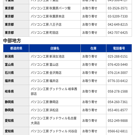
東京都
パソコン工房 秋葉原パーツ館
お取り寄せ
03-3526-3571
東京都
パソコン工房 秋葉原本店
お取り寄せ
03-5209-7330
東京都
パソコン工房 八王子店
お取り寄せ
042-649-8215
東京都
パソコン工房 町田店
お取り寄せ
042-707-6425
中部地方
都道府県
店舗名
在庫
電話番号
新潟県
パソコン工房 新潟女池店
お取り寄せ
025-288-0151
富山県
パソコン工房 富山店
お取り寄せ
076-420-5440
石川県
パソコン工房 金沢南店
お取り寄せ
076-214-3007
福井県
パソコン工房 福井店
お取り寄せ
0776-33-6412
パソコン工房 グッドウィル 岐阜茜
岐阜県
お取り寄せ
058-278-1588
部店
静岡県
パソコン工房 静岡店
お取り寄せ
054-260-7361
静岡県
パソコン工房 浜松店
お取り寄せ
053-401-8577
パソコン工房 グッドウィル名古屋
愛知県
お取り寄せ
052-249-9888
大須店
愛知県
パソコン工房 グッドウィル 刈谷店
お取り寄せ
0566-62-6811