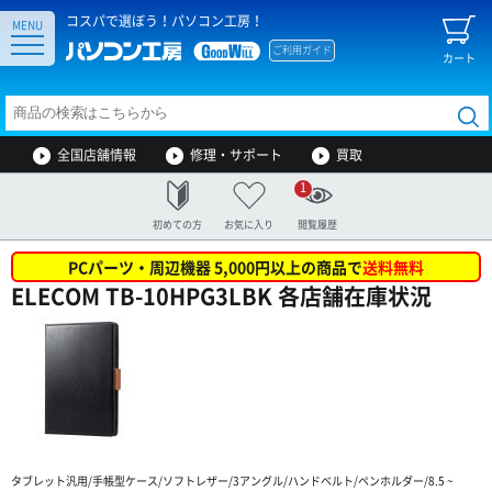
コスパで選ぼう！パソコン工房！
MENU
ご利用ガイド
カート
全国店舗情報
修理・サポート
買取
1
初めての方
お気に入り
閲覧履歴
PCパーツ・周辺機器 5,000円以上の商品で
送料無料
ELECOM TB-10HPG3LBK 各店舗在庫状況
タブレット汎用/手帳型ケース/ソフトレザー/3アングル/ハンドベルト/ペンホルダー/8.5 ~