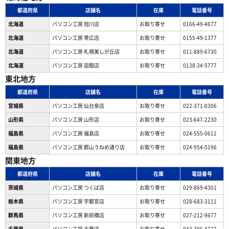
都道府県
店舗名
在庫
電話番号
北海道
パソコン工房 旭川店
お取り寄せ
0166-49-4677
北海道
パソコン工房 帯広店
お取り寄せ
0155-49-1377
北海道
パソコン⼯房 札幌美しが丘店
お取り寄せ
011-889-6730
北海道
パソコン工房 函館店
お取り寄せ
0138-34-5777
東北地方
都道府県
店舗名
在庫
電話番号
宮城県
パソコン工房 仙台泉店
お取り寄せ
022-371-0306
山形県
パソコン工房 山形店
お取り寄せ
023-647-2230
福島県
パソコン工房 福島店
お取り寄せ
024-555-0611
福島県
パソコン工房 郡山うねめ通り店
お取り寄せ
024-954-5196
関東地方
都道府県
店舗名
在庫
電話番号
茨城県
パソコン工房 つくば店
お取り寄せ
029-869-4301
栃木県
パソコン工房 宇都宮店
お取り寄せ
028-683-3111
群馬県
パソコン工房 新前橋店
お取り寄せ
027-212-9677
千葉県
パソコン工房 千葉店
お取り寄せ
043-306-4727