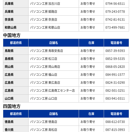
兵庫県
パソコン工房 加古川店
お取り寄せ
0794-56-6511
兵庫県
パソコン工房 姫路店
お取り寄せ
079-243-0778
奈良県
パソコン工房 奈良店
お取り寄せ
0742-81-9131
和歌山県
パソコン工房 和歌山店
お取り寄せ
073-499-7681
中国地方
都道府県
店舗名
在庫
電話番号
鳥取県
パソコン工房 鳥取安長店
お取り寄せ
0857-39-9393
島根県
パソコン工房 松江店
お取り寄せ
0852-59-5335
岡山県
パソコン工房 岡山南店
お取り寄せ
0868-05-2820
広島県
パソコン工房 福山店
お取り寄せ
084-991-1577
広島県
パソコン工房 東広島店
お取り寄せ
0824-31-0290
広島県
パソコン工房 広島商工センター店
お取り寄せ
082-501-3251
山口県
パソコン工房 山口店
お取り寄せ
083-941-0311
四国地方
都道府県
店舗名
在庫
電話番号
徳島県
パソコン工房 徳島店
お取り寄せ
088-612-0730
香川県
パソコン工房 高松店
お取り寄せ
087-815-3993