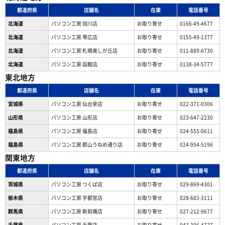
都道府県
店舗名
在庫
電話番号
北海道
パソコン工房 旭川店
お取り寄せ
0166-49-4677
北海道
パソコン工房 帯広店
お取り寄せ
0155-49-1377
北海道
パソコン⼯房 札幌美しが丘店
お取り寄せ
011-889-6730
北海道
パソコン工房 函館店
お取り寄せ
0138-34-5777
東北地方
都道府県
店舗名
在庫
電話番号
宮城県
パソコン工房 仙台泉店
お取り寄せ
022-371-0306
山形県
パソコン工房 山形店
お取り寄せ
023-647-2230
福島県
パソコン工房 福島店
お取り寄せ
024-555-0611
福島県
パソコン工房 郡山うねめ通り店
お取り寄せ
024-954-5196
関東地方
都道府県
店舗名
在庫
電話番号
茨城県
パソコン工房 つくば店
お取り寄せ
029-869-4301
栃木県
パソコン工房 宇都宮店
お取り寄せ
028-683-3111
群馬県
パソコン工房 新前橋店
お取り寄せ
027-212-9677
千葉県
パソコン工房 千葉店
お取り寄せ
043-306-4727