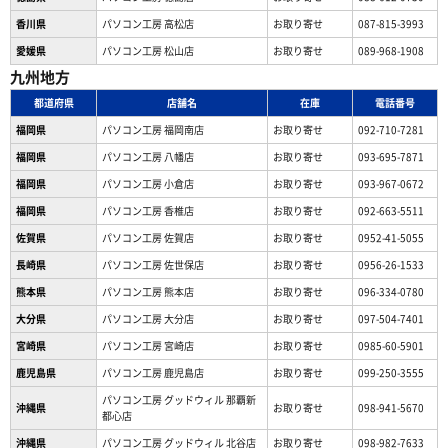
香川県
パソコン工房 高松店
お取り寄せ
087-815-3993
愛媛県
パソコン工房 松山店
お取り寄せ
089-968-1908
九州地方
都道府県
店舗名
在庫
電話番号
福岡県
パソコン工房 福岡南店
お取り寄せ
092-710-7281
福岡県
パソコン工房 八幡店
お取り寄せ
093-695-7871
福岡県
パソコン工房 小倉店
お取り寄せ
093-967-0672
福岡県
パソコン工房 香椎店
お取り寄せ
092-663-5511
佐賀県
パソコン工房 佐賀店
お取り寄せ
0952-41-5055
長崎県
パソコン工房 佐世保店
お取り寄せ
0956-26-1533
熊本県
パソコン工房 熊本店
お取り寄せ
096-334-0780
大分県
パソコン工房 大分店
お取り寄せ
097-504-7401
宮崎県
パソコン工房 宮崎店
お取り寄せ
0985-60-5901
鹿児島県
パソコン工房 鹿児島店
お取り寄せ
099-250-3555
パソコン工房 グッドウィル 那覇新
沖縄県
お取り寄せ
098-941-5670
都心店
沖縄県
パソコン工房 グッドウィル 北谷店
お取り寄せ
098-982-7633