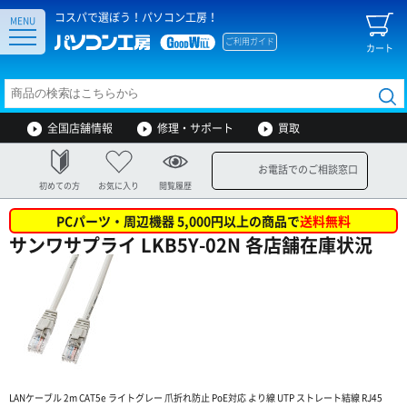
コスパで選ぼう！パソコン工房！
MENU
ご利用ガイド
カート
全国店舗情報
修理・サポート
買取
お電話でのご相談窓口
初めての方
お気に入り
閲覧履歴
PCパーツ・周辺機器 5,000円以上の商品で
送料無料
サンワサプライ LKB5Y-02N 各店舗在庫状況
LANケーブル 2m CAT5e ライトグレー 爪折れ防止 PoE対応 より線 UTP ストレート結線 RJ45