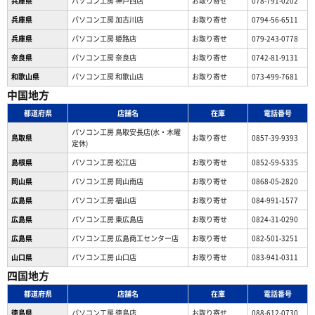
兵庫県
パソコン工房 神戸西店
お取り寄せ
078-791-0202
兵庫県
パソコン工房 加古川店
お取り寄せ
0794-56-6511
兵庫県
パソコン工房 姫路店
お取り寄せ
079-243-0778
奈良県
パソコン工房 奈良店
お取り寄せ
0742-81-9131
和歌山県
パソコン工房 和歌山店
お取り寄せ
073-499-7681
中国地方
都道府県
店舗名
在庫
電話番号
パソコン工房 鳥取安長店(水・木曜
鳥取県
お取り寄せ
0857-39-9393
定休)
島根県
パソコン工房 松江店
お取り寄せ
0852-59-5335
岡山県
パソコン工房 岡山南店
お取り寄せ
0868-05-2820
広島県
パソコン工房 福山店
お取り寄せ
084-991-1577
広島県
パソコン工房 東広島店
お取り寄せ
0824-31-0290
広島県
パソコン工房 広島商工センター店
お取り寄せ
082-501-3251
山口県
パソコン工房 山口店
お取り寄せ
083-941-0311
四国地方
都道府県
店舗名
在庫
電話番号
徳島県
パソコン工房 徳島店
お取り寄せ
088-612-0730