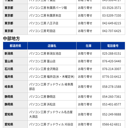
東京都
パソコン工房 秋葉原パーツ館
お取り寄せ
03-3526-3571
東京都
パソコン工房 秋葉原本店
お取り寄せ
03-5209-7330
東京都
パソコン工房 八王子店
お取り寄せ
042-649-8215
東京都
パソコン工房 町田店
お取り寄せ
042-707-6425
中部地方
都道府県
店舗名
在庫
電話番号
新潟県
パソコン工房 新潟女池店
お取り寄せ
025-288-0151
富山県
パソコン工房 富山店
お取り寄せ
076-420-5440
石川県
パソコン工房 金沢南店
お取り寄せ
076-214-3007
福井県
パソコン工房 福井店(水・木曜定休)
お取り寄せ
0776-33-6412
パソコン工房 グッドウィル 岐阜茜
岐阜県
お取り寄せ
058-278-1588
部店
静岡県
パソコン工房 静岡店
お取り寄せ
054-260-7361
静岡県
パソコン工房 浜松店
お取り寄せ
053-401-8577
パソコン工房 グッドウィル名古屋
愛知県
お取り寄せ
052-249-9888
大須店
愛知県
パソコン工房 グッドウィル 刈谷店
お取り寄せ
0566-62-6811