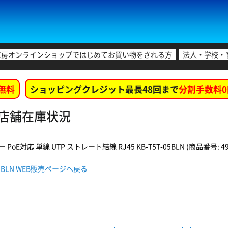
工房オンラインショップではじめてお買い物をされる方
法人・学校・
無料
ショッピングクレジット最長48回まで
分割手数料0
 各店舗在庫状況
 PoE対応 単線 UTP ストレート結線 RJ45 KB-T5T-05BLN (商品番号: 496
05BLN WEB販売ページへ戻る