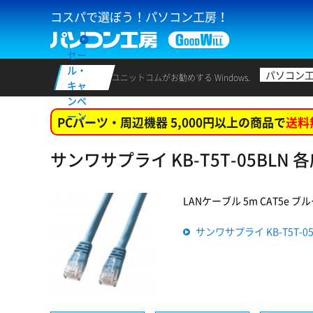
コスパで選ぼう！パソコン工房！
セー
ル・
パソコン
ユニットコムがお勧めする Windows.
キャ
ンペ
ーン
PCパーツ・周辺機器 5,000円以上の商品で
送料
サンワサプライ KB-T5T-05BLN
LANケーブル 5m CAT5e ブルー
サンワサプライ KB-T5T-