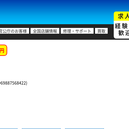
求
経験
官公庁のお客様
全国店舗情報
修理・サポート
買取
歓
円
9887568422)