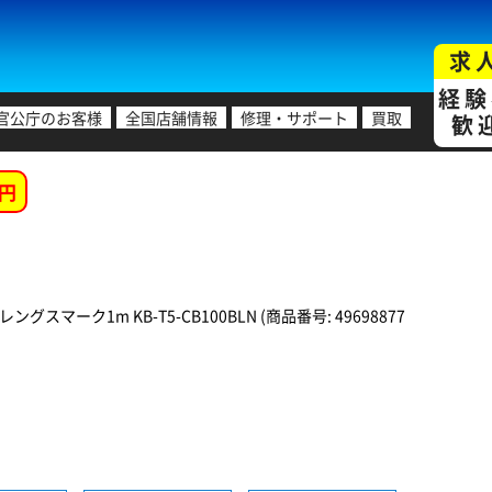
求
経験
官公庁のお客様
全国店舗情報
修理・サポート
買取
歓
円
グスマーク1m KB-T5-CB100BLN (商品番号: 49698877