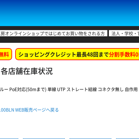
工房オンラインショップではじめてお買い物をされる方
法人・学校・
無料
ショッピングクレジット最長48回まで
分割手数料0
LN 各店舗在庫状況
 ブルー PoE対応(50mまで) 単線 UTP ストレート結線 コネクタ無し 自作用 レン
100BLN WEB販売ページへ戻る