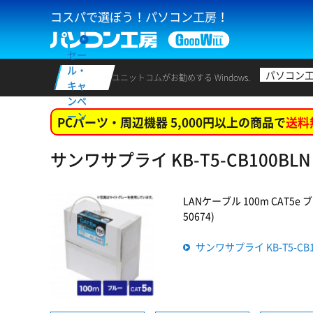
コスパで選ぼう！パソコン工房！
セー
ル・
パソコン
ユニットコムがお勧めする Windows.
キャ
ンペ
ーン
PCパーツ・周辺機器 5,000円以上の商品で
送料
サンワサプライ KB-T5-CB100B
LANケーブル 100m CAT5e
50674)
サンワサプライ KB-T5-CB