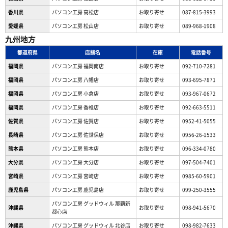
香川県
パソコン工房 高松店
お取り寄せ
087-815-3993
愛媛県
パソコン工房 松山店
お取り寄せ
089-968-1908
九州地方
都道府県
店舗名
在庫
電話番号
福岡県
パソコン工房 福岡南店
お取り寄せ
092-710-7281
福岡県
パソコン工房 八幡店
お取り寄せ
093-695-7871
福岡県
パソコン工房 小倉店
お取り寄せ
093-967-0672
福岡県
パソコン工房 香椎店
お取り寄せ
092-663-5511
佐賀県
パソコン工房 佐賀店
お取り寄せ
0952-41-5055
長崎県
パソコン工房 佐世保店
お取り寄せ
0956-26-1533
熊本県
パソコン工房 熊本店
お取り寄せ
096-334-0780
大分県
パソコン工房 大分店
お取り寄せ
097-504-7401
宮崎県
パソコン工房 宮崎店
お取り寄せ
0985-60-5901
鹿児島県
パソコン工房 鹿児島店
お取り寄せ
099-250-3555
パソコン工房 グッドウィル 那覇新
沖縄県
お取り寄せ
098-941-5670
都心店
沖縄県
パソコン工房 グッドウィル 北谷店
お取り寄せ
098-982-7633