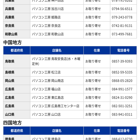
兵庫県
パソコン工房 神戸西店
お取り寄せ
078-791-0202
兵庫県
パソコン工房 加古川店
お取り寄せ
0794-56-6511
兵庫県
パソコン工房 姫路店
お取り寄せ
079-243-0778
奈良県
パソコン工房 奈良店
お取り寄せ
0742-81-9131
和歌山県
パソコン工房 和歌山店
お取り寄せ
073-499-7681
中国地方
都道府県
店舗名
在庫
電話番号
パソコン工房 鳥取安長店(水・木曜
鳥取県
お取り寄せ
0857-39-9393
定休)
島根県
パソコン工房 松江店
お取り寄せ
0852-59-5335
岡山県
パソコン工房 岡山南店
お取り寄せ
0868-05-2820
広島県
パソコン工房 福山店
お取り寄せ
084-991-1577
広島県
パソコン工房 東広島店
お取り寄せ
0824-31-0290
広島県
パソコン工房 広島商工センター店
お取り寄せ
082-501-3251
山口県
パソコン工房 山口店
お取り寄せ
083-941-0311
四国地方
都道府県
店舗名
在庫
電話番号
徳島県
パソコン工房 徳島店
お取り寄せ
088-612-0730