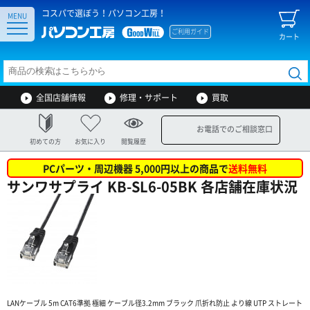
コスパで選ぼう！パソコン工房！
MENU
ご利用ガイド
カート
全国店舗情報
修理・サポート
買取
お電話でのご相談窓口
初めての方
お気に入り
閲覧履歴
PCパーツ・周辺機器 5,000円以上の商品で
送料無料
サンワサプライ KB-SL6-05BK 各店舗在庫状況
LANケーブル 5m CAT6準拠 極細 ケーブル径3.2mm ブラック 爪折れ防止 より線 UTP ストレート