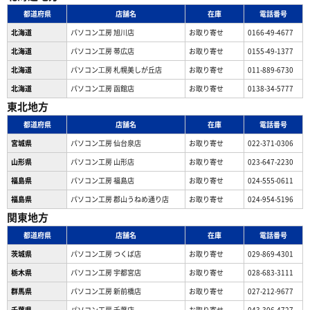
都道府県
店舗名
在庫
電話番号
北海道
パソコン工房 旭川店
お取り寄せ
0166-49-4677
北海道
パソコン工房 帯広店
お取り寄せ
0155-49-1377
北海道
パソコン⼯房 札幌美しが丘店
お取り寄せ
011-889-6730
北海道
パソコン工房 函館店
お取り寄せ
0138-34-5777
東北地方
都道府県
店舗名
在庫
電話番号
宮城県
パソコン工房 仙台泉店
お取り寄せ
022-371-0306
山形県
パソコン工房 山形店
お取り寄せ
023-647-2230
福島県
パソコン工房 福島店
お取り寄せ
024-555-0611
福島県
パソコン工房 郡山うねめ通り店
お取り寄せ
024-954-5196
関東地方
都道府県
店舗名
在庫
電話番号
茨城県
パソコン工房 つくば店
お取り寄せ
029-869-4301
栃木県
パソコン工房 宇都宮店
お取り寄せ
028-683-3111
群馬県
パソコン工房 新前橋店
お取り寄せ
027-212-9677
千葉県
パソコン工房 千葉店
お取り寄せ
043-306-4727