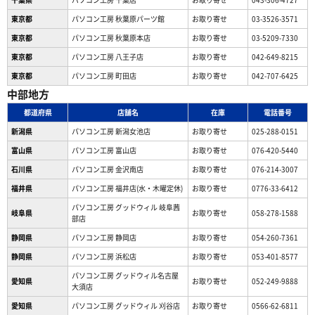
東京都
パソコン工房 秋葉原パーツ館
お取り寄せ
03-3526-3571
東京都
パソコン工房 秋葉原本店
お取り寄せ
03-5209-7330
東京都
パソコン工房 八王子店
お取り寄せ
042-649-8215
東京都
パソコン工房 町田店
お取り寄せ
042-707-6425
中部地方
都道府県
店舗名
在庫
電話番号
新潟県
パソコン工房 新潟女池店
お取り寄せ
025-288-0151
富山県
パソコン工房 富山店
お取り寄せ
076-420-5440
石川県
パソコン工房 金沢南店
お取り寄せ
076-214-3007
福井県
パソコン工房 福井店(水・木曜定休)
お取り寄せ
0776-33-6412
パソコン工房 グッドウィル 岐阜茜
岐阜県
お取り寄せ
058-278-1588
部店
静岡県
パソコン工房 静岡店
お取り寄せ
054-260-7361
静岡県
パソコン工房 浜松店
お取り寄せ
053-401-8577
パソコン工房 グッドウィル名古屋
愛知県
お取り寄せ
052-249-9888
大須店
愛知県
パソコン工房 グッドウィル 刈谷店
お取り寄せ
0566-62-6811