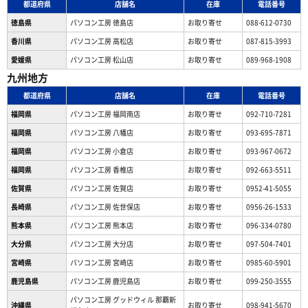
都道府県
店舗名
在庫
電話番号
徳島県
パソコン工房 徳島店
お取り寄せ
088-612-0730
香川県
パソコン工房 高松店
お取り寄せ
087-815-3993
愛媛県
パソコン工房 松山店
お取り寄せ
089-968-1908
九州地方
都道府県
店舗名
在庫
電話番号
福岡県
パソコン工房 福岡南店
お取り寄せ
092-710-7281
福岡県
パソコン工房 八幡店
お取り寄せ
093-695-7871
福岡県
パソコン工房 小倉店
お取り寄せ
093-967-0672
福岡県
パソコン工房 香椎店
お取り寄せ
092-663-5511
佐賀県
パソコン工房 佐賀店
お取り寄せ
0952-41-5055
長崎県
パソコン工房 佐世保店
お取り寄せ
0956-26-1533
熊本県
パソコン工房 熊本店
お取り寄せ
096-334-0780
大分県
パソコン工房 大分店
お取り寄せ
097-504-7401
宮崎県
パソコン工房 宮崎店
お取り寄せ
0985-60-5901
鹿児島県
パソコン工房 鹿児島店
お取り寄せ
099-250-3555
パソコン工房 グッドウィル 那覇新
沖縄県
お取り寄せ
098-941-5670