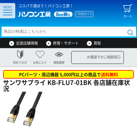
コスパで選ぼう！パソコン工房！
MENU
ご利用ガイド
カート
全国店舗情報
修理・サポート
買取
お電話でのご相談窓口
初めての方
お気に入り
閲覧履歴
PCパーツ・周辺機器 5,000円以上の商品で
送料無料
サンワサプライ KB-FLU7-01BK 各店舗在庫状
況