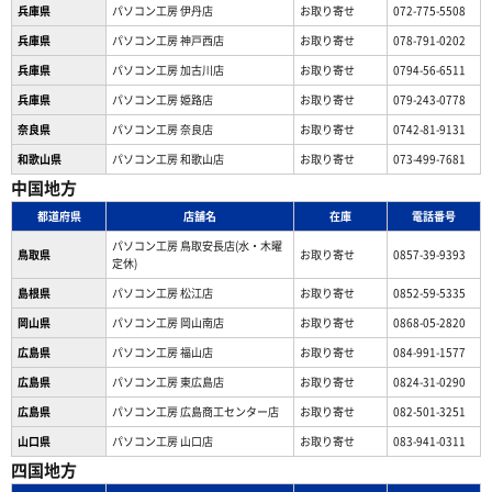
兵庫県
パソコン工房 伊丹店
お取り寄せ
072-775-5508
兵庫県
パソコン工房 神戸西店
お取り寄せ
078-791-0202
兵庫県
パソコン工房 加古川店
お取り寄せ
0794-56-6511
兵庫県
パソコン工房 姫路店
お取り寄せ
079-243-0778
奈良県
パソコン工房 奈良店
お取り寄せ
0742-81-9131
和歌山県
パソコン工房 和歌山店
お取り寄せ
073-499-7681
中国地方
都道府県
店舗名
在庫
電話番号
パソコン工房 鳥取安長店(水・木曜
鳥取県
お取り寄せ
0857-39-9393
定休)
島根県
パソコン工房 松江店
お取り寄せ
0852-59-5335
岡山県
パソコン工房 岡山南店
お取り寄せ
0868-05-2820
広島県
パソコン工房 福山店
お取り寄せ
084-991-1577
広島県
パソコン工房 東広島店
お取り寄せ
0824-31-0290
広島県
パソコン工房 広島商工センター店
お取り寄せ
082-501-3251
山口県
パソコン工房 山口店
お取り寄せ
083-941-0311
四国地方