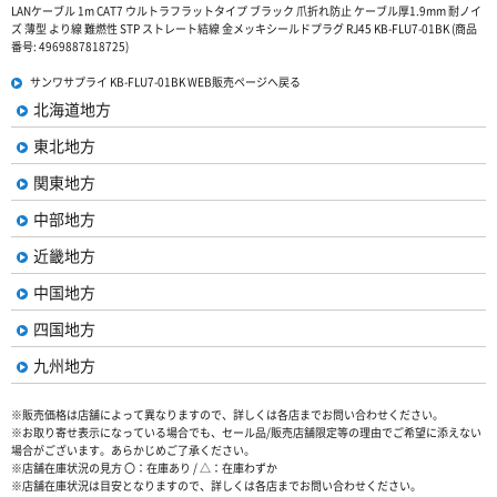
LANケーブル 1m CAT7 ウルトラフラットタイプ ブラック 爪折れ防止 ケーブル厚1.9mm 耐ノイ
ズ 薄型 より線 難燃性 STP ストレート結線 金メッキシールドプラグ RJ45 KB-FLU7-01BK (商品
番号: 4969887818725)
サンワサプライ KB-FLU7-01BK WEB販売ページへ戻る
北海道地方
東北地方
関東地方
中部地方
近畿地方
中国地方
四国地方
九州地方
※販売価格は店舗によって異なりますので、詳しくは各店までお問い合わせください。
※お取り寄せ表示になっている場合でも、セール品/販売店舗限定等の理由でご希望に添えない
場合がございます。あらかじめご了承ください。
※店舗在庫状況の見方 〇：在庫あり / △：在庫わずか
※店舗在庫状況は目安となりますので、詳しくは各店までお問い合わせください。