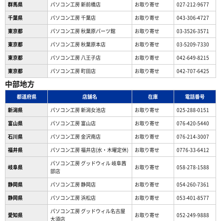
群馬県
パソコン工房 新前橋店
お取り寄せ
027-212-9677
千葉県
パソコン工房 千葉店
お取り寄せ
043-306-4727
東京都
パソコン工房 秋葉原パーツ館
お取り寄せ
03-3526-3571
東京都
パソコン工房 秋葉原本店
お取り寄せ
03-5209-7330
東京都
パソコン工房 八王子店
お取り寄せ
042-649-8215
東京都
パソコン工房 町田店
お取り寄せ
042-707-6425
中部地方
都道府県
店舗名
在庫
電話番号
新潟県
パソコン工房 新潟女池店
お取り寄せ
025-288-0151
富山県
パソコン工房 富山店
お取り寄せ
076-420-5440
石川県
パソコン工房 金沢南店
お取り寄せ
076-214-3007
福井県
パソコン工房 福井店(水・木曜定休)
お取り寄せ
0776-33-6412
パソコン工房 グッドウィル 岐阜茜
岐阜県
お取り寄せ
058-278-1588
部店
静岡県
パソコン工房 静岡店
お取り寄せ
054-260-7361
静岡県
パソコン工房 浜松店
お取り寄せ
053-401-8577
パソコン工房 グッドウィル名古屋
愛知県
お取り寄せ
052-249-9888
大須店