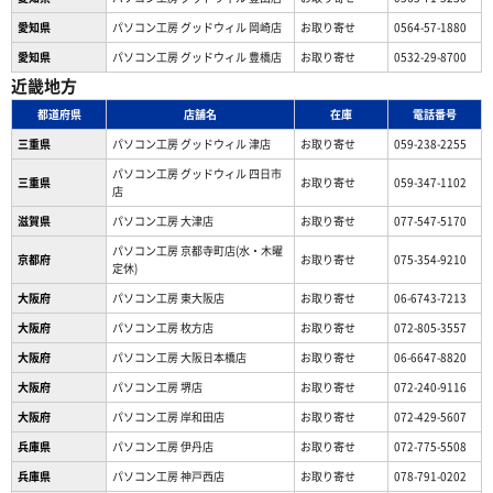
愛知県
パソコン工房 グッドウィル 岡崎店
お取り寄せ
0564-57-1880
愛知県
パソコン工房 グッドウィル 豊橋店
お取り寄せ
0532-29-8700
近畿地方
都道府県
店舗名
在庫
電話番号
三重県
パソコン工房 グッドウィル 津店
お取り寄せ
059-238-2255
パソコン工房 グッドウィル 四日市
三重県
お取り寄せ
059-347-1102
店
滋賀県
パソコン工房 大津店
お取り寄せ
077-547-5170
パソコン工房 京都寺町店(水・木曜
京都府
お取り寄せ
075-354-9210
定休)
大阪府
パソコン工房 東大阪店
お取り寄せ
06-6743-7213
大阪府
パソコン工房 枚方店
お取り寄せ
072-805-3557
大阪府
パソコン工房 大阪日本橋店
お取り寄せ
06-6647-8820
大阪府
パソコン工房 堺店
お取り寄せ
072-240-9116
大阪府
パソコン工房 岸和田店
お取り寄せ
072-429-5607
兵庫県
パソコン工房 伊丹店
お取り寄せ
072-775-5508
兵庫県
パソコン工房 神戸西店
お取り寄せ
078-791-0202