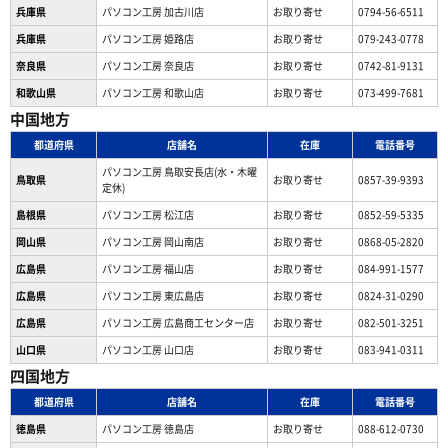
兵庫県
パソコン工房 加古川店
お取り寄せ
0794-56-6511
兵庫県
パソコン工房 姫路店
お取り寄せ
079-243-0778
奈良県
パソコン工房 奈良店
お取り寄せ
0742-81-9131
和歌山県
パソコン工房 和歌山店
お取り寄せ
073-499-7681
中国地方
都道府県
店舗名
在庫
電話番号
パソコン工房 鳥取安長店(水・木曜
鳥取県
お取り寄せ
0857-39-9393
定休)
島根県
パソコン工房 松江店
お取り寄せ
0852-59-5335
岡山県
パソコン工房 岡山南店
お取り寄せ
0868-05-2820
広島県
パソコン工房 福山店
お取り寄せ
084-991-1577
広島県
パソコン工房 東広島店
お取り寄せ
0824-31-0290
広島県
パソコン工房 広島商工センター店
お取り寄せ
082-501-3251
山口県
パソコン工房 山口店
お取り寄せ
083-941-0311
四国地方
都道府県
店舗名
在庫
電話番号
徳島県
パソコン工房 徳島店
お取り寄せ
088-612-0730