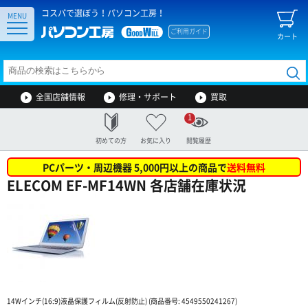
コスパで選ぼう！パソコン工房！
MENU
ご利用ガイド
カート
全国店舗情報
修理・サポート
買取
1
初めての方
お気に入り
閲覧履歴
PCパーツ・周辺機器 5,000円以上の商品で
送料無料
ELECOM EF-MF14WN 各店舗在庫状況
14Wインチ(16:9)液晶保護フィルム(反射防止) (商品番号: 4549550241267)