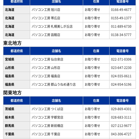
都道府県
店舗名
在庫
電話番号
北海道
パソコン工房 旭川店
お取り寄せ
0166-49-4677
北海道
パソコン工房 帯広店
お取り寄せ
0155-49-1377
北海道
パソコン⼯房 札幌美しが丘店
お取り寄せ
011-889-6730
北海道
パソコン工房 函館店
お取り寄せ
0138-34-5777
東北地方
都道府県
店舗名
在庫
電話番号
宮城県
パソコン工房 仙台泉店
お取り寄せ
022-371-0306
山形県
パソコン工房 山形店
お取り寄せ
023-647-2230
福島県
パソコン工房 福島店
お取り寄せ
024-555-0611
福島県
パソコン工房 郡山うねめ通り店
お取り寄せ
024-954-5196
関東地方
都道府県
店舗名
在庫
電話番号
茨城県
パソコン工房 つくば店
お取り寄せ
029-869-4301
栃木県
パソコン工房 宇都宮店
お取り寄せ
028-683-3111
群馬県
パソコン工房 新前橋店
お取り寄せ
027-212-9677
千葉県
パソコン工房 千葉店
お取り寄せ
043-306-4727