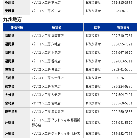
香川県
パソコン工房 高松店
お取り寄せ
087-815-3993
愛媛県
パソコン工房 松山店
お取り寄せ
089-968-1908
九州地方
都道府県
店舗名
在庫
電話番号
福岡県
パソコン工房 福岡南店
お取り寄せ
092-710-7281
福岡県
パソコン工房 八幡店
お取り寄せ
093-695-7871
福岡県
パソコン工房 小倉店
お取り寄せ
093-967-0672
福岡県
パソコン工房 香椎店
お取り寄せ
092-663-5511
佐賀県
パソコン工房 佐賀店
お取り寄せ
0952-41-5055
長崎県
パソコン工房 佐世保店
お取り寄せ
0956-26-1533
熊本県
パソコン工房 熊本店
お取り寄せ
096-334-0780
大分県
パソコン工房 大分店
お取り寄せ
097-504-7401
宮崎県
パソコン工房 宮崎店
お取り寄せ
0985-60-5901
鹿児島県
パソコン工房 鹿児島店
お取り寄せ
099-250-3555
パソコン工房 グッドウィル 那覇新
沖縄県
お取り寄せ
098-941-5670
都心店
沖縄県
パソコン工房 グッドウィル 北谷店
お取り寄せ
098-982-7633