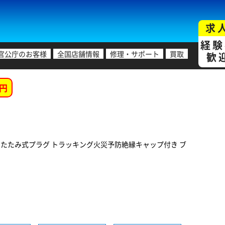
求
経験
官公庁のお客様
全国店舗情報
修理・サポート
買取
歓
円
応 折りたたみ式プラグ トラッキング火災予防絶縁キャップ付き ブ