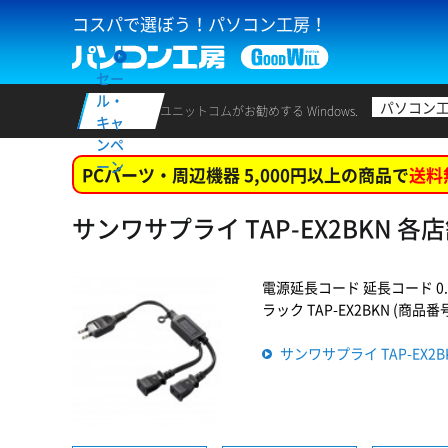
コスパで選ぼう！パソコン工房！
セー
ル・
パソコン
ユニットコムがお勧めする Windows.
キャ
ンペ
ーン
PCパーツ・周辺機器 5,000円以上の商品で
送料
サンワサプライ TAP-EX2BKN 
電源延長コード 延長コード 0
ラック TAP-EX2BKN (商品番号:
サンワサプライ TAP-EX2