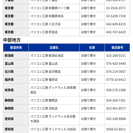
東京都
パソコン工房 秋葉原パーツ館
お取り寄せ
03-3526-3571
東京都
パソコン工房 秋葉原本店
お取り寄せ
03-5209-7330
東京都
パソコン工房 八王子店
お取り寄せ
042-649-8215
東京都
パソコン工房 町田店
お取り寄せ
042-707-6425
中部地方
都道府県
店舗名
在庫
電話番号
新潟県
パソコン工房 新潟女池店
お取り寄せ
025-288-0151
富山県
パソコン工房 富山店
お取り寄せ
076-420-5440
石川県
パソコン工房 金沢南店
お取り寄せ
076-214-3007
福井県
パソコン工房 福井店
お取り寄せ
0776-33-6412
パソコン工房 グッドウィル 岐阜茜
岐阜県
お取り寄せ
058-278-1588
部店
静岡県
パソコン工房 静岡店
お取り寄せ
054-260-7361
静岡県
パソコン工房 浜松店
お取り寄せ
053-401-8577
パソコン工房 グッドウィル名古屋
愛知県
お取り寄せ
052-249-9888
大須店
愛知県
パソコン工房 グッドウィル 刈谷店
お取り寄せ
0566-62-6811