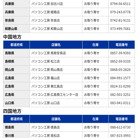
兵庫県
パソコン工房 加古川店
お取り寄せ
0794-56-6511
兵庫県
パソコン工房 姫路店
お取り寄せ
079-243-0778
奈良県
パソコン工房 奈良店
お取り寄せ
0742-81-9131
和歌山県
パソコン工房 和歌山店
お取り寄せ
073-499-7681
中国地方
都道府県
店舗名
在庫
電話番号
鳥取県
パソコン工房 鳥取安長店
お取り寄せ
0857-39-9393
島根県
パソコン工房 松江店
お取り寄せ
0852-59-5335
岡山県
パソコン工房 岡山南店
お取り寄せ
0868-05-2820
広島県
パソコン工房 福山店
お取り寄せ
084-991-1577
広島県
パソコン工房 東広島店
お取り寄せ
0824-31-0290
広島県
パソコン工房 広島商工センター店
お取り寄せ
082-501-3251
山口県
パソコン工房 山口店
お取り寄せ
083-941-0311
四国地方
都道府県
店舗名
在庫
電話番号
徳島県
パソコン工房 徳島店
お取り寄せ
088-612-0730
香川県
パソコン工房 高松店
お取り寄せ
087-815-3993