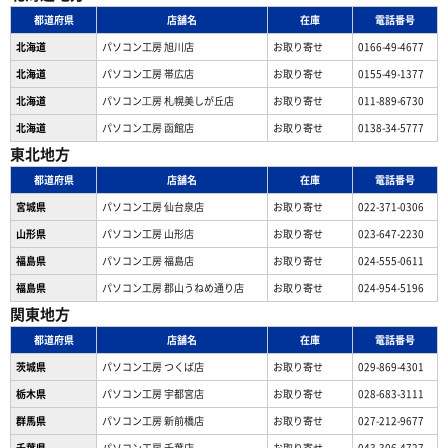
都道府県
店舗名
在庫
電話番号
北海道
パソコン工房 旭川店
お取り寄せ
0166-49-4677
北海道
パソコン工房 帯広店
お取り寄せ
0155-49-1377
北海道
パソコン⼯房 札幌美しが丘店
お取り寄せ
011-889-6730
北海道
パソコン工房 函館店
お取り寄せ
0138-34-5777
東北地方
都道府県
店舗名
在庫
電話番号
宮城県
パソコン工房 仙台泉店
お取り寄せ
022-371-0306
山形県
パソコン工房 山形店
お取り寄せ
023-647-2230
福島県
パソコン工房 福島店
お取り寄せ
024-555-0611
福島県
パソコン工房 郡山うねめ通り店
お取り寄せ
024-954-5196
関東地方
都道府県
店舗名
在庫
電話番号
茨城県
パソコン工房 つくば店
お取り寄せ
029-869-4301
栃木県
パソコン工房 宇都宮店
お取り寄せ
028-683-3111
群馬県
パソコン工房 新前橋店
お取り寄せ
027-212-9677
千葉県
パソコン工房 千葉店
お取り寄せ
043-306-4727