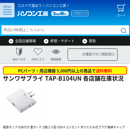
コスパで選ぼう！パソコン工房！
MENU
ご利用ガイド
カート
全国店舗情報
修理・サポート
買取
お電話でのご相談窓口
初めての方
お気に入り
閲覧履歴
PCパーツ・周辺機器 5,000円以上の商品で
送料無料
サンワサプライ TAP-B104UN 各店舗在庫状況
電源タップ USB付き 雷ガード 2個口 小型 USB A コンセント 折りたたみ式プラグ 絶縁キャップ