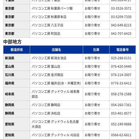
東京都
パソコン工房 秋葉原パーツ館
お取り寄せ
03-3526-3571
東京都
パソコン工房 秋葉原本店
お取り寄せ
03-5209-7330
東京都
パソコン工房 八王子店
お取り寄せ
042-649-8215
東京都
パソコン工房 町田店
お取り寄せ
042-707-6425
中部地方
都道府県
店舗名
在庫
電話番号
新潟県
パソコン工房 新潟女池店
お取り寄せ
025-288-0151
富山県
パソコン工房 富山店
お取り寄せ
076-420-5440
石川県
パソコン工房 金沢南店
お取り寄せ
076-214-3007
福井県
パソコン工房 福井店(水・木曜定休)
お取り寄せ
0776-33-6412
パソコン工房 グッドウィル 岐阜茜
岐阜県
お取り寄せ
058-278-1588
部店
静岡県
パソコン工房 静岡店
お取り寄せ
054-260-7361
静岡県
パソコン工房 浜松店
お取り寄せ
053-401-8577
パソコン工房 グッドウィル名古屋
愛知県
お取り寄せ
052-249-9888
大須店
愛知県
パソコン工房 グッドウィル 刈谷店
お取り寄せ
0566-62-6811