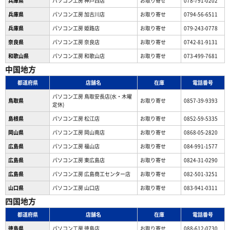
兵庫県
パソコン工房 神戸西店
お取り寄せ
078-791-0202
兵庫県
パソコン工房 加古川店
お取り寄せ
0794-56-6511
兵庫県
パソコン工房 姫路店
お取り寄せ
079-243-0778
奈良県
パソコン工房 奈良店
お取り寄せ
0742-81-9131
和歌山県
パソコン工房 和歌山店
お取り寄せ
073-499-7681
中国地方
都道府県
店舗名
在庫
電話番号
パソコン工房 鳥取安長店(水・木曜
鳥取県
お取り寄せ
0857-39-9393
定休)
島根県
パソコン工房 松江店
お取り寄せ
0852-59-5335
岡山県
パソコン工房 岡山南店
お取り寄せ
0868-05-2820
広島県
パソコン工房 福山店
お取り寄せ
084-991-1577
広島県
パソコン工房 東広島店
お取り寄せ
0824-31-0290
広島県
パソコン工房 広島商工センター店
お取り寄せ
082-501-3251
山口県
パソコン工房 山口店
お取り寄せ
083-941-0311
四国地方
都道府県
店舗名
在庫
電話番号
徳島県
パソコン工房 徳島店
お取り寄せ
088-612-0730