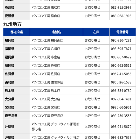
香川県
パソコン工房 高松店
お取り寄せ
087-815-3993
愛媛県
パソコン工房 松山店
お取り寄せ
089-968-1908
九州地方
都道府県
店舗名
在庫
電話番号
福岡県
パソコン工房 福岡南店
お取り寄せ
092-710-7281
福岡県
パソコン工房 八幡店
お取り寄せ
093-695-7871
福岡県
パソコン工房 小倉店
お取り寄せ
093-967-0672
福岡県
パソコン工房 香椎店
お取り寄せ
092-663-5511
佐賀県
パソコン工房 佐賀店
お取り寄せ
0952-41-5055
長崎県
パソコン工房 佐世保店
お取り寄せ
0956-26-1533
熊本県
パソコン工房 熊本店
お取り寄せ
096-334-0780
大分県
パソコン工房 大分店
お取り寄せ
097-504-7401
宮崎県
パソコン工房 宮崎店
お取り寄せ
0985-60-5901
鹿児島県
パソコン工房 鹿児島店
お取り寄せ
099-250-3555
パソコン工房 グッドウィル 那覇新
沖縄県
お取り寄せ
098-941-5670
都心店
沖縄県
パソコン工房 グッドウィル 北谷店
お取り寄せ
098-982-7633