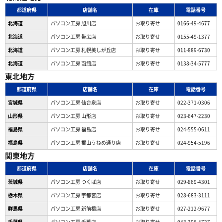
都道府県
店舗名
在庫
電話番号
北海道
パソコン工房 旭川店
お取り寄せ
0166-49-4677
北海道
パソコン工房 帯広店
お取り寄せ
0155-49-1377
北海道
パソコン⼯房 札幌美しが丘店
お取り寄せ
011-889-6730
北海道
パソコン工房 函館店
お取り寄せ
0138-34-5777
東北地方
都道府県
店舗名
在庫
電話番号
宮城県
パソコン工房 仙台泉店
お取り寄せ
022-371-0306
山形県
パソコン工房 山形店
お取り寄せ
023-647-2230
福島県
パソコン工房 福島店
お取り寄せ
024-555-0611
福島県
パソコン工房 郡山うねめ通り店
お取り寄せ
024-954-5196
関東地方
都道府県
店舗名
在庫
電話番号
茨城県
パソコン工房 つくば店
お取り寄せ
029-869-4301
栃木県
パソコン工房 宇都宮店
お取り寄せ
028-683-3111
群馬県
パソコン工房 新前橋店
お取り寄せ
027-212-9677
千葉県
パソコン工房 千葉店
お取り寄せ
043-306-4727