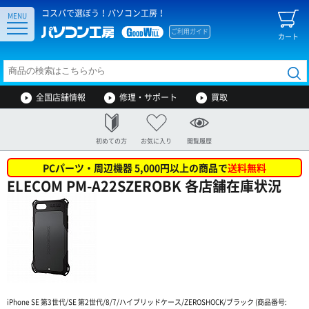
コスパで選ぼう！パソコン工房！
MENU
ご利用ガイド
カート
全国店舗情報
修理・サポート
買取
初めての方
お気に入り
閲覧履歴
PCパーツ・周辺機器 5,000円以上の商品で
送料無料
ELECOM PM-A22SZEROBK 各店舗在庫状況
iPhone SE 第3世代/SE 第2世代/8/7/ハイブリッドケース/ZEROSHOCK/ブラック (商品番号: