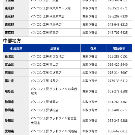
東京都
パソコン工房 秋葉原パーツ館
お取り寄せ
03-3526-3571
東京都
パソコン工房 秋葉原本店
お取り寄せ
03-5209-7330
東京都
パソコン工房 八王子店
お取り寄せ
042-649-8215
東京都
パソコン工房 町田店
お取り寄せ
042-707-6425
中部地方
都道府県
店舗名
在庫
電話番号
新潟県
パソコン工房 新潟女池店
お取り寄せ
025-288-0151
富山県
パソコン工房 富山店
お取り寄せ
076-420-5440
石川県
パソコン工房 金沢南店
お取り寄せ
076-214-3007
福井県
パソコン工房 福井店
お取り寄せ
0776-33-6412
パソコン工房 グッドウィル 岐阜茜
岐阜県
お取り寄せ
058-278-1588
部店
静岡県
パソコン工房 静岡店
お取り寄せ
054-260-7361
静岡県
パソコン工房 浜松店
お取り寄せ
053-401-8577
パソコン工房 グッドウィル名古屋
愛知県
お取り寄せ
052-249-9888
大須店
愛知県
パソコン工房 グッドウィル 刈谷店
お取り寄せ
0566-62-6811