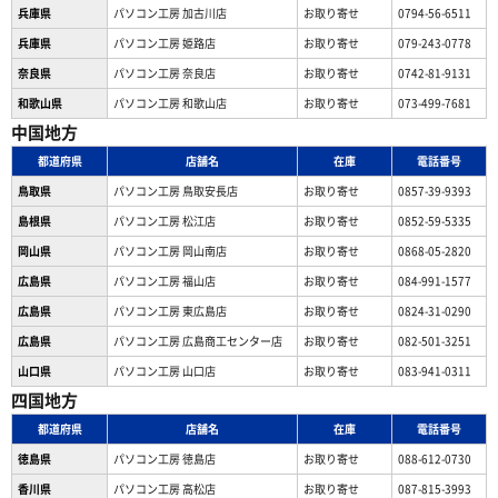
兵庫県
パソコン工房 加古川店
お取り寄せ
0794-56-6511
兵庫県
パソコン工房 姫路店
お取り寄せ
079-243-0778
奈良県
パソコン工房 奈良店
お取り寄せ
0742-81-9131
和歌山県
パソコン工房 和歌山店
お取り寄せ
073-499-7681
中国地方
都道府県
店舗名
在庫
電話番号
鳥取県
パソコン工房 鳥取安長店
お取り寄せ
0857-39-9393
島根県
パソコン工房 松江店
お取り寄せ
0852-59-5335
岡山県
パソコン工房 岡山南店
お取り寄せ
0868-05-2820
広島県
パソコン工房 福山店
お取り寄せ
084-991-1577
広島県
パソコン工房 東広島店
お取り寄せ
0824-31-0290
広島県
パソコン工房 広島商工センター店
お取り寄せ
082-501-3251
山口県
パソコン工房 山口店
お取り寄せ
083-941-0311
四国地方
都道府県
店舗名
在庫
電話番号
徳島県
パソコン工房 徳島店
お取り寄せ
088-612-0730
香川県
パソコン工房 高松店
お取り寄せ
087-815-3993