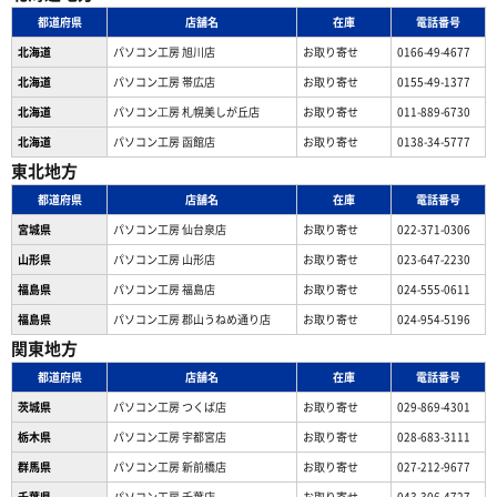
都道府県
店舗名
在庫
電話番号
北海道
パソコン工房 旭川店
お取り寄せ
0166-49-4677
北海道
パソコン工房 帯広店
お取り寄せ
0155-49-1377
北海道
パソコン⼯房 札幌美しが丘店
お取り寄せ
011-889-6730
北海道
パソコン工房 函館店
お取り寄せ
0138-34-5777
東北地方
都道府県
店舗名
在庫
電話番号
宮城県
パソコン工房 仙台泉店
お取り寄せ
022-371-0306
山形県
パソコン工房 山形店
お取り寄せ
023-647-2230
福島県
パソコン工房 福島店
お取り寄せ
024-555-0611
福島県
パソコン工房 郡山うねめ通り店
お取り寄せ
024-954-5196
関東地方
都道府県
店舗名
在庫
電話番号
茨城県
パソコン工房 つくば店
お取り寄せ
029-869-4301
栃木県
パソコン工房 宇都宮店
お取り寄せ
028-683-3111
群馬県
パソコン工房 新前橋店
お取り寄せ
027-212-9677
千葉県
パソコン工房 千葉店
お取り寄せ
043-306-4727