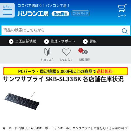
コスパで選ぼう！パソコン工房！
MENU
ご利用ガイド
カート
全国店舗情報
修理・サポート
買取
1
初めての方
お気に入り
閲覧履歴
PCパーツ・周辺機器 5,000円以上の商品で
送料無料
サンワサプライ SKB-SL33BK 各店舗在庫状況
キーボード 有線 USB A USBキーボード テンキーあり パンタグラフ 日本語配列(JIS) Windows ブ