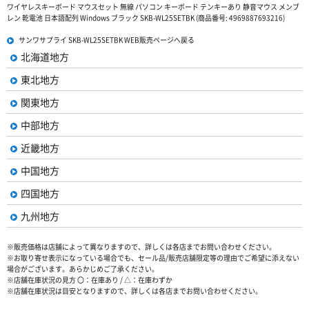
ワイヤレスキーボード マウスセット 無線 パソコン キーボード テンキーあり 静音マウス メンブ
レン 乾電池 日本語配列 Windows ブラック SKB-WL25SETBK (商品番号: 4969887693216)
サンワサプライ SKB-WL25SETBK WEB販売ページへ戻る
北海道地方
東北地方
関東地方
中部地方
近畿地方
中国地方
四国地方
九州地方
※販売価格は店舗によって異なりますので、詳しくは各店までお問い合わせください。
※お取り寄せ表示になっている場合でも、セール品/販売店舗限定等の理由でご希望に添えない
場合がございます。あらかじめご了承ください。
※店舗在庫状況の見方 〇：在庫あり / △：在庫わずか
※店舗在庫状況は目安となりますので、詳しくは各店までお問い合わせください。