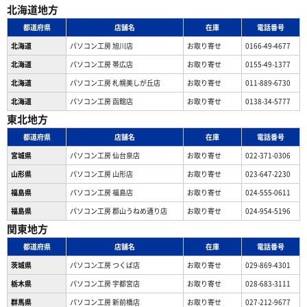
北海道地方
都道府県
店舗名
在庫
電話番号
北海道
パソコン工房 旭川店
お取り寄せ
0166-49-4677
北海道
パソコン工房 帯広店
お取り寄せ
0155-49-1377
北海道
パソコン⼯房 札幌美しが丘店
お取り寄せ
011-889-6730
北海道
パソコン工房 函館店
お取り寄せ
0138-34-5777
東北地方
都道府県
店舗名
在庫
電話番号
宮城県
パソコン工房 仙台泉店
お取り寄せ
022-371-0306
山形県
パソコン工房 山形店
お取り寄せ
023-647-2230
福島県
パソコン工房 福島店
お取り寄せ
024-555-0611
福島県
パソコン工房 郡山うねめ通り店
お取り寄せ
024-954-5196
関東地方
都道府県
店舗名
在庫
電話番号
茨城県
パソコン工房 つくば店
お取り寄せ
029-869-4301
栃木県
パソコン工房 宇都宮店
お取り寄せ
028-683-3111
群馬県
パソコン工房 新前橋店
お取り寄せ
027-212-9677