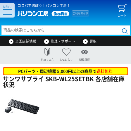
コスパで選ぼう！パソコン工房！
MENU
ご利用ガイド
カート
全国店舗情報
修理・サポート
買取
初めての方
お気に入り
閲覧履歴
PCパーツ・周辺機器 5,000円以上の商品で
送料無料
サンワサプライ SKB-WL25SETBK 各店舗在庫
状況