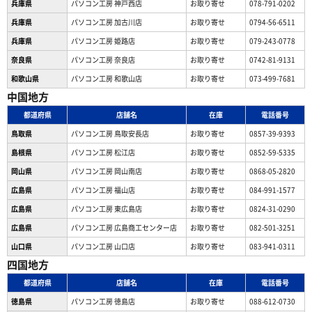
兵庫県
パソコン工房 神戸西店
お取り寄せ
078-791-0202
兵庫県
パソコン工房 加古川店
お取り寄せ
0794-56-6511
兵庫県
パソコン工房 姫路店
お取り寄せ
079-243-0778
奈良県
パソコン工房 奈良店
お取り寄せ
0742-81-9131
和歌山県
パソコン工房 和歌山店
お取り寄せ
073-499-7681
中国地方
都道府県
店舗名
在庫
電話番号
鳥取県
パソコン工房 鳥取安長店
お取り寄せ
0857-39-9393
島根県
パソコン工房 松江店
お取り寄せ
0852-59-5335
岡山県
パソコン工房 岡山南店
お取り寄せ
0868-05-2820
広島県
パソコン工房 福山店
お取り寄せ
084-991-1577
広島県
パソコン工房 東広島店
お取り寄せ
0824-31-0290
広島県
パソコン工房 広島商工センター店
お取り寄せ
082-501-3251
山口県
パソコン工房 山口店
お取り寄せ
083-941-0311
四国地方
都道府県
店舗名
在庫
電話番号
徳島県
パソコン工房 徳島店
お取り寄せ
088-612-0730