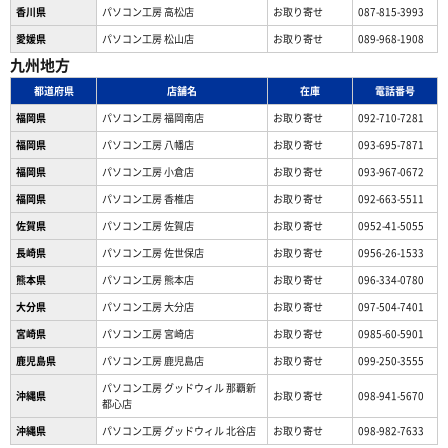
香川県
パソコン工房 高松店
お取り寄せ
087-815-3993
愛媛県
パソコン工房 松山店
お取り寄せ
089-968-1908
九州地方
都道府県
店舗名
在庫
電話番号
福岡県
パソコン工房 福岡南店
お取り寄せ
092-710-7281
福岡県
パソコン工房 八幡店
お取り寄せ
093-695-7871
福岡県
パソコン工房 小倉店
お取り寄せ
093-967-0672
福岡県
パソコン工房 香椎店
お取り寄せ
092-663-5511
佐賀県
パソコン工房 佐賀店
お取り寄せ
0952-41-5055
長崎県
パソコン工房 佐世保店
お取り寄せ
0956-26-1533
熊本県
パソコン工房 熊本店
お取り寄せ
096-334-0780
大分県
パソコン工房 大分店
お取り寄せ
097-504-7401
宮崎県
パソコン工房 宮崎店
お取り寄せ
0985-60-5901
鹿児島県
パソコン工房 鹿児島店
お取り寄せ
099-250-3555
パソコン工房 グッドウィル 那覇新
沖縄県
お取り寄せ
098-941-5670
都心店
沖縄県
パソコン工房 グッドウィル 北谷店
お取り寄せ
098-982-7633