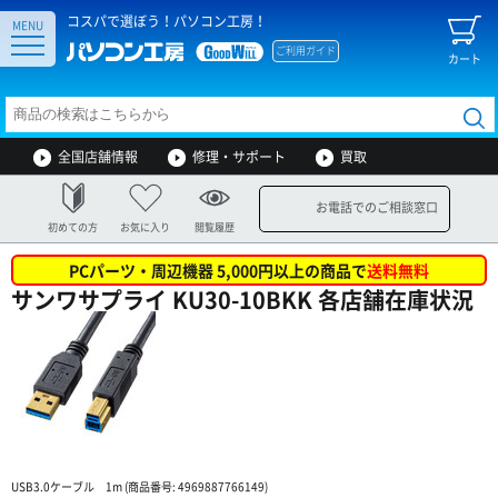
コスパで選ぼう！パソコン工房！
MENU
ご利用ガイド
カート
全国店舗情報
修理・サポート
買取
お電話でのご相談窓口
初めての方
お気に入り
閲覧履歴
PCパーツ・周辺機器 5,000円以上の商品で
送料無料
サンワサプライ KU30-10BKK 各店舗在庫状況
USB3.0ケーブル 1m (商品番号: 4969887766149)