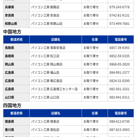
兵庫県
パソコン工房 姫路店
お取り寄せ
079-243-0778
奈良県
パソコン工房 奈良店
お取り寄せ
0742-81-9131
和歌山県
パソコン工房 和歌山店
お取り寄せ
073-499-7681
中国地方
都道府県
店舗名
在庫
電話番号
鳥取県
パソコン工房 鳥取安長店
お取り寄せ
0857-39-9393
島根県
パソコン工房 松江店
お取り寄せ
0852-59-5335
岡山県
パソコン工房 岡山南店
お取り寄せ
0868-05-2820
広島県
パソコン工房 福山店
お取り寄せ
084-991-1577
広島県
パソコン工房 東広島店
お取り寄せ
0824-31-0290
広島県
パソコン工房 広島商工センター店
お取り寄せ
082-501-3251
山口県
パソコン工房 山口店
お取り寄せ
083-941-0311
四国地方
都道府県
店舗名
在庫
電話番号
徳島県
パソコン工房 徳島店
お取り寄せ
088-612-0730
香川県
パソコン工房 高松店
お取り寄せ
087-815-3993