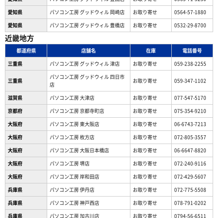
愛知県
パソコン工房 グッドウィル 岡崎店
お取り寄せ
0564-57-1880
愛知県
パソコン工房 グッドウィル 豊橋店
お取り寄せ
0532-29-8700
近畿地方
都道府県
店舗名
在庫
電話番号
三重県
パソコン工房 グッドウィル 津店
お取り寄せ
059-238-2255
パソコン工房 グッドウィル 四日市
三重県
お取り寄せ
059-347-1102
店
滋賀県
パソコン工房 大津店
お取り寄せ
077-547-5170
京都府
パソコン工房 京都寺町店
お取り寄せ
075-354-9210
大阪府
パソコン工房 東大阪店
お取り寄せ
06-6743-7213
大阪府
パソコン工房 枚方店
お取り寄せ
072-805-3557
大阪府
パソコン工房 大阪日本橋店
お取り寄せ
06-6647-8820
大阪府
パソコン工房 堺店
お取り寄せ
072-240-9116
大阪府
パソコン工房 岸和田店
お取り寄せ
072-429-5607
兵庫県
パソコン工房 伊丹店
お取り寄せ
072-775-5508
兵庫県
パソコン工房 神戸西店
お取り寄せ
078-791-0202
兵庫県
パソコン工房 加古川店
お取り寄せ
0794-56-6511