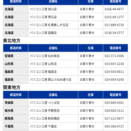
都道府県
店舗名
在庫
電話番号
北海道
パソコン工房 旭川店
お取り寄せ
0166-49-4677
北海道
パソコン工房 帯広店
お取り寄せ
0155-49-1377
北海道
パソコン⼯房 札幌美しが丘店
お取り寄せ
011-889-6730
北海道
パソコン工房 函館店
お取り寄せ
0138-34-5777
東北地方
都道府県
店舗名
在庫
電話番号
宮城県
パソコン工房 仙台泉店
お取り寄せ
022-371-0306
山形県
パソコン工房 山形店
お取り寄せ
023-647-2230
福島県
パソコン工房 福島店
お取り寄せ
024-555-0611
福島県
パソコン工房 郡山うねめ通り店
お取り寄せ
024-954-5196
関東地方
都道府県
店舗名
在庫
電話番号
茨城県
パソコン工房 つくば店
お取り寄せ
029-869-4301
栃木県
パソコン工房 宇都宮店
お取り寄せ
028-683-3111
群馬県
パソコン工房 新前橋店
お取り寄せ
027-212-9677
千葉県
パソコン工房 千葉店
お取り寄せ
043-306-4727