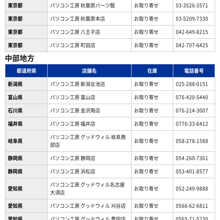
東京都
パソコン工房 秋葉原パーツ館
お取り寄せ
03-3526-3571
東京都
パソコン工房 秋葉原本店
お取り寄せ
03-5209-7330
東京都
パソコン工房 八王子店
お取り寄せ
042-649-8215
東京都
パソコン工房 町田店
お取り寄せ
042-707-6425
中部地方
都道府県
店舗名
在庫
電話番号
新潟県
パソコン工房 新潟女池店
お取り寄せ
025-288-0151
富山県
パソコン工房 富山店
お取り寄せ
076-420-5440
石川県
パソコン工房 金沢南店
お取り寄せ
076-214-3007
福井県
パソコン工房 福井店
お取り寄せ
0776-33-6412
パソコン工房 グッドウィル 岐阜茜
岐阜県
お取り寄せ
058-278-1588
部店
静岡県
パソコン工房 静岡店
お取り寄せ
054-260-7361
静岡県
パソコン工房 浜松店
お取り寄せ
053-401-8577
パソコン工房 グッドウィル名古屋
愛知県
お取り寄せ
052-249-9888
大須店
愛知県
パソコン工房 グッドウィル 刈谷店
お取り寄せ
0566-62-6811
愛知県
パソコン工房 グッドウィル 豊田店
お取り寄せ
0565-71-5230