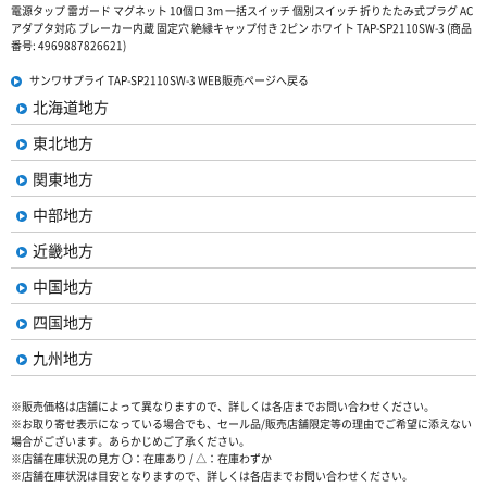
電源タップ 雷ガード マグネット 10個口 3m 一括スイッチ 個別スイッチ 折りたたみ式プラグ AC
アダプタ対応 ブレーカー内蔵 固定穴 絶縁キャップ付き 2ピン ホワイト TAP-SP2110SW-3 (商品
番号: 4969887826621)
サンワサプライ TAP-SP2110SW-3 WEB販売ページへ戻る
北海道地方
東北地方
関東地方
中部地方
近畿地方
中国地方
四国地方
九州地方
※販売価格は店舗によって異なりますので、詳しくは各店までお問い合わせください。
※お取り寄せ表示になっている場合でも、セール品/販売店舗限定等の理由でご希望に添えない
場合がございます。あらかじめご了承ください。
※店舗在庫状況の見方 〇：在庫あり / △：在庫わずか
※店舗在庫状況は目安となりますので、詳しくは各店までお問い合わせください。