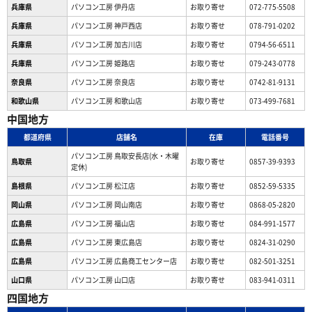
兵庫県
パソコン工房 伊丹店
お取り寄せ
072-775-5508
兵庫県
パソコン工房 神戸西店
お取り寄せ
078-791-0202
兵庫県
パソコン工房 加古川店
お取り寄せ
0794-56-6511
兵庫県
パソコン工房 姫路店
お取り寄せ
079-243-0778
奈良県
パソコン工房 奈良店
お取り寄せ
0742-81-9131
和歌山県
パソコン工房 和歌山店
お取り寄せ
073-499-7681
中国地方
都道府県
店舗名
在庫
電話番号
パソコン工房 鳥取安長店(水・木曜
鳥取県
お取り寄せ
0857-39-9393
定休)
島根県
パソコン工房 松江店
お取り寄せ
0852-59-5335
岡山県
パソコン工房 岡山南店
お取り寄せ
0868-05-2820
広島県
パソコン工房 福山店
お取り寄せ
084-991-1577
広島県
パソコン工房 東広島店
お取り寄せ
0824-31-0290
広島県
パソコン工房 広島商工センター店
お取り寄せ
082-501-3251
山口県
パソコン工房 山口店
お取り寄せ
083-941-0311
四国地方