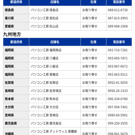
都道府県
店舗名
在庫
電話番号
徳島県
パソコン工房 徳島店
お取り寄せ
088-612-0730
香川県
パソコン工房 高松店
お取り寄せ
087-815-3993
愛媛県
パソコン工房 松山店
お取り寄せ
089-968-1908
九州地方
都道府県
店舗名
在庫
電話番号
福岡県
パソコン工房 福岡南店
お取り寄せ
092-710-7281
福岡県
パソコン工房 八幡店
お取り寄せ
093-695-7871
福岡県
パソコン工房 小倉店
お取り寄せ
093-967-0672
福岡県
パソコン工房 香椎店
お取り寄せ
092-663-5511
佐賀県
パソコン工房 佐賀店
お取り寄せ
0952-41-5055
長崎県
パソコン工房 佐世保店
お取り寄せ
0956-26-1533
熊本県
パソコン工房 熊本店
お取り寄せ
096-334-0780
大分県
パソコン工房 大分店
お取り寄せ
097-504-7401
宮崎県
パソコン工房 宮崎店
お取り寄せ
0985-60-5901
鹿児島県
パソコン工房 鹿児島店
お取り寄せ
099-250-3555
パソコン工房 グッドウィル 那覇新
沖縄県
お取り寄せ
098-941-5670