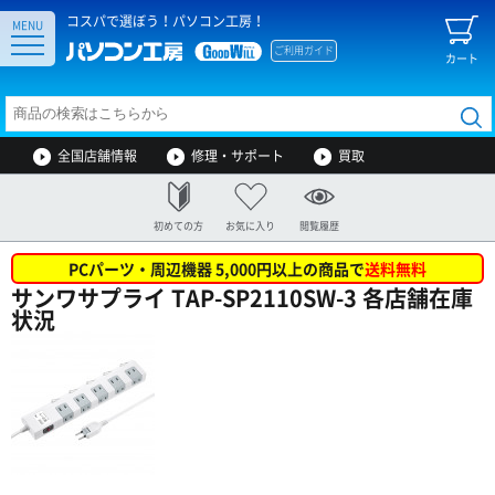
コスパで選ぼう！パソコン工房！
MENU
ご利用ガイド
カート
全国店舗情報
修理・サポート
買取
初めての方
お気に入り
閲覧履歴
PCパーツ・周辺機器 5,000円以上の商品で
送料無料
サンワサプライ TAP-SP2110SW-3 各店舗在庫
状況