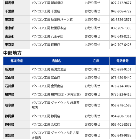
群馬県
パソコン工房 新前橋店
お取り寄せ
027-212-9677
千葉県
パソコン工房 千葉店
お取り寄せ
043-306-4727
東京都
パソコン工房 秋葉原パーツ館
お取り寄せ
03-3526-3571
東京都
パソコン工房 秋葉原本店
お取り寄せ
03-5209-7330
東京都
パソコン工房 八王子店
お取り寄せ
042-649-8215
東京都
パソコン工房 町田店
お取り寄せ
042-707-6425
中部地方
都道府県
店舗名
在庫
電話番号
新潟県
パソコン工房 新潟女池店
お取り寄せ
025-288-0151
富山県
パソコン工房 富山店
お取り寄せ
076-420-5440
石川県
パソコン工房 金沢南店
お取り寄せ
076-214-3007
福井県
パソコン工房 福井店(水・木曜定休)
お取り寄せ
0776-33-6412
パソコン工房 グッドウィル 岐阜茜
岐阜県
お取り寄せ
058-278-1588
部店
静岡県
パソコン工房 静岡店
お取り寄せ
054-260-7361
静岡県
パソコン工房 浜松店
お取り寄せ
053-401-8577
パソコン工房 グッドウィル名古屋
愛知県
お取り寄せ
052-249-9888
大須店