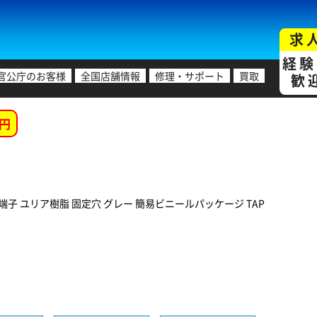
求
経験
官公庁のお客様
全国店舗情報
修理・サポート
買取
歓
円
ス端子 ユリア樹脂 固定穴 グレー 簡易ビニールパッケージ TAP