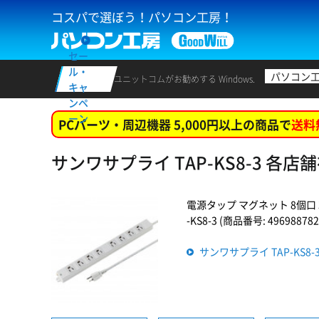
コスパで選ぼう！パソコン工房！
セー
ル・
パソコン
ユニットコムがお勧めする Windows.
キャ
ンペ
ーン
PCパーツ・周辺機器 5,000円以上の商品で
送料
サンワサプライ TAP-KS8-3 各店
電源タップ マグネット 8個口 
-KS8-3 (商品番号: 496988782
サンワサプライ TAP-KS8