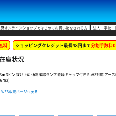
工房オンラインショップではじめてお買い物をされる方
法人・学校・
無料
ショッピングクレジット最長48回まで
分割手数料0
舗在庫状況
3m 3ピン 抜け止め 通電確認ランプ 絶縁キャップ付き RoHS対応 アー
6782)
-3 WEB販売ページへ戻る