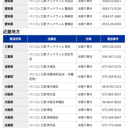
愛知県
パソコン工房 グッドウィル 刈谷店
お取り寄せ
0566-62-6811
愛知県
パソコン工房 グッドウィル 豊田店
お取り寄せ
0565-71-5230
愛知県
パソコン工房 グッドウィル 岡崎店
お取り寄せ
0564-57-1880
愛知県
パソコン工房 グッドウィル 豊橋店
お取り寄せ
0532-29-8700
近畿地方
都道府県
店舗名
在庫
電話番号
三重県
パソコン工房 グッドウィル 津店
お取り寄せ
059-238-2255
パソコン工房 グッドウィル 四日市
三重県
お取り寄せ
059-347-1102
店
滋賀県
パソコン工房 大津店
お取り寄せ
077-547-5170
パソコン工房 京都寺町店(水・木曜
京都府
お取り寄せ
075-354-9210
定休)
大阪府
パソコン工房 東大阪店
お取り寄せ
06-6743-7213
大阪府
パソコン工房 枚方店
お取り寄せ
072-805-3557
大阪府
パソコン工房 大阪日本橋店
お取り寄せ
06-6647-8820
大阪府
パソコン工房 堺店
お取り寄せ
072-240-9116
大阪府
パソコン工房 岸和田店
お取り寄せ
072-429-5607
兵庫県
パソコン工房 伊丹店
お取り寄せ
072-775-5508