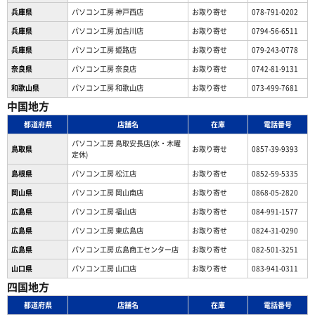
兵庫県
パソコン工房 神戸西店
お取り寄せ
078-791-0202
兵庫県
パソコン工房 加古川店
お取り寄せ
0794-56-6511
兵庫県
パソコン工房 姫路店
お取り寄せ
079-243-0778
奈良県
パソコン工房 奈良店
お取り寄せ
0742-81-9131
和歌山県
パソコン工房 和歌山店
お取り寄せ
073-499-7681
中国地方
都道府県
店舗名
在庫
電話番号
パソコン工房 鳥取安長店(水・木曜
鳥取県
お取り寄せ
0857-39-9393
定休)
島根県
パソコン工房 松江店
お取り寄せ
0852-59-5335
岡山県
パソコン工房 岡山南店
お取り寄せ
0868-05-2820
広島県
パソコン工房 福山店
お取り寄せ
084-991-1577
広島県
パソコン工房 東広島店
お取り寄せ
0824-31-0290
広島県
パソコン工房 広島商工センター店
お取り寄せ
082-501-3251
山口県
パソコン工房 山口店
お取り寄せ
083-941-0311
四国地方
都道府県
店舗名
在庫
電話番号