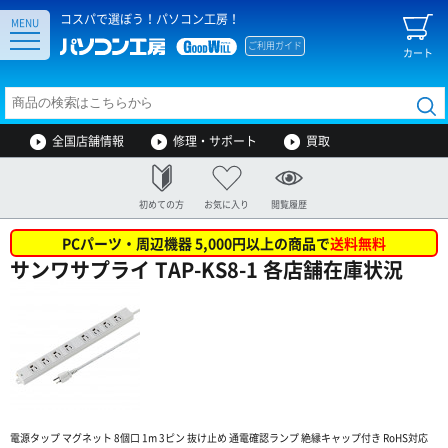
コスパで選ぼう！パソコン工房！
MENU
ご利用ガイド
カート
全国店舗情報
修理・サポート
買取
初めての方
お気に入り
閲覧履歴
PCパーツ・周辺機器 5,000円以上の商品で
送料無料
サンワサプライ TAP-KS8-1 各店舗在庫状況
電源タップ マグネット 8個口 1m 3ピン 抜け止め 通電確認ランプ 絶縁キャップ付き RoHS対応