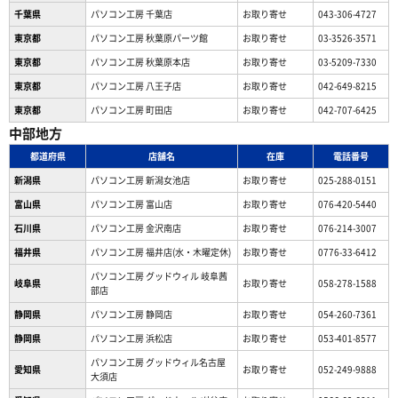
千葉県
パソコン工房 千葉店
お取り寄せ
043-306-4727
東京都
パソコン工房 秋葉原パーツ館
お取り寄せ
03-3526-3571
東京都
パソコン工房 秋葉原本店
お取り寄せ
03-5209-7330
東京都
パソコン工房 八王子店
お取り寄せ
042-649-8215
東京都
パソコン工房 町田店
お取り寄せ
042-707-6425
中部地方
都道府県
店舗名
在庫
電話番号
新潟県
パソコン工房 新潟女池店
お取り寄せ
025-288-0151
富山県
パソコン工房 富山店
お取り寄せ
076-420-5440
石川県
パソコン工房 金沢南店
お取り寄せ
076-214-3007
福井県
パソコン工房 福井店(水・木曜定休)
お取り寄せ
0776-33-6412
パソコン工房 グッドウィル 岐阜茜
岐阜県
お取り寄せ
058-278-1588
部店
静岡県
パソコン工房 静岡店
お取り寄せ
054-260-7361
静岡県
パソコン工房 浜松店
お取り寄せ
053-401-8577
パソコン工房 グッドウィル名古屋
愛知県
お取り寄せ
052-249-9888
大須店