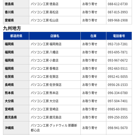
徳島県
パソコン工房 徳島店
お取り寄せ
088-612-0730
香川県
パソコン工房 高松店
お取り寄せ
087-815-3993
愛媛県
パソコン工房 松山店
お取り寄せ
089-968-1908
九州地方
都道府県
店舗名
在庫
電話番号
福岡県
パソコン工房 福岡南店
お取り寄せ
092-710-7281
福岡県
パソコン工房 八幡店
お取り寄せ
093-695-7871
福岡県
パソコン工房 小倉店
お取り寄せ
093-967-0672
福岡県
パソコン工房 香椎店
お取り寄せ
092-663-5511
佐賀県
パソコン工房 佐賀店
お取り寄せ
0952-41-5055
長崎県
パソコン工房 佐世保店
お取り寄せ
0956-26-1533
熊本県
パソコン工房 熊本店
お取り寄せ
096-334-0780
大分県
パソコン工房 大分店
お取り寄せ
097-504-7401
宮崎県
パソコン工房 宮崎店
お取り寄せ
0985-60-5901
鹿児島県
パソコン工房 鹿児島店
お取り寄せ
099-250-3555
パソコン工房 グッドウィル 那覇新
沖縄県
お取り寄せ
098-941-5670
都心店