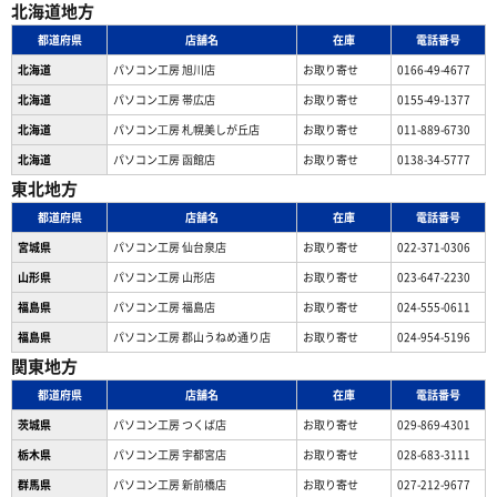
北海道地方
都道府県
店舗名
在庫
電話番号
北海道
パソコン工房 旭川店
お取り寄せ
0166-49-4677
北海道
パソコン工房 帯広店
お取り寄せ
0155-49-1377
北海道
パソコン⼯房 札幌美しが丘店
お取り寄せ
011-889-6730
北海道
パソコン工房 函館店
お取り寄せ
0138-34-5777
東北地方
都道府県
店舗名
在庫
電話番号
宮城県
パソコン工房 仙台泉店
お取り寄せ
022-371-0306
山形県
パソコン工房 山形店
お取り寄せ
023-647-2230
福島県
パソコン工房 福島店
お取り寄せ
024-555-0611
福島県
パソコン工房 郡山うねめ通り店
お取り寄せ
024-954-5196
関東地方
都道府県
店舗名
在庫
電話番号
茨城県
パソコン工房 つくば店
お取り寄せ
029-869-4301
栃木県
パソコン工房 宇都宮店
お取り寄せ
028-683-3111
群馬県
パソコン工房 新前橋店
お取り寄せ
027-212-9677