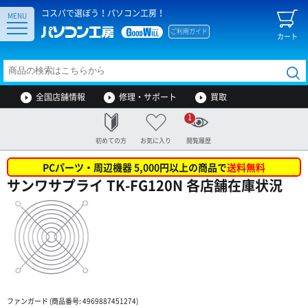
コスパで選ぼう！パソコン工房！
MENU
ご利用ガイド
カート
全国店舗情報
修理・サポート
買取
1
初めての方
お気に入り
閲覧履歴
PCパーツ・周辺機器 5,000円以上の商品で
送料無料
サンワサプライ TK-FG120N 各店舗在庫状況
ファンガード (商品番号: 4969887451274)