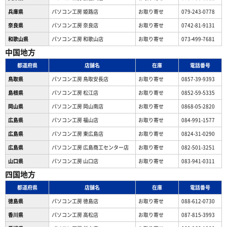
兵庫県
パソコン工房 姫路店
お取り寄せ
079-243-0778
奈良県
パソコン工房 奈良店
お取り寄せ
0742-81-9131
和歌山県
パソコン工房 和歌山店
お取り寄せ
073-499-7681
中国地方
都道府県
店舗名
在庫
電話番号
鳥取県
パソコン工房 鳥取安長店
お取り寄せ
0857-39-9393
島根県
パソコン工房 松江店
お取り寄せ
0852-59-5335
岡山県
パソコン工房 岡山南店
お取り寄せ
0868-05-2820
広島県
パソコン工房 福山店
お取り寄せ
084-991-1577
広島県
パソコン工房 東広島店
お取り寄せ
0824-31-0290
広島県
パソコン工房 広島商工センター店
お取り寄せ
082-501-3251
山口県
パソコン工房 山口店
お取り寄せ
083-941-0311
四国地方
都道府県
店舗名
在庫
電話番号
徳島県
パソコン工房 徳島店
お取り寄せ
088-612-0730
香川県
パソコン工房 高松店
お取り寄せ
087-815-3993