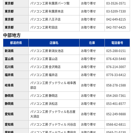
東京都
パソコン工房 秋葉原パーツ館
お取り寄せ
03-3526-3571
東京都
パソコン工房 秋葉原本店
お取り寄せ
03-5209-7330
東京都
パソコン工房 八王子店
お取り寄せ
042-649-8215
東京都
パソコン工房 町田店
お取り寄せ
042-707-6425
中部地方
都道府県
店舗名
在庫
電話番号
新潟県
パソコン工房 新潟女池店
お取り寄せ
025-288-0151
富山県
パソコン工房 富山店
お取り寄せ
076-420-5440
石川県
パソコン工房 金沢南店
お取り寄せ
076-214-3007
福井県
パソコン工房 福井店
お取り寄せ
0776-33-6412
パソコン工房 グッドウィル 岐阜茜
岐阜県
お取り寄せ
058-278-1588
部店
静岡県
パソコン工房 静岡店
お取り寄せ
054-260-7361
静岡県
パソコン工房 浜松店
お取り寄せ
053-401-8577
パソコン工房 グッドウィル名古屋
愛知県
お取り寄せ
052-249-9888
大須店
愛知県
パソコン工房 グッドウィル 刈谷店
お取り寄せ
0566-62-6811
愛知県
パソコン工房 グッドウィル 豊田店
お取り寄せ
0565-71-5230