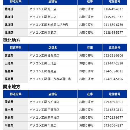
都道府県
店舗名
在庫
電話番号
北海道
パソコン工房 旭川店
お取り寄せ
0166-49-4677
北海道
パソコン工房 帯広店
お取り寄せ
0155-49-1377
北海道
パソコン⼯房 札幌美しが丘店
お取り寄せ
011-889-6730
北海道
パソコン工房 函館店
お取り寄せ
0138-34-5777
東北地方
都道府県
店舗名
在庫
電話番号
宮城県
パソコン工房 仙台泉店
お取り寄せ
022-371-0306
山形県
パソコン工房 山形店
お取り寄せ
023-647-2230
福島県
パソコン工房 福島店
お取り寄せ
024-555-0611
福島県
パソコン工房 郡山うねめ通り店
お取り寄せ
024-954-5196
関東地方
都道府県
店舗名
在庫
電話番号
茨城県
パソコン工房 つくば店
お取り寄せ
029-869-4301
栃木県
パソコン工房 宇都宮店
お取り寄せ
028-683-3111
群馬県
パソコン工房 新前橋店
お取り寄せ
027-212-9677
千葉県
パソコン工房 千葉店
お取り寄せ
043-306-4727