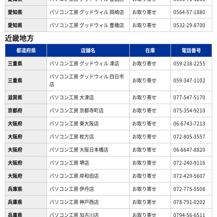
愛知県
パソコン工房 グッドウィル 岡崎店
お取り寄せ
0564-57-1880
愛知県
パソコン工房 グッドウィル 豊橋店
お取り寄せ
0532-29-8700
近畿地方
都道府県
店舗名
在庫
電話番号
三重県
パソコン工房 グッドウィル 津店
お取り寄せ
059-238-2255
パソコン工房 グッドウィル 四日市
三重県
お取り寄せ
059-347-1102
店
滋賀県
パソコン工房 大津店
お取り寄せ
077-547-5170
京都府
パソコン工房 京都寺町店
お取り寄せ
075-354-9210
大阪府
パソコン工房 東大阪店
お取り寄せ
06-6743-7213
大阪府
パソコン工房 枚方店
お取り寄せ
072-805-3557
大阪府
パソコン工房 大阪日本橋店
お取り寄せ
06-6647-8820
大阪府
パソコン工房 堺店
お取り寄せ
072-240-9116
大阪府
パソコン工房 岸和田店
お取り寄せ
072-429-5607
兵庫県
パソコン工房 伊丹店
お取り寄せ
072-775-5508
兵庫県
パソコン工房 神戸西店
お取り寄せ
078-791-0202
兵庫県
パソコン工房 加古川店
お取り寄せ
0794-56-6511