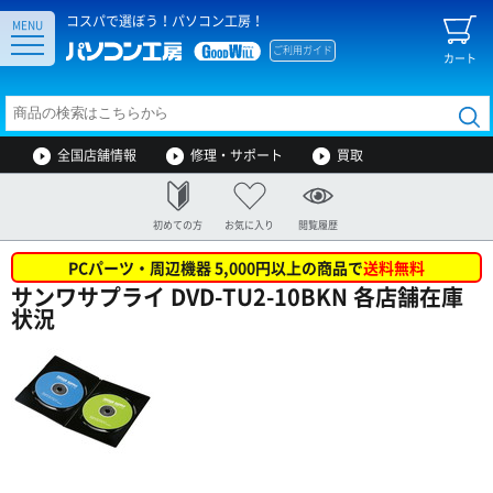
コスパで選ぼう！パソコン工房！
MENU
ご利用ガイド
カート
全国店舗情報
修理・サポート
買取
初めての方
お気に入り
閲覧履歴
PCパーツ・周辺機器 5,000円以上の商品で
送料無料
サンワサプライ DVD-TU2-10BKN 各店舗在庫
状況