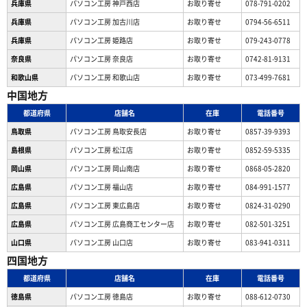
兵庫県
パソコン工房 神戸西店
お取り寄せ
078-791-0202
兵庫県
パソコン工房 加古川店
お取り寄せ
0794-56-6511
兵庫県
パソコン工房 姫路店
お取り寄せ
079-243-0778
奈良県
パソコン工房 奈良店
お取り寄せ
0742-81-9131
和歌山県
パソコン工房 和歌山店
お取り寄せ
073-499-7681
中国地方
都道府県
店舗名
在庫
電話番号
鳥取県
パソコン工房 鳥取安長店
お取り寄せ
0857-39-9393
島根県
パソコン工房 松江店
お取り寄せ
0852-59-5335
岡山県
パソコン工房 岡山南店
お取り寄せ
0868-05-2820
広島県
パソコン工房 福山店
お取り寄せ
084-991-1577
広島県
パソコン工房 東広島店
お取り寄せ
0824-31-0290
広島県
パソコン工房 広島商工センター店
お取り寄せ
082-501-3251
山口県
パソコン工房 山口店
お取り寄せ
083-941-0311
四国地方
都道府県
店舗名
在庫
電話番号
徳島県
パソコン工房 徳島店
お取り寄せ
088-612-0730