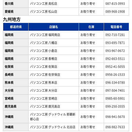
香川県
パソコン工房 高松店
お取り寄せ
087-815-3993
愛媛県
パソコン工房 松山店
お取り寄せ
089-968-1908
九州地方
都道府県
店舗名
在庫
電話番号
福岡県
パソコン工房 福岡南店
お取り寄せ
092-710-7281
福岡県
パソコン工房 八幡店
お取り寄せ
093-695-7871
福岡県
パソコン工房 小倉店
お取り寄せ
093-967-0672
福岡県
パソコン工房 香椎店
お取り寄せ
092-663-5511
佐賀県
パソコン工房 佐賀店
お取り寄せ
0952-41-5055
長崎県
パソコン工房 佐世保店
お取り寄せ
0956-26-1533
熊本県
パソコン工房 熊本店
お取り寄せ
096-334-0780
大分県
パソコン工房 大分店
お取り寄せ
097-504-7401
宮崎県
パソコン工房 宮崎店
お取り寄せ
0985-60-5901
鹿児島県
パソコン工房 鹿児島店
お取り寄せ
099-250-3555
パソコン工房 グッドウィル 那覇新
沖縄県
お取り寄せ
098-941-5670
都心店
沖縄県
パソコン工房 グッドウィル 北谷店
お取り寄せ
098-982-7633