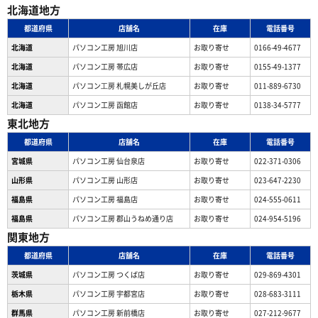
北海道地方
都道府県
店舗名
在庫
電話番号
北海道
パソコン工房 旭川店
お取り寄せ
0166-49-4677
北海道
パソコン工房 帯広店
お取り寄せ
0155-49-1377
北海道
パソコン⼯房 札幌美しが丘店
お取り寄せ
011-889-6730
北海道
パソコン工房 函館店
お取り寄せ
0138-34-5777
東北地方
都道府県
店舗名
在庫
電話番号
宮城県
パソコン工房 仙台泉店
お取り寄せ
022-371-0306
山形県
パソコン工房 山形店
お取り寄せ
023-647-2230
福島県
パソコン工房 福島店
お取り寄せ
024-555-0611
福島県
パソコン工房 郡山うねめ通り店
お取り寄せ
024-954-5196
関東地方
都道府県
店舗名
在庫
電話番号
茨城県
パソコン工房 つくば店
お取り寄せ
029-869-4301
栃木県
パソコン工房 宇都宮店
お取り寄せ
028-683-3111
群馬県
パソコン工房 新前橋店
お取り寄せ
027-212-9677