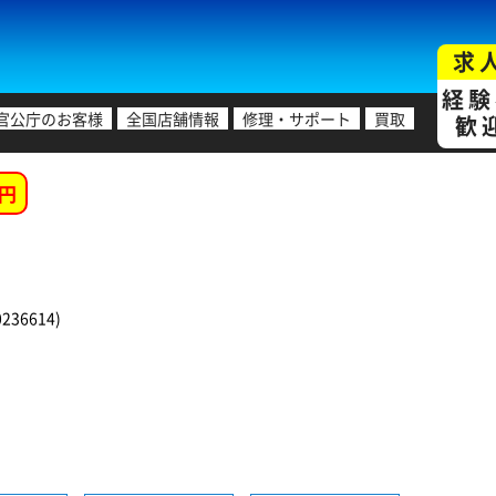
求
経験
官公庁のお客様
全国店舗情報
修理・サポート
買取
歓
円
36614)