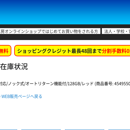
工房オンラインショップではじめてお買い物をされる方
法人・学校・
無料
ショッピングクレジット最長48回まで
分割手数料0
店舗在庫状況
1)対応/ノック式/オートリターン機能付/128GB/レッド (商品番号: 45495502
GRD WEB販売ページへ戻る