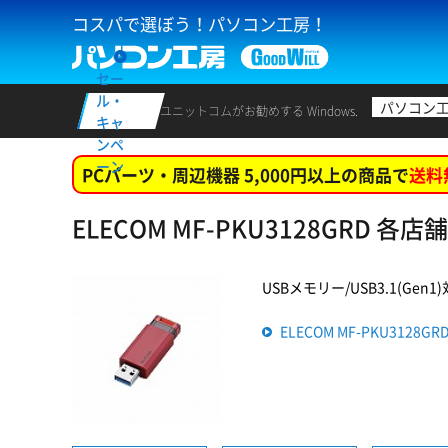
コスパで選ぼう！パソコン工房！
セー
ル・
パソコン
ユニットコムがお勧めする Windows.
キャ
ンペ
ーン
PCパーツ・周辺機器 5,000円以上の商品で
送料
ELECOM MF-PKU3128GRD 各
USBメモリー/USB3.1(Gen
ELECOM MF-PKU3128