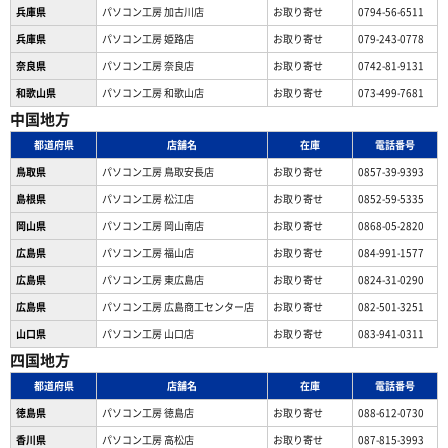
兵庫県
パソコン工房 加古川店
お取り寄せ
0794-56-6511
兵庫県
パソコン工房 姫路店
お取り寄せ
079-243-0778
奈良県
パソコン工房 奈良店
お取り寄せ
0742-81-9131
和歌山県
パソコン工房 和歌山店
お取り寄せ
073-499-7681
中国地方
都道府県
店舗名
在庫
電話番号
鳥取県
パソコン工房 鳥取安長店
お取り寄せ
0857-39-9393
島根県
パソコン工房 松江店
お取り寄せ
0852-59-5335
岡山県
パソコン工房 岡山南店
お取り寄せ
0868-05-2820
広島県
パソコン工房 福山店
お取り寄せ
084-991-1577
広島県
パソコン工房 東広島店
お取り寄せ
0824-31-0290
広島県
パソコン工房 広島商工センター店
お取り寄せ
082-501-3251
山口県
パソコン工房 山口店
お取り寄せ
083-941-0311
四国地方
都道府県
店舗名
在庫
電話番号
徳島県
パソコン工房 徳島店
お取り寄せ
088-612-0730
香川県
パソコン工房 高松店
お取り寄せ
087-815-3993