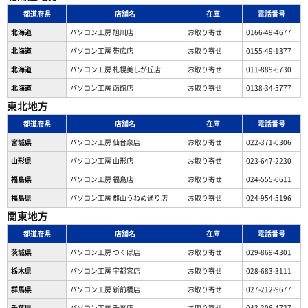
都道府県
店舗名
在庫
電話番号
北海道
パソコン工房 旭川店
お取り寄せ
0166-49-4677
北海道
パソコン工房 帯広店
お取り寄せ
0155-49-1377
北海道
パソコン⼯房 札幌美しが丘店
お取り寄せ
011-889-6730
北海道
パソコン工房 函館店
お取り寄せ
0138-34-5777
東北地方
都道府県
店舗名
在庫
電話番号
宮城県
パソコン工房 仙台泉店
お取り寄せ
022-371-0306
山形県
パソコン工房 山形店
お取り寄せ
023-647-2230
福島県
パソコン工房 福島店
お取り寄せ
024-555-0611
福島県
パソコン工房 郡山うねめ通り店
お取り寄せ
024-954-5196
関東地方
都道府県
店舗名
在庫
電話番号
茨城県
パソコン工房 つくば店
お取り寄せ
029-869-4301
栃木県
パソコン工房 宇都宮店
お取り寄せ
028-683-3111
群馬県
パソコン工房 新前橋店
お取り寄せ
027-212-9677
千葉県
パソコン工房 千葉店
お取り寄せ
043-306-4727