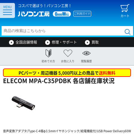
コスパで選ぼう！パソコン工房！
MENU
ご利用ガイド
カート
全国店舗情報
修理・サポート
買取
初めての方
お気に入り
閲覧履歴
PCパーツ・周辺機器 5,000円以上の商品で
送料無料
ELECOM MPA-C35PDBK 各店舗在庫状況
音声変換アダプタ/Type-C-4極φ3.5mmイヤホンジャック/給電機能付/USB Power Delivery60W