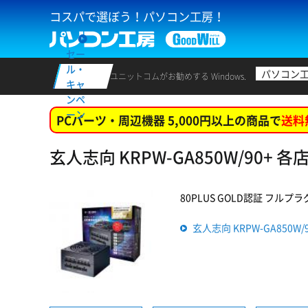
コスパで選ぼう！パソコン工房！
セー
ル・
パソコン
ユニットコムがお勧めする Windows.
キャ
ンペ
ーン
PCパーツ・周辺機器 5,000円以上の商品で
送料
玄人志向 KRPW-GA850W/90+ 
80PLUS GOLD認証 フルプラグ
玄人志向 KRPW-GA850W