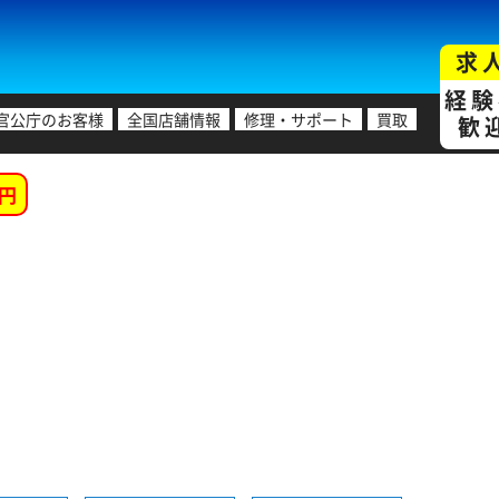
求
経験
官公庁のお客様
全国店舗情報
修理・サポート
買取
歓
円