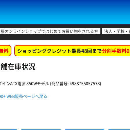
工房オンラインショップではじめてお買い物をされる方
法人・学校・
無料
ショッピングクレジット最長48回まで
分割手数料0
各店舗在庫状況
インATX電源 850Wモデル (商品番号: 4988755057578)
/90+ WEB販売ページへ戻る