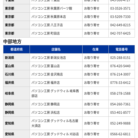
東京都
パソコン工房 秋葉原パーツ館
お取り寄せ
03-3526-3571
東京都
パソコン工房 秋葉原本店
お取り寄せ
03-5209-7330
東京都
パソコン工房 八王子店
お取り寄せ
042-649-8215
東京都
パソコン工房 町田店
お取り寄せ
042-707-6425
中部地方
都道府県
店舗名
在庫
電話番号
新潟県
パソコン工房 新潟女池店
お取り寄せ
025-288-0151
富山県
パソコン工房 富山店
お取り寄せ
076-420-5440
石川県
パソコン工房 金沢南店
お取り寄せ
076-214-3007
福井県
パソコン工房 福井店
お取り寄せ
0776-33-6412
パソコン工房 グッドウィル 岐阜茜
岐阜県
お取り寄せ
058-278-1588
部店
静岡県
パソコン工房 静岡店
お取り寄せ
054-260-7361
静岡県
パソコン工房 浜松店
お取り寄せ
053-401-8577
パソコン工房 グッドウィル名古屋
愛知県
お取り寄せ
052-249-9888
大須店
愛知県
パソコン工房 グッドウィル 刈谷店
お取り寄せ
0566-62-6811