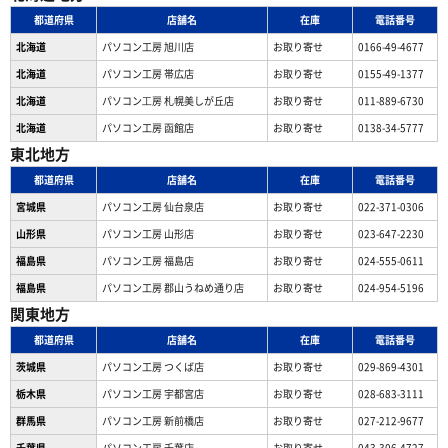
都道府県
店舗名
在庫
電話番号
北海道
パソコン工房 旭川店
お取り寄せ
0166-49-4677
北海道
パソコン工房 帯広店
お取り寄せ
0155-49-1377
北海道
パソコン⼯房 札幌美しが丘店
お取り寄せ
011-889-6730
北海道
パソコン工房 函館店
お取り寄せ
0138-34-5777
東北地方
都道府県
店舗名
在庫
電話番号
宮城県
パソコン工房 仙台泉店
お取り寄せ
022-371-0306
山形県
パソコン工房 山形店
お取り寄せ
023-647-2230
福島県
パソコン工房 福島店
お取り寄せ
024-555-0611
福島県
パソコン工房 郡山うねめ通り店
お取り寄せ
024-954-5196
関東地方
都道府県
店舗名
在庫
電話番号
茨城県
パソコン工房 つくば店
お取り寄せ
029-869-4301
栃木県
パソコン工房 宇都宮店
お取り寄せ
028-683-3111
群馬県
パソコン工房 新前橋店
お取り寄せ
027-212-9677
千葉県
パソコン工房 千葉店
お取り寄せ
043-306-4727