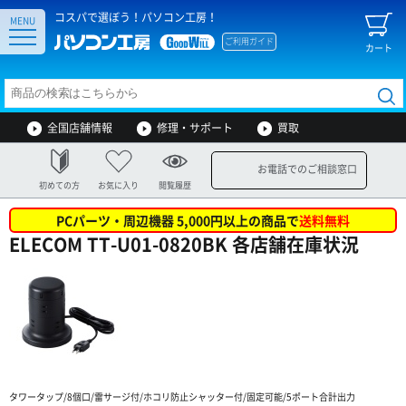
コスパで選ぼう！パソコン工房！
MENU
ご利用ガイド
カート
全国店舗情報
修理・サポート
買取
お電話でのご相談窓口
初めての方
お気に入り
閲覧履歴
PCパーツ・周辺機器 5,000円以上の商品で
送料無料
ELECOM TT-U01-0820BK 各店舗在庫状況
タワータップ/8個口/雷サージ付/ホコリ防止シャッター付/固定可能/5ポート合計出力