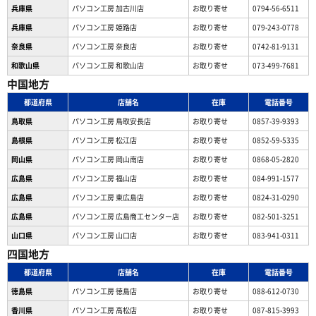
兵庫県
パソコン工房 加古川店
お取り寄せ
0794-56-6511
兵庫県
パソコン工房 姫路店
お取り寄せ
079-243-0778
奈良県
パソコン工房 奈良店
お取り寄せ
0742-81-9131
和歌山県
パソコン工房 和歌山店
お取り寄せ
073-499-7681
中国地方
都道府県
店舗名
在庫
電話番号
鳥取県
パソコン工房 鳥取安長店
お取り寄せ
0857-39-9393
島根県
パソコン工房 松江店
お取り寄せ
0852-59-5335
岡山県
パソコン工房 岡山南店
お取り寄せ
0868-05-2820
広島県
パソコン工房 福山店
お取り寄せ
084-991-1577
広島県
パソコン工房 東広島店
お取り寄せ
0824-31-0290
広島県
パソコン工房 広島商工センター店
お取り寄せ
082-501-3251
山口県
パソコン工房 山口店
お取り寄せ
083-941-0311
四国地方
都道府県
店舗名
在庫
電話番号
徳島県
パソコン工房 徳島店
お取り寄せ
088-612-0730
香川県
パソコン工房 高松店
お取り寄せ
087-815-3993