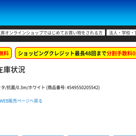
工房オンラインショップではじめてお買い物をされる方
法人・学校・
無料
ショッピングクレジット最長48回まで
分割手数料0
舗在庫状況
タ/抗菌/0.3m/ホワイト (商品番号: 4549550205542)
WH WEB販売ページへ戻る