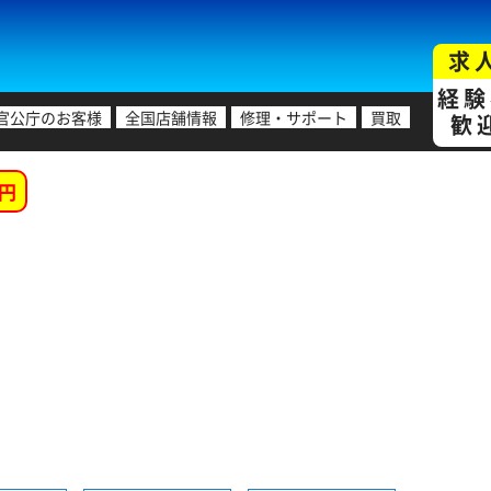
求
経験
官公庁のお客様
全国店舗情報
修理・サポート
買取
歓
円