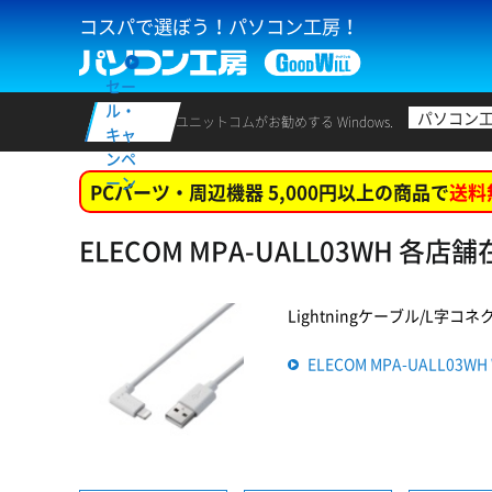
コスパで選ぼう！パソコン工房！
セー
ル・
パソコン
ユニットコムがお勧めする Windows.
キャ
ンペ
ーン
PCパーツ・周辺機器 5,000円以上の商品で
送料
ELECOM MPA-UALL03WH 各店
Lightningケーブル/L字コネク
ELECOM MPA-UALL03