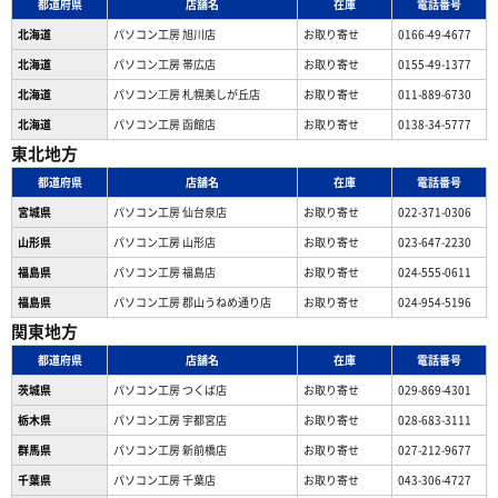
都道府県
店舗名
在庫
電話番号
北海道
パソコン工房 旭川店
お取り寄せ
0166-49-4677
北海道
パソコン工房 帯広店
お取り寄せ
0155-49-1377
北海道
パソコン⼯房 札幌美しが丘店
お取り寄せ
011-889-6730
北海道
パソコン工房 函館店
お取り寄せ
0138-34-5777
東北地方
都道府県
店舗名
在庫
電話番号
宮城県
パソコン工房 仙台泉店
お取り寄せ
022-371-0306
山形県
パソコン工房 山形店
お取り寄せ
023-647-2230
福島県
パソコン工房 福島店
お取り寄せ
024-555-0611
福島県
パソコン工房 郡山うねめ通り店
お取り寄せ
024-954-5196
関東地方
都道府県
店舗名
在庫
電話番号
茨城県
パソコン工房 つくば店
お取り寄せ
029-869-4301
栃木県
パソコン工房 宇都宮店
お取り寄せ
028-683-3111
群馬県
パソコン工房 新前橋店
お取り寄せ
027-212-9677
千葉県
パソコン工房 千葉店
お取り寄せ
043-306-4727