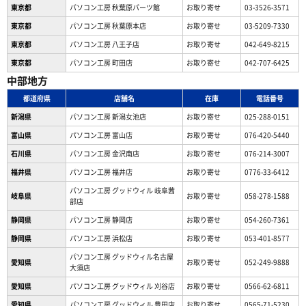
東京都
パソコン工房 秋葉原パーツ館
お取り寄せ
03-3526-3571
東京都
パソコン工房 秋葉原本店
お取り寄せ
03-5209-7330
東京都
パソコン工房 八王子店
お取り寄せ
042-649-8215
東京都
パソコン工房 町田店
お取り寄せ
042-707-6425
中部地方
都道府県
店舗名
在庫
電話番号
新潟県
パソコン工房 新潟女池店
お取り寄せ
025-288-0151
富山県
パソコン工房 富山店
お取り寄せ
076-420-5440
石川県
パソコン工房 金沢南店
お取り寄せ
076-214-3007
福井県
パソコン工房 福井店
お取り寄せ
0776-33-6412
パソコン工房 グッドウィル 岐阜茜
岐阜県
お取り寄せ
058-278-1588
部店
静岡県
パソコン工房 静岡店
お取り寄せ
054-260-7361
静岡県
パソコン工房 浜松店
お取り寄せ
053-401-8577
パソコン工房 グッドウィル名古屋
愛知県
お取り寄せ
052-249-9888
大須店
愛知県
パソコン工房 グッドウィル 刈谷店
お取り寄せ
0566-62-6811
愛知県
パソコン工房 グッドウィル 豊田店
お取り寄せ
0565-71-5230