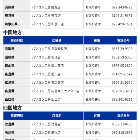
兵庫県
パソコン工房 姫路店
お取り寄せ
079-243-0778
奈良県
パソコン工房 奈良店
お取り寄せ
0742-81-9131
和歌山県
パソコン工房 和歌山店
お取り寄せ
073-499-7681
中国地方
都道府県
店舗名
在庫
電話番号
鳥取県
パソコン工房 鳥取安長店
お取り寄せ
0857-39-9393
島根県
パソコン工房 松江店
お取り寄せ
0852-59-5335
岡山県
パソコン工房 岡山南店
お取り寄せ
0868-05-2820
広島県
パソコン工房 福山店
お取り寄せ
084-991-1577
広島県
パソコン工房 東広島店
お取り寄せ
0824-31-0290
広島県
パソコン工房 広島商工センター店
お取り寄せ
082-501-3251
山口県
パソコン工房 山口店
お取り寄せ
083-941-0311
四国地方
都道府県
店舗名
在庫
電話番号
徳島県
パソコン工房 徳島店
お取り寄せ
088-612-0730
香川県
パソコン工房 高松店
お取り寄せ
087-815-3993