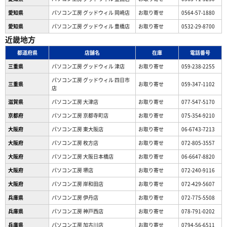
愛知県
パソコン工房 グッドウィル 岡崎店
お取り寄せ
0564-57-1880
愛知県
パソコン工房 グッドウィル 豊橋店
お取り寄せ
0532-29-8700
近畿地方
都道府県
店舗名
在庫
電話番号
三重県
パソコン工房 グッドウィル 津店
お取り寄せ
059-238-2255
パソコン工房 グッドウィル 四日市
三重県
お取り寄せ
059-347-1102
店
滋賀県
パソコン工房 大津店
お取り寄せ
077-547-5170
京都府
パソコン工房 京都寺町店
お取り寄せ
075-354-9210
大阪府
パソコン工房 東大阪店
お取り寄せ
06-6743-7213
大阪府
パソコン工房 枚方店
お取り寄せ
072-805-3557
大阪府
パソコン工房 大阪日本橋店
お取り寄せ
06-6647-8820
大阪府
パソコン工房 堺店
お取り寄せ
072-240-9116
大阪府
パソコン工房 岸和田店
お取り寄せ
072-429-5607
兵庫県
パソコン工房 伊丹店
お取り寄せ
072-775-5508
兵庫県
パソコン工房 神戸西店
お取り寄せ
078-791-0202
兵庫県
パソコン工房 加古川店
お取り寄せ
0794-56-6511