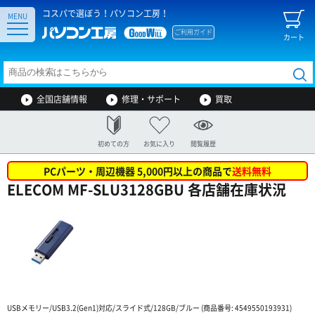
コスパで選ぼう！パソコン工房！
MENU
ご利用ガイド
カート
全国店舗情報
修理・サポート
買取
初めての方
お気に入り
閲覧履歴
PCパーツ・周辺機器 5,000円以上の商品で
送料無料
ELECOM MF-SLU3128GBU 各店舗在庫状況
USBメモリー/USB3.2(Gen1)対応/スライド式/128GB/ブルー (商品番号: 4549550193931)