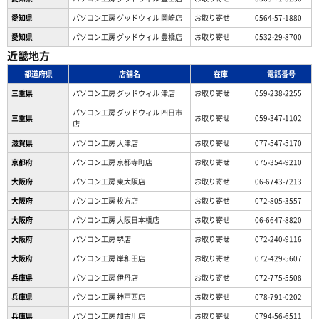
愛知県
パソコン工房 グッドウィル 岡崎店
お取り寄せ
0564-57-1880
愛知県
パソコン工房 グッドウィル 豊橋店
お取り寄せ
0532-29-8700
近畿地方
都道府県
店舗名
在庫
電話番号
三重県
パソコン工房 グッドウィル 津店
お取り寄せ
059-238-2255
パソコン工房 グッドウィル 四日市
三重県
お取り寄せ
059-347-1102
店
滋賀県
パソコン工房 大津店
お取り寄せ
077-547-5170
京都府
パソコン工房 京都寺町店
お取り寄せ
075-354-9210
大阪府
パソコン工房 東大阪店
お取り寄せ
06-6743-7213
大阪府
パソコン工房 枚方店
お取り寄せ
072-805-3557
大阪府
パソコン工房 大阪日本橋店
お取り寄せ
06-6647-8820
大阪府
パソコン工房 堺店
お取り寄せ
072-240-9116
大阪府
パソコン工房 岸和田店
お取り寄せ
072-429-5607
兵庫県
パソコン工房 伊丹店
お取り寄せ
072-775-5508
兵庫県
パソコン工房 神戸西店
お取り寄せ
078-791-0202
兵庫県
パソコン工房 加古川店
お取り寄せ
0794-56-6511