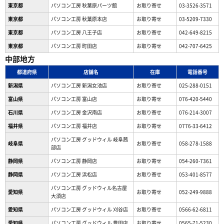
東京都
パソコン工房 秋葉原パーツ館
お取り寄せ
03-3526-3571
東京都
パソコン工房 秋葉原本店
お取り寄せ
03-5209-7330
東京都
パソコン工房 八王子店
お取り寄せ
042-649-8215
東京都
パソコン工房 町田店
お取り寄せ
042-707-6425
中部地方
都道府県
店舗名
在庫
電話番号
新潟県
パソコン工房 新潟女池店
お取り寄せ
025-288-0151
富山県
パソコン工房 富山店
お取り寄せ
076-420-5440
石川県
パソコン工房 金沢南店
お取り寄せ
076-214-3007
福井県
パソコン工房 福井店
お取り寄せ
0776-33-6412
パソコン工房 グッドウィル 岐阜茜
岐阜県
お取り寄せ
058-278-1588
部店
静岡県
パソコン工房 静岡店
お取り寄せ
054-260-7361
静岡県
パソコン工房 浜松店
お取り寄せ
053-401-8577
パソコン工房 グッドウィル名古屋
愛知県
お取り寄せ
052-249-9888
大須店
愛知県
パソコン工房 グッドウィル 刈谷店
お取り寄せ
0566-62-6811
愛知県
パソコン工房 グッドウィル 豊田店
お取り寄せ
0565-71-5230