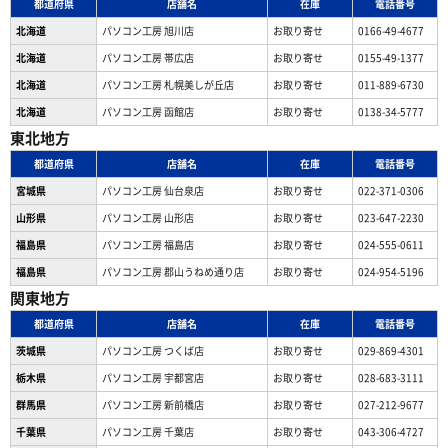
都道府県
店舗名
在庫
電話番号
北海道
パソコン工房 旭川店
お取り寄せ
0166-49-4677
北海道
パソコン工房 帯広店
お取り寄せ
0155-49-1377
北海道
パソコン⼯房 札幌美しが丘店
お取り寄せ
011-889-6730
北海道
パソコン工房 函館店
お取り寄せ
0138-34-5777
東北地方
都道府県
店舗名
在庫
電話番号
宮城県
パソコン工房 仙台泉店
お取り寄せ
022-371-0306
山形県
パソコン工房 山形店
お取り寄せ
023-647-2230
福島県
パソコン工房 福島店
お取り寄せ
024-555-0611
福島県
パソコン工房 郡山うねめ通り店
お取り寄せ
024-954-5196
関東地方
都道府県
店舗名
在庫
電話番号
茨城県
パソコン工房 つくば店
お取り寄せ
029-869-4301
栃木県
パソコン工房 宇都宮店
お取り寄せ
028-683-3111
群馬県
パソコン工房 新前橋店
お取り寄せ
027-212-9677
千葉県
パソコン工房 千葉店
お取り寄せ
043-306-4727