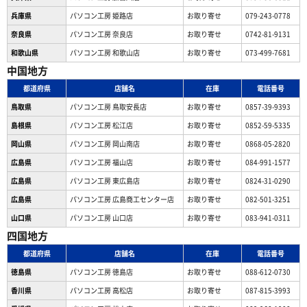
兵庫県
パソコン工房 姫路店
お取り寄せ
079-243-0778
奈良県
パソコン工房 奈良店
お取り寄せ
0742-81-9131
和歌山県
パソコン工房 和歌山店
お取り寄せ
073-499-7681
中国地方
都道府県
店舗名
在庫
電話番号
鳥取県
パソコン工房 鳥取安長店
お取り寄せ
0857-39-9393
島根県
パソコン工房 松江店
お取り寄せ
0852-59-5335
岡山県
パソコン工房 岡山南店
お取り寄せ
0868-05-2820
広島県
パソコン工房 福山店
お取り寄せ
084-991-1577
広島県
パソコン工房 東広島店
お取り寄せ
0824-31-0290
広島県
パソコン工房 広島商工センター店
お取り寄せ
082-501-3251
山口県
パソコン工房 山口店
お取り寄せ
083-941-0311
四国地方
都道府県
店舗名
在庫
電話番号
徳島県
パソコン工房 徳島店
お取り寄せ
088-612-0730
香川県
パソコン工房 高松店
お取り寄せ
087-815-3993