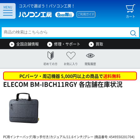
コスパで選ぼう！パソコン工房！
MENU
ご利用ガイド
カート
全国店舗情報
修理・サポート
買取
初めての方
お気に入り
閲覧履歴
PCパーツ・周辺機器 5,000円以上の商品で
送料無料
ELECOM BM-IBCH11RGY 各店舗在庫状況
PC用インナーバッグ/取ッ手付き/カジュアル/11.6インチ/グレー (商品番号: 4549550201704)