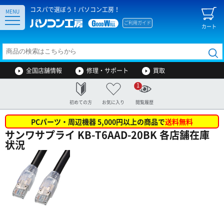
コスパで選ぼう！パソコン工房！
MENU
ご利用ガイド
カート
全国店舗情報
修理・サポート
買取
1
初めての方
お気に入り
閲覧履歴
PCパーツ・周辺機器 5,000円以上の商品で
送料無料
サンワサプライ KB-T6AAD-20BK 各店舗在庫
状況