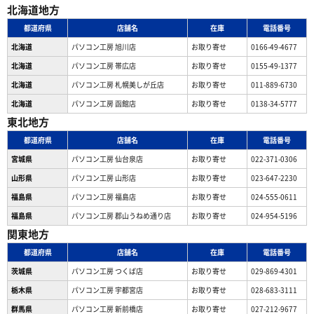
北海道地方
都道府県
店舗名
在庫
電話番号
北海道
パソコン工房 旭川店
お取り寄せ
0166-49-4677
北海道
パソコン工房 帯広店
お取り寄せ
0155-49-1377
北海道
パソコン⼯房 札幌美しが丘店
お取り寄せ
011-889-6730
北海道
パソコン工房 函館店
お取り寄せ
0138-34-5777
東北地方
都道府県
店舗名
在庫
電話番号
宮城県
パソコン工房 仙台泉店
お取り寄せ
022-371-0306
山形県
パソコン工房 山形店
お取り寄せ
023-647-2230
福島県
パソコン工房 福島店
お取り寄せ
024-555-0611
福島県
パソコン工房 郡山うねめ通り店
お取り寄せ
024-954-5196
関東地方
都道府県
店舗名
在庫
電話番号
茨城県
パソコン工房 つくば店
お取り寄せ
029-869-4301
栃木県
パソコン工房 宇都宮店
お取り寄せ
028-683-3111
群馬県
パソコン工房 新前橋店
お取り寄せ
027-212-9677