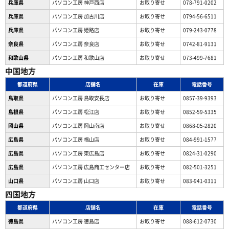
兵庫県
パソコン工房 神戸西店
お取り寄せ
078-791-0202
兵庫県
パソコン工房 加古川店
お取り寄せ
0794-56-6511
兵庫県
パソコン工房 姫路店
お取り寄せ
079-243-0778
奈良県
パソコン工房 奈良店
お取り寄せ
0742-81-9131
和歌山県
パソコン工房 和歌山店
お取り寄せ
073-499-7681
中国地方
都道府県
店舗名
在庫
電話番号
鳥取県
パソコン工房 鳥取安長店
お取り寄せ
0857-39-9393
島根県
パソコン工房 松江店
お取り寄せ
0852-59-5335
岡山県
パソコン工房 岡山南店
お取り寄せ
0868-05-2820
広島県
パソコン工房 福山店
お取り寄せ
084-991-1577
広島県
パソコン工房 東広島店
お取り寄せ
0824-31-0290
広島県
パソコン工房 広島商工センター店
お取り寄せ
082-501-3251
山口県
パソコン工房 山口店
お取り寄せ
083-941-0311
四国地方
都道府県
店舗名
在庫
電話番号
徳島県
パソコン工房 徳島店
お取り寄せ
088-612-0730