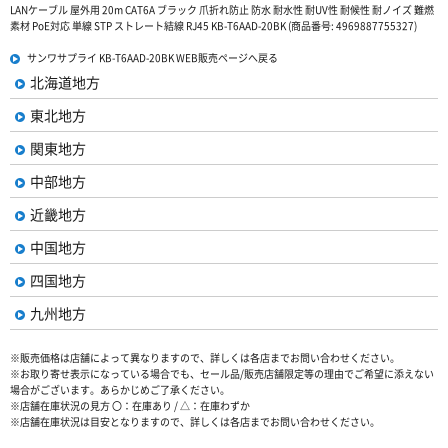
LANケーブル 屋外用 20m CAT6A ブラック 爪折れ防止 防水 耐水性 耐UV性 耐候性 耐ノイズ 難燃
素材 PoE対応 単線 STP ストレート結線 RJ45 KB-T6AAD-20BK (商品番号: 4969887755327)
サンワサプライ KB-T6AAD-20BK WEB販売ページへ戻る
北海道地方
東北地方
関東地方
中部地方
近畿地方
中国地方
四国地方
九州地方
※販売価格は店舗によって異なりますので、詳しくは各店までお問い合わせください。
※お取り寄せ表示になっている場合でも、セール品/販売店舗限定等の理由でご希望に添えない
場合がございます。あらかじめご了承ください。
※店舗在庫状況の見方 〇：在庫あり / △：在庫わずか
※店舗在庫状況は目安となりますので、詳しくは各店までお問い合わせください。