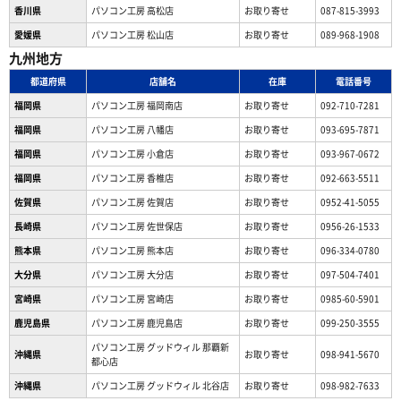
香川県
パソコン工房 高松店
お取り寄せ
087-815-3993
愛媛県
パソコン工房 松山店
お取り寄せ
089-968-1908
九州地方
都道府県
店舗名
在庫
電話番号
福岡県
パソコン工房 福岡南店
お取り寄せ
092-710-7281
福岡県
パソコン工房 八幡店
お取り寄せ
093-695-7871
福岡県
パソコン工房 小倉店
お取り寄せ
093-967-0672
福岡県
パソコン工房 香椎店
お取り寄せ
092-663-5511
佐賀県
パソコン工房 佐賀店
お取り寄せ
0952-41-5055
長崎県
パソコン工房 佐世保店
お取り寄せ
0956-26-1533
熊本県
パソコン工房 熊本店
お取り寄せ
096-334-0780
大分県
パソコン工房 大分店
お取り寄せ
097-504-7401
宮崎県
パソコン工房 宮崎店
お取り寄せ
0985-60-5901
鹿児島県
パソコン工房 鹿児島店
お取り寄せ
099-250-3555
パソコン工房 グッドウィル 那覇新
沖縄県
お取り寄せ
098-941-5670
都心店
沖縄県
パソコン工房 グッドウィル 北谷店
お取り寄せ
098-982-7633